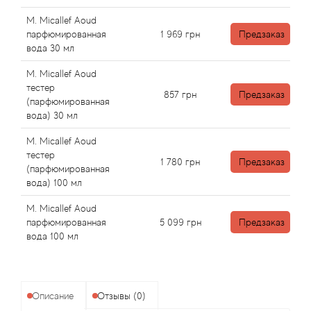
Angel Schlesser
M. Micallef Aoud
парфюмированная
1 969
грн
Предзаказ
Anima Mundi
вода 30 мл
Anna Sui
M. Micallef Aoud
тестер
857
грн
Предзаказ
(парфюмированная
Annayake
вода) 30 мл
Anne Fontaine
M. Micallef Aoud
тестер
1 780
грн
Предзаказ
(парфюмированная
Annick Goutal
вода) 100 мл
Antonia's Flowers
M. Micallef Aoud
парфюмированная
5 099
грн
Предзаказ
вода 100 мл
Antonio Banderas
Antonio Puig
Описание
Отзывы (0)