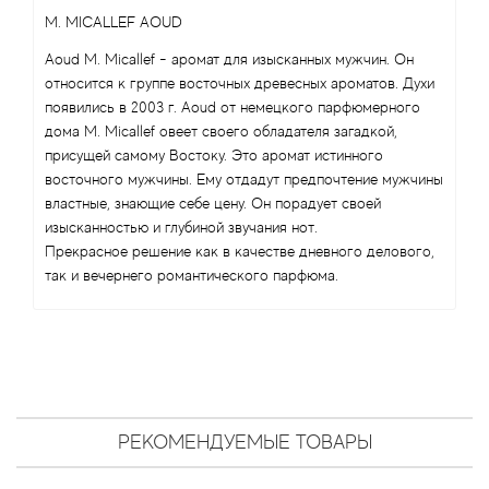
Antonio Visconti
M. MICALLEF AOUD
Aquolina
Aoud M. Micallef - аромат для изысканных мужчин. Он
относится к группе восточных древесных ароматов. Духи
появились в 2003 г. Aoud от немецкого парфюмерного
Arabesque Perfumes
дома M. Micallef овеет своего обладателя загадкой,
присущей самому Востоку. Это аромат истинного
Arabiyat
восточного мужчины. Ему отдадут предпочтение мужчины
властные, знающие себе цену. Он порадует своей
Aramis
изысканностью и глубиной звучания нот.
Прекрасное решение как в качестве дневного делового,
Ariana Grande
так и вечернего романтического парфюма.
Armaf
Armand Basi
Arrogance
РЕКОМЕНДУЕМЫЕ ТОВАРЫ