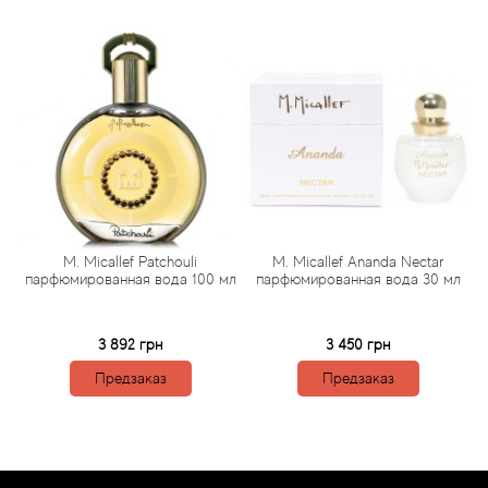
Arte Profumi
ArteOlfatto
Asabi
Asgharali
Atelier Cologne
r
M. Micallef Patchouli
M. Micallef Ananda Nectar
M
Atelier Des Ors
л
парфюмированная вода 100 мл
парфюмированная вода 30 мл
н
к
Atelier Flou
3 892 грн
3 450 грн
Предзаказ
Предзаказ
Athena's
Atkinsons