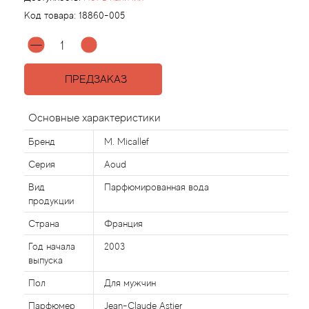
Код товара:
18860-005
Agonist
Aigner
ПРЕДЗАКАЗ
Aj Arabia (Widian)
Основные характеристики
Ajmal
Бренд
M. Micallef
Серия
Aoud
Al Haramain
Вид
Парфюмированная вода
продукции
Al Jazeera
Страна
Франция
Alaia Paris
Год начала
2003
выпуска
Alexander McQueen
Пол
Для мужчин
Парфюмер
Jean-Claude Astier