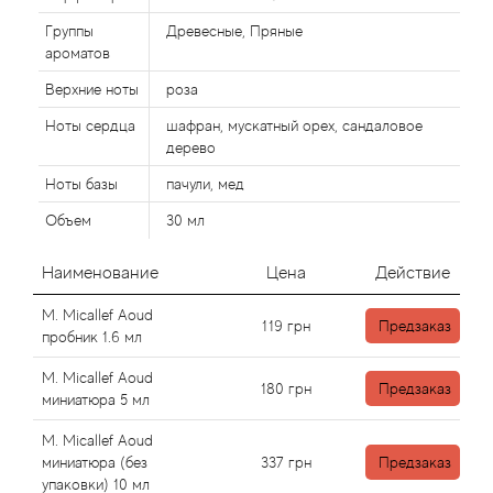
Alexandre Barthet
Группы
Древесные, Пряные
Alexandre J
ароматов
Верхние ноты
роза
Alfred Dunhill
Ноты сердца
шафран, мускатный орех, сандаловое
дерево
Alyson Oldoini
Ноты базы
пачули, мед
Alyssa Ashley
Объем
30 мл
Наименование
Цена
Действие
American Crew
M. Micallef Aoud
119
грн
Предзаказ
Amouage
пробник 1.6 мл
M. Micallef Aoud
Amouroud
180
грн
Предзаказ
миниатюра 5 мл
Andre L'Arom
M. Micallef Aoud
миниатюра (без
337
грн
Предзаказ
упаковки) 10 мл