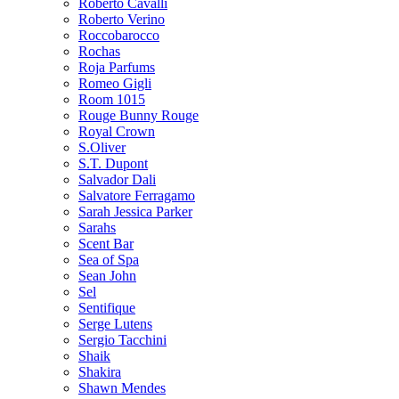
Roberto Cavalli
Roberto Verino
Roccobarocco
Rochas
Roja Parfums
Romeo Gigli
Room 1015
Rouge Bunny Rouge
Royal Crown
S.Oliver
S.T. Dupont
Salvador Dali
Salvatore Ferragamo
Sarah Jessica Parker
Sarahs
Scent Bar
Sea of Spa
Sean John
Sel
Sentifique
Serge Lutens
Sergio Tacchini
Shaik
Shakira
Shawn Mendes