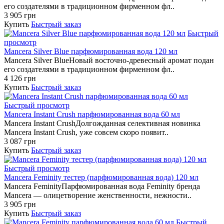
его создателями в традиционном фирменном фл..
3 905 грн
Купить
Быстрый заказ
Быстрый
просмотр
Mancera Silver Blue парфюмированная вода 120 мл
Mancera Silver BlueНовый восточно-древесный аромат подан
его создателями в традиционном фирменном фл..
4 126 грн
Купить
Быстрый заказ
Быстрый просмотр
Mancera Instant Crush парфюмированная вода 60 мл
Mancera Instant CrushДолгожданная селективная новинка
Mancera Instant Crush, уже совсем скоро появит..
3 087 грн
Купить
Быстрый заказ
Быстрый просмотр
Mancera Feminity тестер (парфюмированная вода) 120 мл
Mancera FeminityПарфюмированная вода Feminity бренда
Mancera — олицетворение женственности, нежности..
3 905 грн
Купить
Быстрый заказ
Быстрый