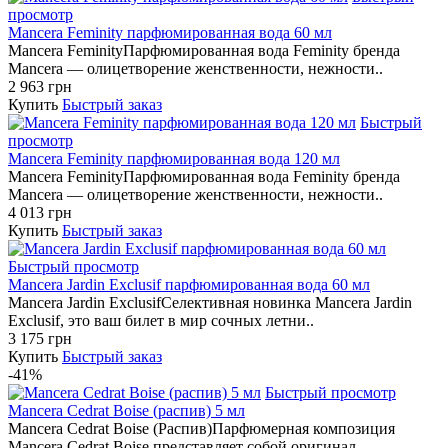
просмотр
Mancera Feminity парфюмированная вода 60 мл
Mancera FeminityПарфюмированная вода Feminity бренда
Mancera — олицетворение женственности, нежности..
2 963 грн
Купить
Быстрый заказ
Быстрый
просмотр
Mancera Feminity парфюмированная вода 120 мл
Mancera FeminityПарфюмированная вода Feminity бренда
Mancera — олицетворение женственности, нежности..
4 013 грн
Купить
Быстрый заказ
Быстрый просмотр
Mancera Jardin Exclusif парфюмированная вода 60 мл
Mancera Jardin ExclusifСелективная новинка Mancera Jardin
Exclusif, это ваш билет в мир сочных летни..
3 175 грн
Купить
Быстрый заказ
-41%
Быстрый просмотр
Mancera Cedrat Boise (распив) 5 мл
Mancera Cedrat Boise (Распив)Парфюмерная композиция
Mancera Cedrat Boise представляет собой оригинал..