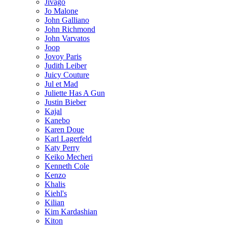
Jivago
Jo Malone
John Galliano
John Richmond
John Varvatos
Joop
Jovoy Paris
Judith Leiber
Juicy Couture
Jul et Mad
Juliette Has A Gun
Justin Bieber
Kajal
Kanebo
Karen Doue
Karl Lagerfeld
Katy Perry
Keiko Mecheri
Kenneth Cole
Kenzo
Khalis
Kiehl's
Kilian
Kim Kardashian
Kiton