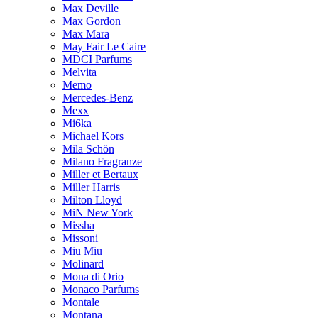
Max Deville
Max Gordon
Max Mara
May Fair Le Caire
MDCI Parfums
Melvita
Memo
Mercedes-Benz
Mexx
Mi6ka
Michael Kors
Mila Schön
Milano Fragranze
Miller et Bertaux
Miller Harris
Milton Lloyd
MiN New York
Missha
Missoni
Miu Miu
Molinard
Mona di Orio
Monaco Parfums
Montale
Montana