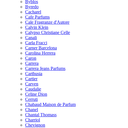
Byblos
Byredo
Cacharel
Cafe Parfums
Cale Fragranze d'Autore
Calvin Klein
Calypso Christiane Celle
Canali
Carla Fracci
Carner Barcelona
Carolina Herrera
Caron
Carrera
Carrera Jeans Parfums
Carthusia
Cartier
Carven
Caudalie
Celine Dion
Cerruti
Chabaud Maison de Parfum
Chanel
Chantal Thomass
Charriol
Chevignon