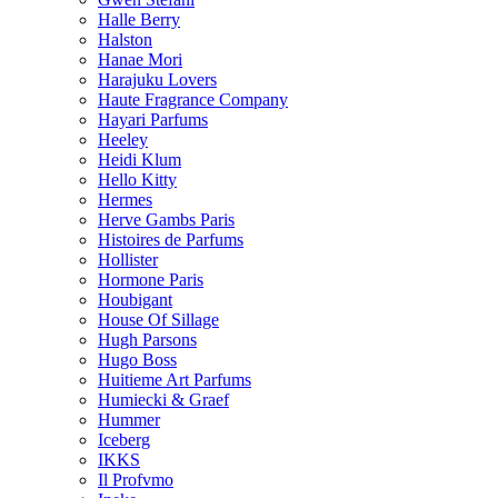
Halle Berry
Halston
Hanae Mori
Harajuku Lovers
Haute Fragrance Company
Hayari Parfums
Heeley
Heidi Klum
Hello Kitty
Hermes
Herve Gambs Paris
Histoires de Parfums
Hollister
Hormone Paris
Houbigant
House Of Sillage
Hugh Parsons
Hugo Boss
Huitieme Art Parfums
Humiecki & Graef
Hummer
Iceberg
IKKS
Il Profvmo