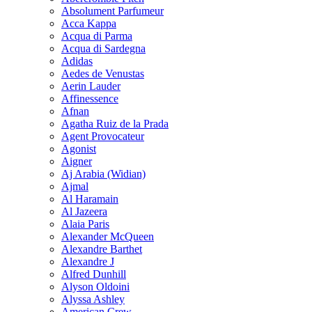
Absolument Parfumeur
Acca Kappa
Acqua di Parma
Acqua di Sardegna
Adidas
Aedes de Venustas
Aerin Lauder
Affinessence
Afnan
Agatha Ruiz de la Prada
Agent Provocateur
Agonist
Aigner
Aj Arabia (Widian)
Ajmal
Al Haramain
Al Jazeera
Alaia Paris
Alexander McQueen
Alexandre Barthet
Alexandre J
Alfred Dunhill
Alyson Oldoini
Alyssa Ashley
American Crew