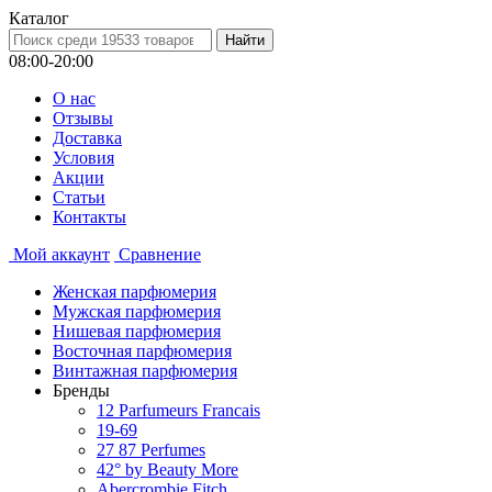
Каталог
08:00-20:00
О нас
Отзывы
Доставка
Условия
Aкции
Статьи
Контакты
Мой аккаунт
Сравнение
Женская парфюмерия
Мужская парфюмерия
Нишевая парфюмерия
Восточная парфюмерия
Винтажная парфюмерия
Бренды
12 Parfumeurs Francais
19-69
27 87 Perfumes
42° by Beauty More
Abercrombie Fitch