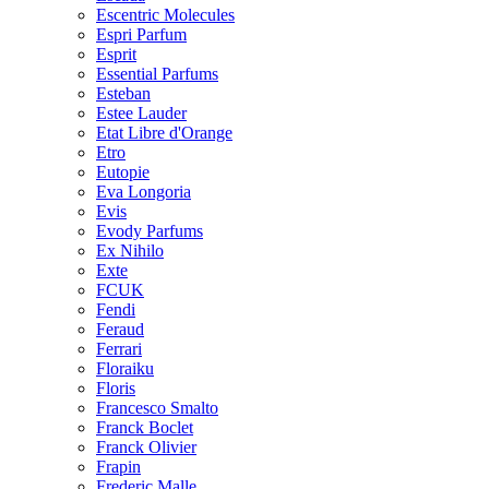
Escentric Molecules
Espri Parfum
Esprit
Essential Parfums
Esteban
Estee Lauder
Etat Libre d'Orange
Etro
Eutopie
Eva Longoria
Evis
Evody Parfums
Ex Nihilo
Exte
FCUK
Fendi
Feraud
Ferrari
Floraiku
Floris
Francesco Smalto
Franck Boclet
Franck Olivier
Frapin
Frederic Malle