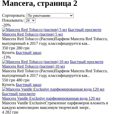
Mancera, страница 2
Сортировать:
Показывать:
-20%
Быстрый просмотр
Mancera Red Tobacco (распив) 5 мл
Mancera Red Tobacco (Распив)Парфюм Mancera Red Tobacco,
выпущенный в 2017 году, классифицируется как..
350 грн
280 грн
Купить
Быстрый заказ
-13%
Быстрый просмотр
Mancera Red Tobacco (распив) 10 мл
Mancera Red Tobacco (Распив)Парфюм Mancera Red Tobacco,
выпущенный в 2017 году, классифицируется как..
550 грн
480 грн
Купить
Быстрый заказ
Быстрый просмотр
Mancera Vanille Exclusive парфюмированная вода 120 мл
Mancera Vanille ExclusiveСтремление парфюмеров вложить в
каждую композицию максимум творческой энерг..
4 282 грн