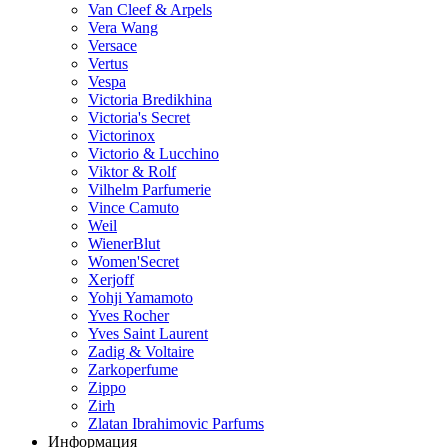
Van Cleef & Arpels
Vera Wang
Versace
Vertus
Vespa
Victoria Bredikhina
Victoria's Secret
Victorinox
Victorio & Lucchino
Viktor & Rolf
Vilhelm Parfumerie
Vince Camuto
Weil
WienerBlut
Women'Secret
Xerjoff
Yohji Yamamoto
Yves Rocher
Yves Saint Laurent
Zadig & Voltaire
Zarkoperfume
Zippo
Zirh
Zlatan Ibrahimovic Parfums
Информация