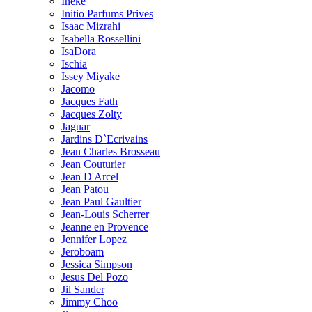
Ineke
Initio Parfums Prives
Isaac Mizrahi
Isabella Rossellini
IsaDora
Ischia
Issey Miyake
Jacomo
Jacques Fath
Jacques Zolty
Jaguar
Jardins D`Ecrivains
Jean Charles Brosseau
Jean Couturier
Jean D'Arcel
Jean Patou
Jean Paul Gaultier
Jean-Louis Scherrer
Jeanne en Provence
Jennifer Lopez
Jeroboam
Jessica Simpson
Jesus Del Pozo
Jil Sander
Jimmy Choo