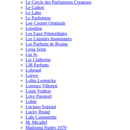
Le Cercle des Parfumeurs Createurs
Le Galion
Le Labo
Le Parfumeur
Lee Cooper Originals
Lengling
Les Eaux Primordiales
Les Liquides Imaginaires
Les Parfums de Rosine
Lesia Semi
Liu Jo
Liz Claiborne
LM Parfums
Lobogal
Loewe
Lolita Lempicka
Lorenzo Villoresi
Louis Vuitton
Love Passport
Lubin
Luciano Soprani
Lucky Brand
Lulu Castagnette
M. Micallef
Madonna Nudes 1979