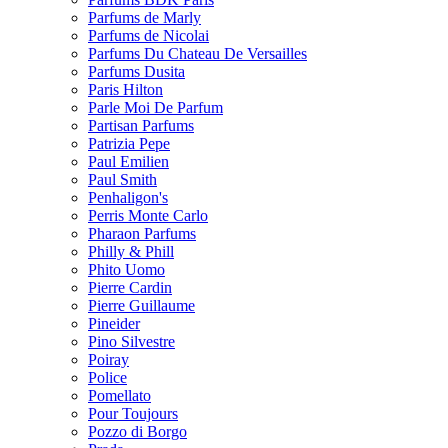
Parfums de Marly
Parfums de Nicolai
Parfums Du Chateau De Versailles
Parfums Dusita
Paris Hilton
Parle Moi De Parfum
Partisan Parfums
Patrizia Pepe
Paul Emilien
Paul Smith
Penhaligon's
Perris Monte Carlo
Pharaon Parfums
Philly & Phill
Phito Uomo
Pierre Cardin
Pierre Guillaume
Pineider
Pino Silvestre
Poiray
Police
Pomellato
Pour Toujours
Pozzo di Borgo