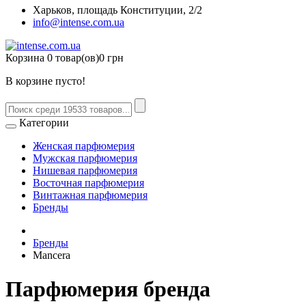
Харьков, площадь Конституции, 2/2
info@intense.com.ua
Корзина
0 товар(ов)
0 грн
В корзине пусто!
Категории
Женская парфюмерия
Мужская парфюмерия
Нишевая парфюмерия
Восточная парфюмерия
Винтажная парфюмерия
Бренды
Бренды
Mancera
Парфюмерия бренда