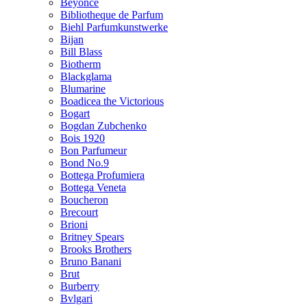
Beyonce
Bibliotheque de Parfum
Biehl Parfumkunstwerke
Bijan
Bill Blass
Biotherm
Blackglama
Blumarine
Boadicea the Victorious
Bogart
Bogdan Zubchenko
Bois 1920
Bon Parfumeur
Bond No.9
Bottega Profumiera
Bottega Veneta
Boucheron
Brecourt
Brioni
Britney Spears
Brooks Brothers
Bruno Banani
Brut
Burberry
Bvlgari