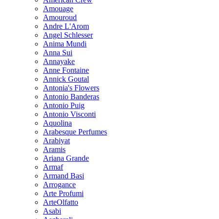
Amouage
Amouroud
Andre L'Arom
Angel Schlesser
Anima Mundi
Anna Sui
Annayake
Anne Fontaine
Annick Goutal
Antonia's Flowers
Antonio Banderas
Antonio Puig
Antonio Visconti
Aquolina
Arabesque Perfumes
Arabiyat
Aramis
Ariana Grande
Armaf
Armand Basi
Arrogance
Arte Profumi
ArteOlfatto
Asabi