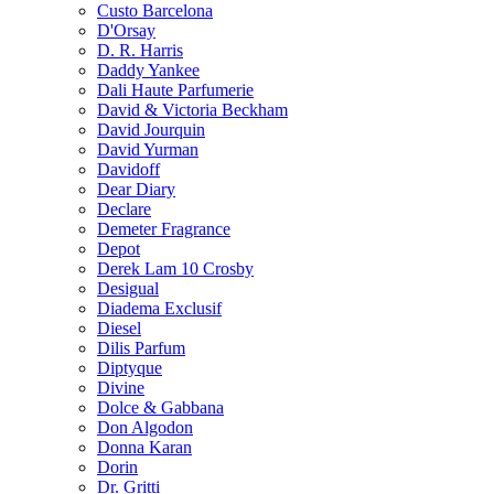
Custo Barcelona
D'Orsay
D. R. Harris
Daddy Yankee
Dali Haute Parfumerie
David & Victoria Beckham
David Jourquin
David Yurman
Davidoff
Dear Diary
Declare
Demeter Fragrance
Depot
Derek Lam 10 Crosby
Desigual
Diadema Exclusif
Diesel
Dilis Parfum
Diptyque
Divine
Dolce & Gabbana
Don Algodon
Donna Karan
Dorin
Dr. Gritti