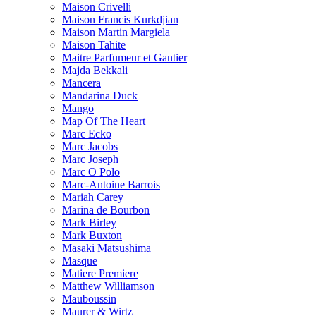
Maison Crivelli
Maison Francis Kurkdjian
Maison Martin Margiela
Maison Tahite
Maitre Parfumeur et Gantier
Majda Bekkali
Mancera
Mandarina Duck
Mango
Map Of The Heart
Marc Ecko
Marc Jacobs
Marc Joseph
Marc O Polo
Marc-Antoine Barrois
Mariah Carey
Marina de Bourbon
Mark Birley
Mark Buxton
Masaki Matsushima
Masque
Matiere Premiere
Matthew Williamson
Mauboussin
Maurer & Wirtz