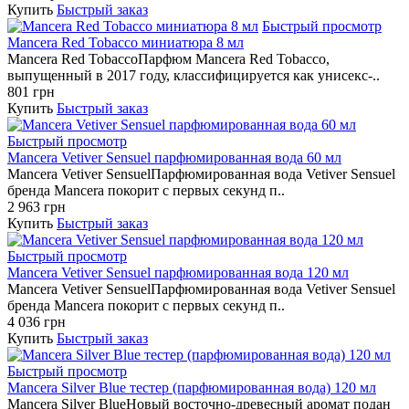
Купить
Быстрый заказ
Быстрый просмотр
Mancera Red Tobacco миниатюра 8 мл
Mancera Red TobaccoПарфюм Mancera Red Tobacco,
выпущенный в 2017 году, классифицируется как унисекс-..
801 грн
Купить
Быстрый заказ
Быстрый просмотр
Mancera Vetiver Sensuel парфюмированная вода 60 мл
Mancera Vetiver SensuelПарфюмированная вода Vetiver Sensuel
бренда Mancera покорит с первых секунд п..
2 963 грн
Купить
Быстрый заказ
Быстрый просмотр
Mancera Vetiver Sensuel парфюмированная вода 120 мл
Mancera Vetiver SensuelПарфюмированная вода Vetiver Sensuel
бренда Mancera покорит с первых секунд п..
4 036 грн
Купить
Быстрый заказ
Быстрый просмотр
Mancera Silver Blue тестер (парфюмированная вода) 120 мл
Mancera Silver BlueНовый восточно-древесный аромат подан