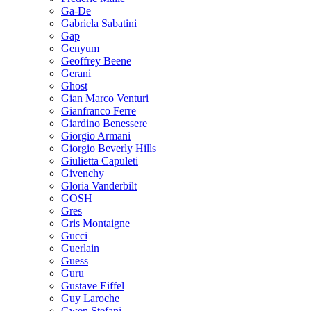
Ga-De
Gabriela Sabatini
Gap
Genyum
Geoffrey Beene
Gerani
Ghost
Gian Marco Venturi
Gianfranco Ferre
Giardino Benessere
Giorgio Armani
Giorgio Beverly Hills
Giulietta Capuleti
Givenchy
Gloria Vanderbilt
GOSH
Gres
Gris Montaigne
Gucci
Guerlain
Guess
Guru
Gustave Eiffel
Guy Laroche
Gwen Stefani