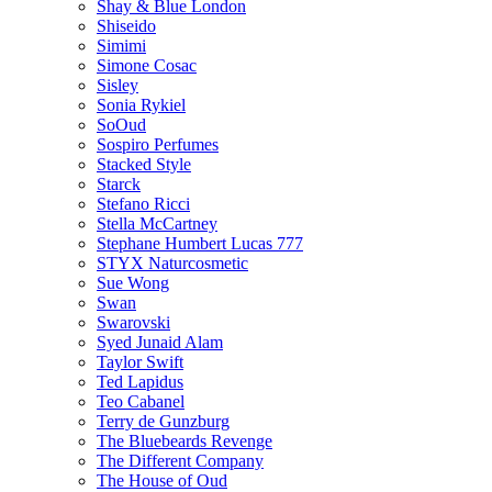
Shay & Blue London
Shiseido
Simimi
Simone Cosac
Sisley
Sonia Rykiel
SoOud
Sospiro Perfumes
Stacked Style
Starck
Stefano Ricci
Stella McCartney
Stephane Humbert Lucas 777
STYX Naturсosmetic
Sue Wong
Swan
Swarovski
Syed Junaid Alam
Taylor Swift
Ted Lapidus
Teo Cabanel
Terry de Gunzburg
The Bluebeards Revenge
The Different Company
The House of Oud