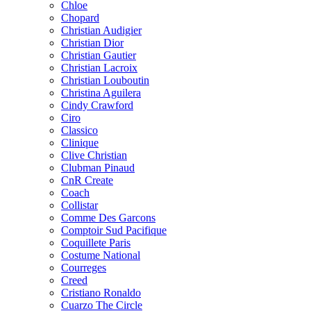
Chloe
Chopard
Christian Audigier
Christian Dior
Christian Gautier
Christian Lacroix
Christian Louboutin
Christina Aguilera
Cindy Crawford
Ciro
Classico
Clinique
Clive Christian
Clubman Pinaud
CnR Create
Coach
Collistar
Comme Des Garcons
Comptoir Sud Pacifique
Coquillete Paris
Costume National
Courreges
Creed
Cristiano Ronaldo
Cuarzo The Circle