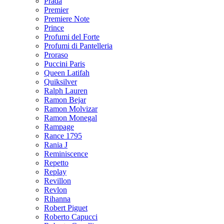
Prada
Premier
Premiere Note
Prince
Profumi del Forte
Profumi di Pantelleria
Proraso
Puccini Paris
Queen Latifah
Quiksilver
Ralph Lauren
Ramon Bejar
Ramon Molvizar
Ramon Monegal
Rampage
Rance 1795
Rania J
Reminiscence
Repetto
Replay
Revillon
Revlon
Rihanna
Robert Piguet
Roberto Capucci