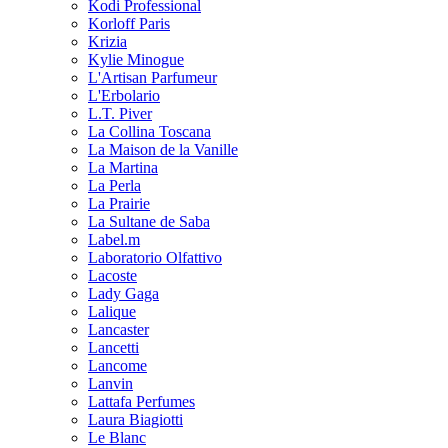
Kodi Professional
Korloff Paris
Krizia
Kylie Minogue
L'Artisan Parfumeur
L'Erbolario
L.T. Piver
La Collina Toscana
La Maison de la Vanille
La Martina
La Perla
La Prairie
La Sultane de Saba
Label.m
Laboratorio Olfattivo
Lacoste
Lady Gaga
Lalique
Lancaster
Lancetti
Lancome
Lanvin
Lattafa Perfumes
Laura Biagiotti
Le Blanc