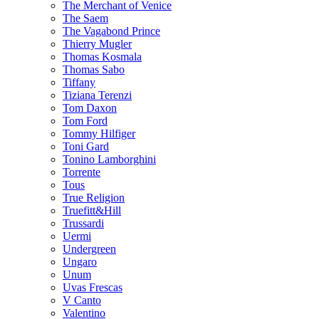
The Merchant of Venice
The Saem
The Vagabond Prince
Thierry Mugler
Thomas Kosmala
Thomas Sabo
Tiffany
Tiziana Terenzi
Tom Daxon
Tom Ford
Tommy Hilfiger
Toni Gard
Tonino Lamborghini
Torrente
Tous
True Religion
Truefitt&Hill
Trussardi
Uermi
Undergreen
Ungaro
Unum
Uvas Frescas
V Canto
Valentino