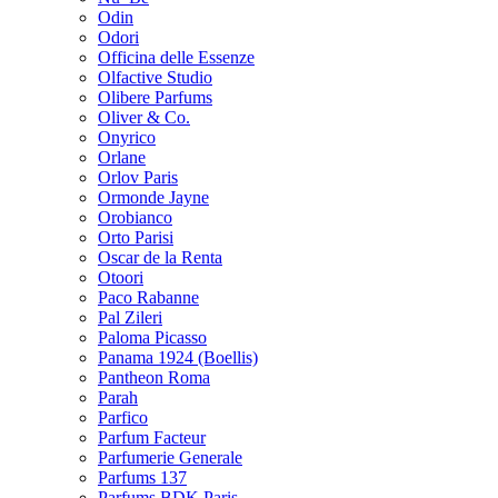
Odin
Odori
Officina delle Essenze
Olfactive Studio
Olibere Parfums
Oliver & Co.
Onyrico
Orlane
Orlov Paris
Ormonde Jayne
Orobianco
Orto Parisi
Oscar de la Renta
Otoori
Paco Rabanne
Pal Zileri
Paloma Picasso
Panama 1924 (Boellis)
Pantheon Roma
Parah
Parfico
Parfum Facteur
Parfumerie Generale
Parfums 137
Parfums BDK Paris