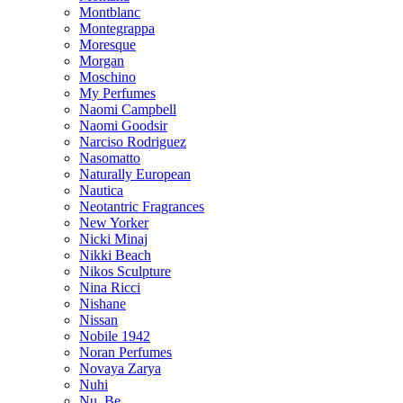
Montblanc
Montegrappa
Moresque
Morgan
Moschino
My Perfumes
Naomi Campbell
Naomi Goodsir
Narciso Rodriguez
Nasomatto
Naturally European
Nautica
Neotantric Fragrances
New Yorker
Nicki Minaj
Nikki Beach
Nikos Sculpture
Nina Ricci
Nishane
Nissan
Nobile 1942
Noran Perfumes
Novaya Zarya
Nuhi
Nu_Be