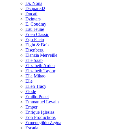
Dr. Nona
Dsquared2
Ducati
Dzintars
E. Coudray
Eau Jeune
Eden Classic
Ego Facto
Eight & Bob
Eisenberg
Elanzia Merveille
Elie Saab
Elizabeth Arden
Elizabeth Taylor
Ella Mikao
Elle
Ellen Tracy
Elode
Emilio Pucci
Emmanuel Levain
Emper
Enrique Iglesias
Eon Productions
Ermenegildo Zegna
Escada