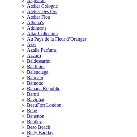
Asgharali
Atelier Cologne
Atelier Des Ors
Atelier Flou
Athena's
Atkinsons
Attar Collection
Au Pays de la Fleur d’Oranger
Axis
Azalia Parfums
Azzaro
Baldessarini
Baldinini
Balenciaga
Balmain
Bamotte
Banana Republic
Baruti
Baviphat
BeauFort London
Bebe
Benetton
Bentley
Beso Beach
Betty Barclay