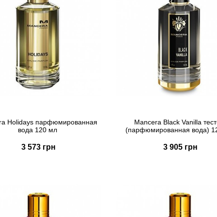
ra Holidays парфюмированная
Mancera Black Vanilla тес
вода 120 мл
(парфюмированная вода) 1
3 573 грн
3 905 грн
Купить
Купить
Быстрый заказ
Быстрый заказ