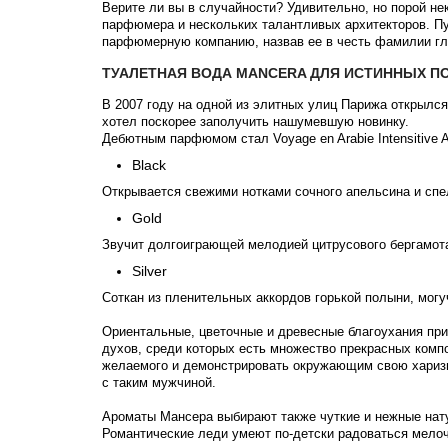
Верите ли вы в случайности? Удивительно, но порой н
парфюмера и нескольких талантливых архитекторов. Пу
парфюмерную компанию, назвав ее в честь фамилии гл
ТУАЛЕТНАЯ ВОДА MANCERA ДЛЯ ИСТИННЫХ П
В 2007 году на одной из элитных улиц Парижа открылся
хотел поскорее заполучить нашумевшую новинку.
Дебютным парфюмом стал Voyage en Arabie Intensitive A
Black
Открывается свежими нотками сочного апельсина и спе
Gold
Звучит долгоиграющей мелодией цитрусового бергамота
Silver
Соткан из пленительных аккордов горькой полыни, могу
Ориентальные, цветочные и древесные благоухания при
духов, среди которых есть множество прекрасных ком
желаемого и демонстрировать окружающим свою харизму
с таким мужчиной.
Ароматы Мансера выбирают также чуткие и нежные нату
Романтические леди умеют по-детски радоваться мелоч