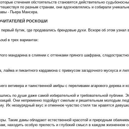
екоторые стечения обстоятельств становятся действительно судьбоносны
тешествуя по разным странам, они вдохновлялись и собирали уникальн
авы - Пьера Мансера.
ОЧИТАТЕЛЕЙ РОСКОШИ
 первый бутик, где продавались брендовые духи. Вскоре об этом узнал
oud в трех вариантах:
лого мандарина в слиянии с оттенками пряного шафрана, сладострастно
, лайма и пикантного кардамона с привкусом загадочного мускуса и ли
чего ветивера и таинственной амбры с переливами агарового дерева и ко
шлись по душе даже самой избирательной и требовательной публике. Э
позиций. Они непременно подойдут смелым и решительным молодым люд
. Их незаурядный вкус и отменное чувство стиля так нравятся девушка
ры. Такие дамы обладают естественной красотой и природным обаянием,
ам, находить особую прелесть и глубокий смысл в каждом жизненном с