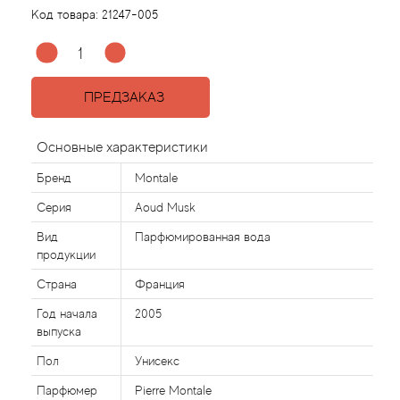
Код товара:
21247-005
Acqua di Parma
Acqua di Sardegna
ПРЕДЗАКАЗ
Adidas
Основные характеристики
Aedes de Venustas
Бренд
Montale
Серия
Aoud Musk
Aerin Lauder
Вид
Парфюмированная вода
продукции
Affinessence
Страна
Франция
Afnan
Год начала
2005
выпуска
Agatha Ruiz de la Prada
Пол
Унисекс
Парфюмер
Pierre Montale
Agent Provocateur