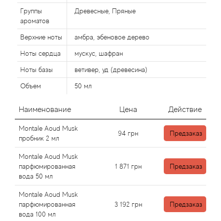
Группы
Древесные, Пряные
ароматов
Agonist
Верхние ноты
амбра, эбеновое дерево
Aigner
Ноты сердца
мускус, шафран
Ноты базы
ветивер, уд (древесина)
Aj Arabia (Widian)
Объем
50 мл
Ajmal
Наименование
Цена
Действие
Al Haramain
Montale Aoud Musk
94
грн
Предзаказ
пробник 2 мл
Al Jazeera
Montale Aoud Musk
парфюмированная
1 871
грн
Предзаказ
Alaia Paris
вода 50 мл
Montale Aoud Musk
Alexander McQueen
парфюмированная
3 192
грн
Предзаказ
вода 100 мл