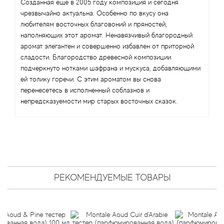
Angel Schlesser
Созданная еще в 2005 году композиция и сегодня
чрезвычайно актуальна. Особенно по вкусу она
любителям восточных благовоний и пряностей,
Anima Mundi
наполняющих этот аромат. Ненавязчивый благородный
аромат элегантен и совершенно избавлен от приторной
Anna Sui
сладости. Благородство древесной композиции
подчеркнуто нотками шафрана и мускуса, добавляющими
Annayake
ей толику горечи. С этим ароматом вы снова
перенесетесь в исполненный соблазнов и
Anne Fontaine
непредсказуемости мир старых восточных сказок.
Annick Goutal
Antonia's Flowers
Antonio Banderas
РЕКОМЕНДУЕМЫЕ ТОВАРЫ
Antonio Puig