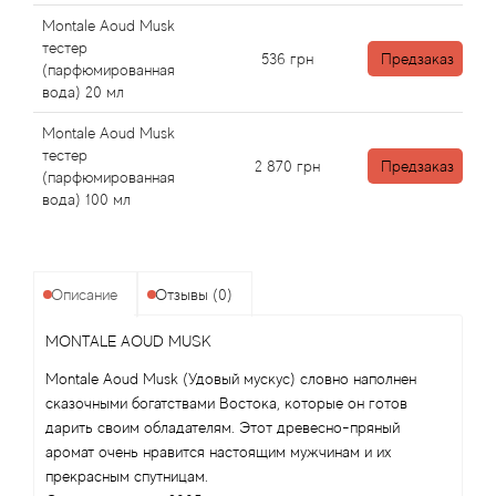
Alexandre Barthet
Montale Aoud Musk
тестер
Alexandre J
536
грн
Предзаказ
(парфюмированная
вода) 20 мл
Alfred Dunhill
Montale Aoud Musk
тестер
Alyson Oldoini
2 870
грн
Предзаказ
(парфюмированная
вода) 100 мл
Alyssa Ashley
American Crew
Описание
Отзывы (0)
Amouage
MONTALE AOUD MUSK
Montale Aoud Musk (Удовый мускус) словно наполнен
Amouroud
сказочными богатствами Востока, которые он готов
дарить своим обладателям. Этот древесно-пряный
Andre L'Arom
аромат очень нравится настоящим мужчинам и их
прекрасным спутницам.