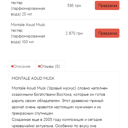
Angel Schlesser
тестер
536
грн
Предзаказ
(парфюмированная
вода) 20 мл
Anima Mundi
Montale Aoud Musk
Anna Sui
тестер
2 870
грн
Предзаказ
(парфюмированная
вода) 100 мл
Annayake
Anne Fontaine
Описание
Отзывы (0)
Annick Goutal
MONTALE AOUD MUSK
Antonia's Flowers
Montale Aoud Musk (Удовый мускус) словно наполнен
сказочными богатствами Востока, которые он готов
Antonio Banderas
дарить своим обладателям. Этот древесно-пряный
аромат очень нравится настоящим мужчинам и их
прекрасным спутницам.
Antonio Puig
Созданная еще в 2005 году композиция и сегодня
чрезвычайно актуальна. Особенно по вкусу она