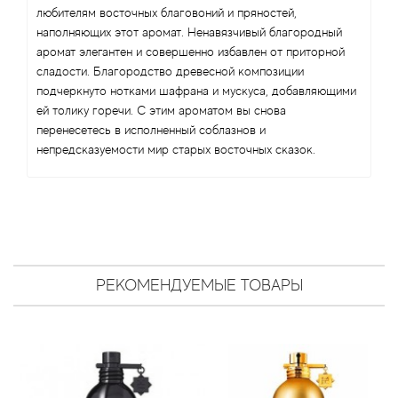
Antonio Visconti
любителям восточных благовоний и пряностей,
наполняющих этот аромат. Ненавязчивый благородный
Aquolina
аромат элегантен и совершенно избавлен от приторной
сладости. Благородство древесной композиции
Arabesque Perfumes
подчеркнуто нотками шафрана и мускуса, добавляющими
ей толику горечи. С этим ароматом вы снова
перенесетесь в исполненный соблазнов и
Arabiyat
непредсказуемости мир старых восточных сказок.
Aramis
Ariana Grande
Armaf
РЕКОМЕНДУЕМЫЕ ТОВАРЫ
Armand Basi
Arrogance