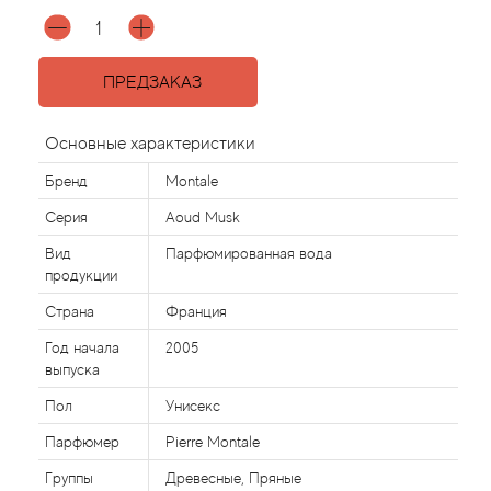
Agonist
ПРЕДЗАКАЗ
Aigner
Основные характеристики
Aj Arabia (Widian)
Бренд
Montale
Ajmal
Серия
Aoud Musk
Вид
Парфюмированная вода
Al Haramain
продукции
Страна
Франция
Al Jazeera
Год начала
2005
выпуска
Alaia Paris
Пол
Унисекс
Alexander McQueen
Парфюмер
Pierre Montale
Группы
Древесные, Пряные