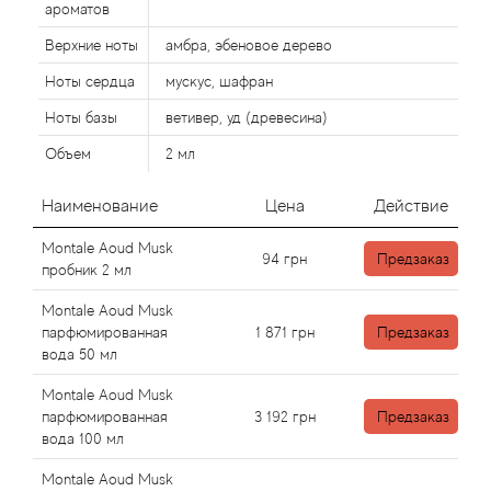
Alexandre Barthet
ароматов
Верхние ноты
амбра, эбеновое дерево
Alexandre J
Ноты сердца
мускус, шафран
Alfred Dunhill
Ноты базы
ветивер, уд (древесина)
Объем
2 мл
Alyson Oldoini
Наименование
Цена
Действие
Alyssa Ashley
Montale Aoud Musk
94
грн
Предзаказ
пробник 2 мл
American Crew
Montale Aoud Musk
Amouage
парфюмированная
1 871
грн
Предзаказ
вода 50 мл
Amouroud
Montale Aoud Musk
парфюмированная
3 192
грн
Предзаказ
Andre L'Arom
вода 100 мл
Montale Aoud Musk