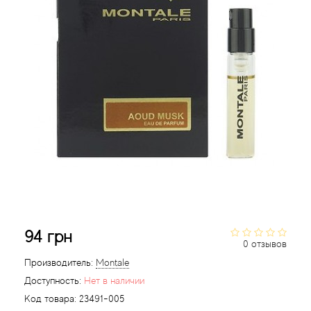
Acqua di Parma
Acqua di Sardegna
Adidas
Aedes de Venustas
Aerin Lauder
Affinessence
94 грн
Afnan
0 отзывов
Производитель:
Montale
Agatha Ruiz de la Prada
Доступность:
Нет в наличии
Код товара:
23491-005
Agent Provocateur