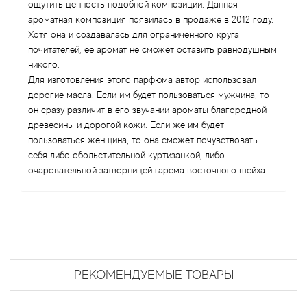
Antonio Visconti
ощутить ценность подобной композиции. Данная
ароматная композиция появилась в продаже в 2012 году.
Хотя она и создавалась для ограниченного круга
Aquolina
почитателей, ее аромат не сможет оставить равнодушным
никого.
Arabesque Perfumes
Для изготовления этого парфюма автор использовал
дорогие масла. Если им будет пользоваться мужчина, то
Arabiyat
он сразу различит в его звучании ароматы благородной
древесины и дорогой кожи. Если же им будет
Aramis
пользоваться женщина, то она сможет почувствовать
себя либо обольстительной куртизанкой, либо
очаровательной затворницей гарема восточного шейха.
Ariana Grande
Armaf
Armand Basi
РЕКОМЕНДУЕМЫЕ ТОВАРЫ
Arrogance