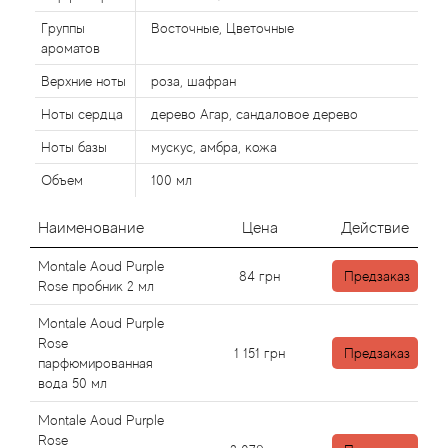
Alexandre Barthet
Группы
Восточные, Цветочные
Alexandre J
ароматов
Верхние ноты
роза, шафран
Alfred Dunhill
Ноты сердца
дерево Агар, сандаловое дерево
Ноты базы
мускус, амбра, кожа
Alyson Oldoini
Объем
100 мл
Alyssa Ashley
Наименование
Цена
Действие
American Crew
Montale Aoud Purple
84
грн
Предзаказ
Rose пробник 2 мл
Amouage
Montale Aoud Purple
Rose
Amouroud
1 151
грн
Предзаказ
парфюмированная
вода 50 мл
Andre L'Arom
Montale Aoud Purple
Rose