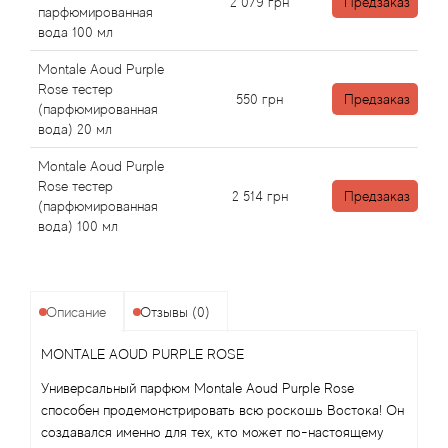
Angel Schlesser
2 079
грн
Предзаказ
парфюмированная
вода 100 мл
Anima Mundi
Montale Aoud Purple
Rose тестер
550
грн
Предзаказ
Anna Sui
(парфюмированная
вода) 20 мл
Annayake
Montale Aoud Purple
Rose тестер
2 514
грн
Предзаказ
Anne Fontaine
(парфюмированная
вода) 100 мл
Annick Goutal
Antonia's Flowers
Описание
Отзывы (0)
Antonio Banderas
MONTALE AOUD PURPLE ROSE
Универсальный парфюм Montale Aoud Purple Rose
Antonio Puig
способен продемонстрировать всю роскошь Востока! Он
создавался именно для тех, кто может по-настоящему