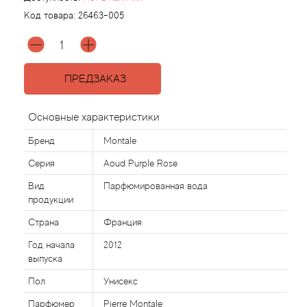
Код товара:
26463-005
Agonist
Aigner
ПРЕДЗАКАЗ
Aj Arabia (Widian)
Основные характеристики
Ajmal
Бренд
Montale
Серия
Aoud Purple Rose
Al Haramain
Вид
Парфюмированная вода
продукции
Al Jazeera
Страна
Франция
Alaia Paris
Год начала
2012
выпуска
Alexander McQueen
Пол
Унисекс
Парфюмер
Pierre Montale