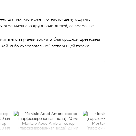
нно для тех, кто может по-настоящему ощутить
я ограниченного круга почитателей, ее аромат не
ичит в его звучании ароматы благородной древесины
нкой, либо очаровательной затворницей гарема
le Aoud Ambre тестер
Montale Aoud Sense тестер
ированная вода) 20 мл
(парфюмированная вода) 100 мл
парфю