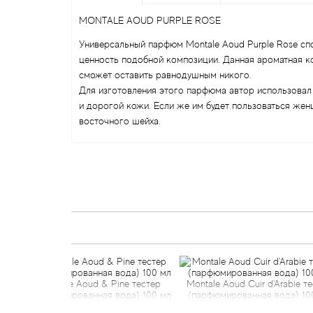
MONTALE AOUD PURPLE ROSE
Универсальный парфюм Montale Aoud Purple Rose сп
ценность подобной композиции. Данная ароматная ком
сможет оставить равнодушным никого.
Для изготовления этого парфюма автор использовал 
и дорогой кожи. Если же им будет пользоваться жен
восточного шейха.
Aoud & Pine тестер
Montale Aoud Cuir d'Arabie тестер
Montal
ванная вода) 100 мл
(парфюмированная вода) 100 мл
(парфюмир