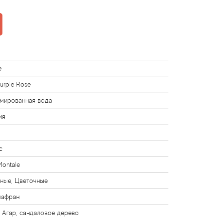
e
urple Rose
мированная вода
ия
с
Montale
ные, Цветочные
шафран
 Агар, сандаловое дерево