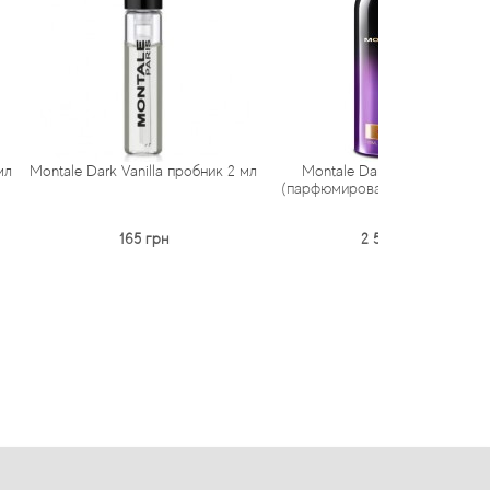
ark Vanilla пробник 2 мл
Montale Dark Vanilla тестер
M
(парфюмированная вода) 100 мл
парфюм
165 грн
2 579 грн