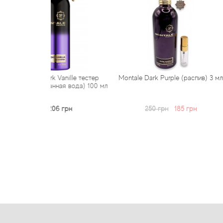
ark Vanille тестер
Montale Dark Purple (распив) 3 мл
Montale Dar
ванная вода) 100 мл
3 206 грн
250 грн
185 грн
35