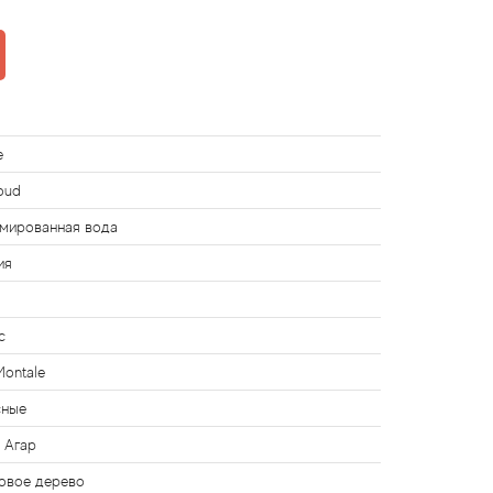
e
oud
мированная вода
ия
с
Montale
сные
 Агар
овое дерево