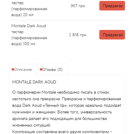
Angel Schlesser
тестер
967
грн
Предзаказ
(парфюмированная
вода) 20 мл
Anima Mundi
Montale Dark Aoud
Anna Sui
тестер
2 818
грн
Предзаказ
(парфюмированная
вода) 100 мл
Annayake
Anne Fontaine
Описание
Отзывы (0)
Annick Goutal
MONTALE DARK AOUD
Antonia's Flowers
О парфюмерии Montale необходимо писать в стихах,
настолько она прекрасна. Прекрасна и парфюмированная
Antonio Banderas
вода Dark Aoud «Темный Уд», которая идеально подойдет
мужчинам и женщинам. Более того, универсальность
аромата делает его подходящим для большинства
Antonio Puig
жизненных ситуаций.
Композиция составлена всего двумя компонентами -