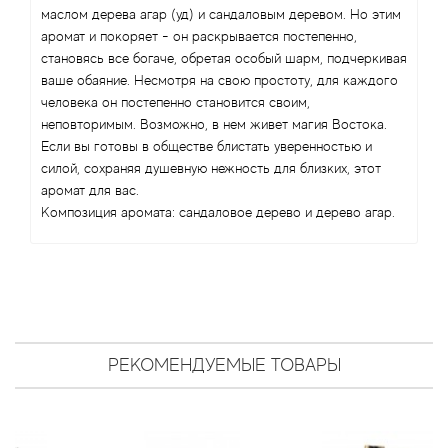
Antonio Visconti
маслом дерева агар (уд) и сандаловым деревом. Но этим
аромат и покоряет - он раскрывается постепенно,
Aquolina
становясь все богаче, обретая особый шарм, подчеркивая
ваше обаяние. Несмотря на свою простоту, для каждого
Arabesque Perfumes
человека он постепенно становится своим,
неповторимым. Возможно, в нем живет магия Востока.
Если вы готовы в обществе блистать уверенностью и
Arabiyat
силой, сохраняя душевную нежность для близких, этот
аромат для вас.
Aramis
Композиция аромата: сандаловое дерево и дерево агар.
Ariana Grande
Armaf
Armand Basi
РЕКОМЕНДУЕМЫЕ ТОВАРЫ
Arrogance