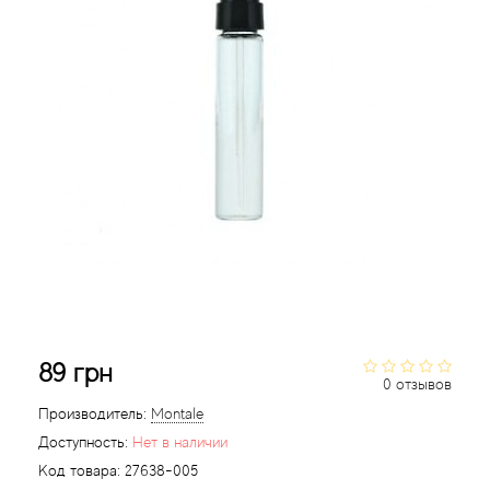
Acqua di Parma
Acqua di Sardegna
Adidas
Aedes de Venustas
Aerin Lauder
Affinessence
89 грн
Afnan
0 отзывов
Производитель:
Montale
Agatha Ruiz de la Prada
Доступность:
Нет в наличии
Код товара:
27638-005
Agent Provocateur