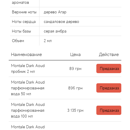
Alexandre Barthet
ароматов
Верхние ноты
дерево Агар
Alexandre J
Ноты сердца
сандаловое дерево
Alfred Dunhill
Ноты базы
серая амбра
Объем
2 мл
Alyson Oldoini
Наименование
Цена
Действие
Alyssa Ashley
Montale Dark Aoud
89
грн
Предзаказ
пробник 2 мл
American Crew
Montale Dark Aoud
Amouage
парфюмированная
896
грн
Предзаказ
вода 50 мл
Amouroud
Montale Dark Aoud
парфюмированная
3 135
грн
Предзаказ
Andre L'Arom
вода 100 мл
Montale Dark Aoud