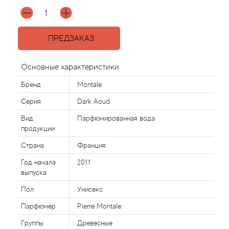
Agonist
ПРЕДЗАКАЗ
Aigner
Основные характеристики
Aj Arabia (Widian)
Бренд
Montale
Ajmal
Серия
Dark Aoud
Вид
Парфюмированная вода
Al Haramain
продукции
Страна
Франция
Al Jazeera
Год начала
2011
выпуска
Alaia Paris
Пол
Унисекс
Alexander McQueen
Парфюмер
Pierre Montale
Группы
Древесные