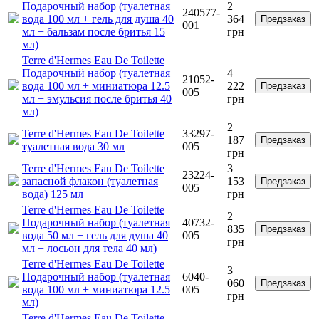
Подарочный набор (туалетная
2
240577-
вода 100 мл + гель для душа 40
364
Предзаказ
001
мл + бальзам после бритья 15
грн
мл)
Terre d'Hermes Eau De Toilette
Подарочный набор (туалетная
4
21052-
вода 100 мл + миниатюра 12.5
222
Предзаказ
005
мл + эмульсия после бритья 40
грн
мл)
2
Terre d'Hermes Eau De Toilette
33297-
187
Предзаказ
туалетная вода 30 мл
005
грн
Terre d'Hermes Eau De Toilette
3
23224-
запасной флакон (туалетная
153
Предзаказ
005
вода) 125 мл
грн
Terre d'Hermes Eau De Toilette
2
Подарочный набор (туалетная
40732-
835
Предзаказ
вода 50 мл + гель для душа 40
005
грн
мл + лосьон для тела 40 мл)
Terre d'Hermes Eau De Toilette
3
Подарочный набор (туалетная
6040-
060
Предзаказ
вода 100 мл + миниатюра 12.5
005
грн
мл)
Terre d'Hermes Eau De Toilette