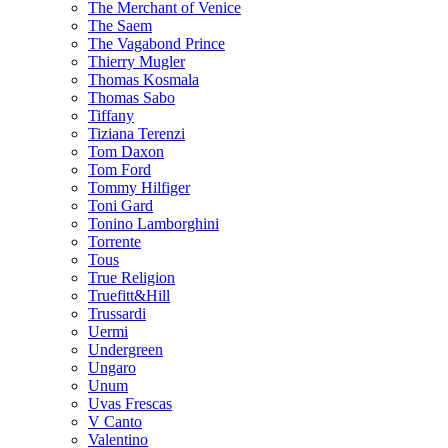
The Merchant of Venice
The Saem
The Vagabond Prince
Thierry Mugler
Thomas Kosmala
Thomas Sabo
Tiffany
Tiziana Terenzi
Tom Daxon
Tom Ford
Tommy Hilfiger
Toni Gard
Tonino Lamborghini
Torrente
Tous
True Religion
Truefitt&Hill
Trussardi
Uermi
Undergreen
Ungaro
Unum
Uvas Frescas
V Canto
Valentino