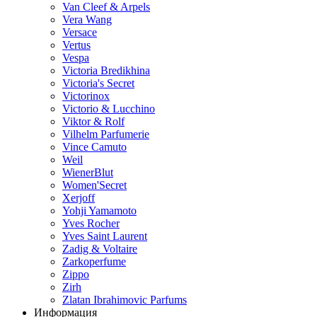
Van Cleef & Arpels
Vera Wang
Versace
Vertus
Vespa
Victoria Bredikhina
Victoria's Secret
Victorinox
Victorio & Lucchino
Viktor & Rolf
Vilhelm Parfumerie
Vince Camuto
Weil
WienerBlut
Women'Secret
Xerjoff
Yohji Yamamoto
Yves Rocher
Yves Saint Laurent
Zadig & Voltaire
Zarkoperfume
Zippo
Zirh
Zlatan Ibrahimovic Parfums
Информация