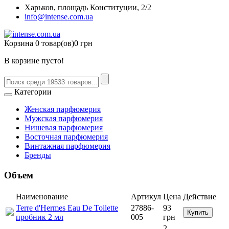
Харьков, площадь Конституции, 2/2
info@intense.com.ua
Корзина
0 товар(ов)
0 грн
В корзине пусто!
Категории
Женская парфюмерия
Мужская парфюмерия
Нишевая парфюмерия
Восточная парфюмерия
Винтажная парфюмерия
Бренды
Объем
Наименование
Артикул
Цена
Действие
Terre d'Hermes Eau De Toilette
27886-
93
Купить
пробник 2 мл
005
грн
2