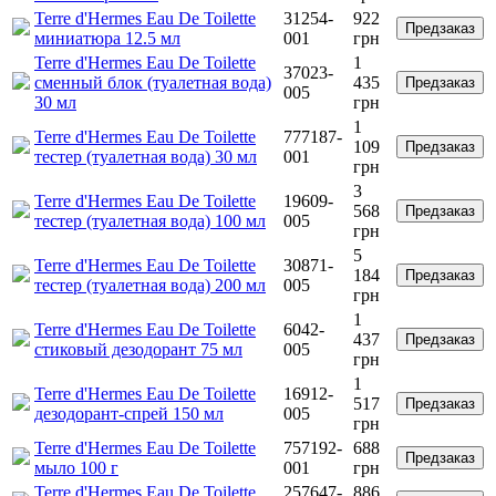
Terre d'Hermes Eau De Toilette
31254-
922
Предзаказ
миниатюра 12.5 мл
001
грн
Terre d'Hermes Eau De Toilette
1
37023-
сменный блок (туалетная вода)
435
Предзаказ
005
30 мл
грн
1
Terre d'Hermes Eau De Toilette
777187-
109
Предзаказ
тестер (туалетная вода) 30 мл
001
грн
3
Terre d'Hermes Eau De Toilette
19609-
568
Предзаказ
тестер (туалетная вода) 100 мл
005
грн
5
Terre d'Hermes Eau De Toilette
30871-
184
Предзаказ
тестер (туалетная вода) 200 мл
005
грн
1
Terre d'Hermes Eau De Toilette
6042-
437
Предзаказ
стиковый дезодорант 75 мл
005
грн
1
Terre d'Hermes Eau De Toilette
16912-
517
Предзаказ
дезодорант-спрей 150 мл
005
грн
Terre d'Hermes Eau De Toilette
757192-
688
Предзаказ
мыло 100 г
001
грн
Terre d'Hermes Eau De Toilette
257647-
886