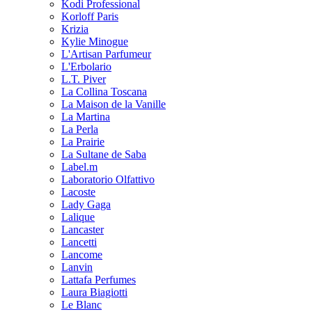
Kodi Professional
Korloff Paris
Krizia
Kylie Minogue
L'Artisan Parfumeur
L'Erbolario
L.T. Piver
La Collina Toscana
La Maison de la Vanille
La Martina
La Perla
La Prairie
La Sultane de Saba
Label.m
Laboratorio Olfattivo
Lacoste
Lady Gaga
Lalique
Lancaster
Lancetti
Lancome
Lanvin
Lattafa Perfumes
Laura Biagiotti
Le Blanc