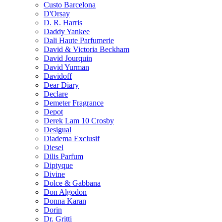
Custo Barcelona
D'Orsay
D. R. Harris
Daddy Yankee
Dali Haute Parfumerie
David & Victoria Beckham
David Jourquin
David Yurman
Davidoff
Dear Diary
Declare
Demeter Fragrance
Depot
Derek Lam 10 Crosby
Desigual
Diadema Exclusif
Diesel
Dilis Parfum
Diptyque
Divine
Dolce & Gabbana
Don Algodon
Donna Karan
Dorin
Dr. Gritti