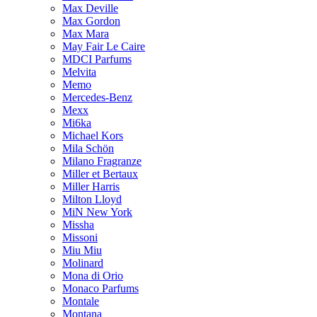
Max Deville
Max Gordon
Max Mara
May Fair Le Caire
MDCI Parfums
Melvita
Memo
Mercedes-Benz
Mexx
Mi6ka
Michael Kors
Mila Schön
Milano Fragranze
Miller et Bertaux
Miller Harris
Milton Lloyd
MiN New York
Missha
Missoni
Miu Miu
Molinard
Mona di Orio
Monaco Parfums
Montale
Montana