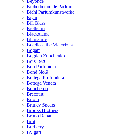
Beyonce
Bibliotheque de Parfum
Biehl Parfumkunstwerke
Bijan
Bill Blass
Biotherm
Blackglama
Blumarine
Boadicea the Victorious
Bogart
Bogdan Zubchenko
Bois 1920
Bon Parfumeur
Bond No.9
Bottega Profumiera
Bottega Veneta
Boucheron
Brecourt
Brioni
Britney Spears
Brooks Brothers
Bruno Banani
Brut
Burberry
Bvlgari