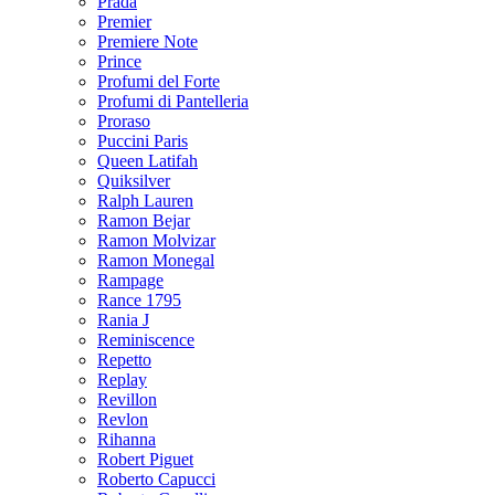
Prada
Premier
Premiere Note
Prince
Profumi del Forte
Profumi di Pantelleria
Proraso
Puccini Paris
Queen Latifah
Quiksilver
Ralph Lauren
Ramon Bejar
Ramon Molvizar
Ramon Monegal
Rampage
Rance 1795
Rania J
Reminiscence
Repetto
Replay
Revillon
Revlon
Rihanna
Robert Piguet
Roberto Capucci