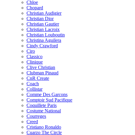
Chloe
Chopard
Christian Audigier
Christian Dior
Christian Gautier
Christian Lacroix
Christian Louboutin
Christina Aguilera
Cindy Crawford
Ciro
Classico
Clinique
Clive Christian
Clubman Pinaud
CnR Create
Coach
Collistar
Comme Des Garcons
Comptoir Sud Pacifique
Coquillete Paris
Costume National
Courreges
Creed
Cristiano Ronaldo
Cuarzo The Circle