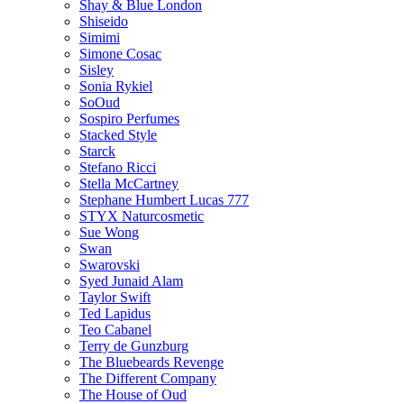
Shay & Blue London
Shiseido
Simimi
Simone Cosac
Sisley
Sonia Rykiel
SoOud
Sospiro Perfumes
Stacked Style
Starck
Stefano Ricci
Stella McCartney
Stephane Humbert Lucas 777
STYX Naturсosmetic
Sue Wong
Swan
Swarovski
Syed Junaid Alam
Taylor Swift
Ted Lapidus
Teo Cabanel
Terry de Gunzburg
The Bluebeards Revenge
The Different Company
The House of Oud