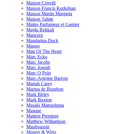
Maison Crivelli
Maison Francis Kurkdjian
Maison Martin Margiela
Maison Tahite
Maitre Parfumeur et Gantier
Majda Bekkali
Mancera
Mandarina Duck
Mango
Map Of The Heart
Marc Ecko
Marc Jacobs
Marc Joseph
Marc O Polo
Marc-Antoine Barrois
Mariah Carey
Marina de Bourbon
Mark Birley
Mark Buxton
Masaki Matsushima
Masque
Matiere Premiere
Matthew Williamson
Mauboussin
Maurer & Wirtz