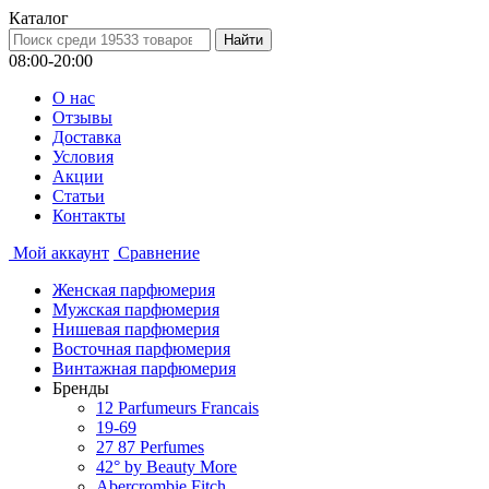
Каталог
08:00-20:00
О нас
Отзывы
Доставка
Условия
Aкции
Статьи
Контакты
Мой аккаунт
Сравнение
Женская парфюмерия
Мужская парфюмерия
Нишевая парфюмерия
Восточная парфюмерия
Винтажная парфюмерия
Бренды
12 Parfumeurs Francais
19-69
27 87 Perfumes
42° by Beauty More
Abercrombie Fitch