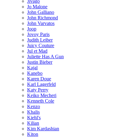
Jivago
Jo Malone
John Galliano
John Richmond
John Varvatos
Joop
Jovoy Paris
Judith Leiber
Juicy Couture
Jul et Mad
Juliette Has A Gun
Justin Bieber
Kajal
Kanebo
Karen Doue
Karl Lagerfeld
Katy Perry
Keiko Mecheri
Kenneth Cole
Kenzo
Khalis
Kiehl's
Kilian
Kim Kardashian
Kiton