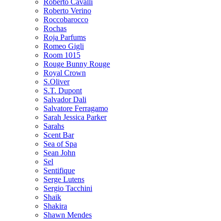
Roberto Cavalli
Roberto Verino
Roccobarocco
Rochas
Roja Parfums
Romeo Gigli
Room 1015
Rouge Bunny Rouge
Royal Crown
S.Oliver
S.T. Dupont
Salvador Dali
Salvatore Ferragamo
Sarah Jessica Parker
Sarahs
Scent Bar
Sea of Spa
Sean John
Sel
Sentifique
Serge Lutens
Sergio Tacchini
Shaik
Shakira
Shawn Mendes