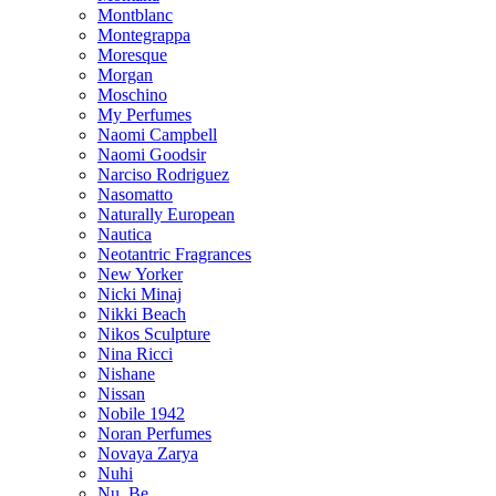
Montblanc
Montegrappa
Moresque
Morgan
Moschino
My Perfumes
Naomi Campbell
Naomi Goodsir
Narciso Rodriguez
Nasomatto
Naturally European
Nautica
Neotantric Fragrances
New Yorker
Nicki Minaj
Nikki Beach
Nikos Sculpture
Nina Ricci
Nishane
Nissan
Nobile 1942
Noran Perfumes
Novaya Zarya
Nuhi
Nu_Be