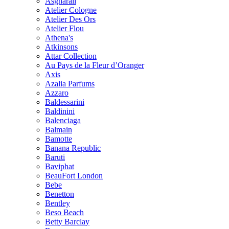
Asgharali
Atelier Cologne
Atelier Des Ors
Atelier Flou
Athena's
Atkinsons
Attar Collection
Au Pays de la Fleur d’Oranger
Axis
Azalia Parfums
Azzaro
Baldessarini
Baldinini
Balenciaga
Balmain
Bamotte
Banana Republic
Baruti
Baviphat
BeauFort London
Bebe
Benetton
Bentley
Beso Beach
Betty Barclay