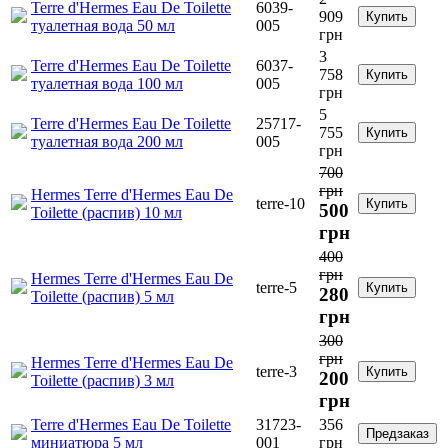
Terre d'Hermes Eau De Toilette
6039-
909
Купить
туалетная вода 50 мл
005
грн
3
Terre d'Hermes Eau De Toilette
6037-
758
Купить
туалетная вода 100 мл
005
грн
5
Terre d'Hermes Eau De Toilette
25717-
755
Купить
туалетная вода 200 мл
005
грн
700
грн
Hermes Terre d'Hermes Eau De
terre-10
Купить
500
Toilette (распив) 10 мл
грн
400
грн
Hermes Terre d'Hermes Eau De
terre-5
Купить
280
Toilette (распив) 5 мл
грн
300
грн
Hermes Terre d'Hermes Eau De
terre-3
Купить
200
Toilette (распив) 3 мл
грн
Terre d'Hermes Eau De Toilette
31723-
356
Предзаказ
миниатюра 5 мл
001
грн