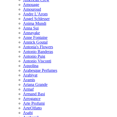
Amouage
Amouroud
Andre L'Arom
Angel Schlesser
Anima Mundi
Anna Sui
Annayake
Anne Fontaine
Annick Goutal
Antonia's Flowers
Antonio Banderas
Antonio Puig
Antonio Visconti
Aquolina
Arabesque Perfumes
Arabiyat
Aramis
Ariana Grande
Armaf
Armand Basi
Arrogance
Arte Profumi
ArteOlfatto
Asabi