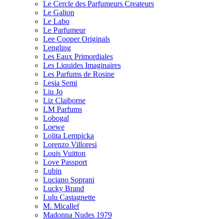
Le Cercle des Parfumeurs Createurs
Le Galion
Le Labo
Le Parfumeur
Lee Cooper Originals
Lengling
Les Eaux Primordiales
Les Liquides Imaginaires
Les Parfums de Rosine
Lesia Semi
Liu Jo
Liz Claiborne
LM Parfums
Lobogal
Loewe
Lolita Lempicka
Lorenzo Villoresi
Louis Vuitton
Love Passport
Lubin
Luciano Soprani
Lucky Brand
Lulu Castagnette
M. Micallef
Madonna Nudes 1979