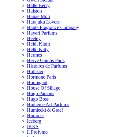
Halle Berry
Halston
Hanae Mori
Harajuku Lovers
Haute Fragrance Company
Hayari Parfums
Heeley
Heidi Klum
Hello Kitty
Hermes
Herve Gambs Paris
Histoires de Parfums
Hollister
Hormone Paris
Houbigant
House Of Sillage
Hugh Parsons
Hugo Boss
Huitieme Art Parfums
Humiecki & Graef
Hummer
Iceberg
IKKS
Il Profvmo