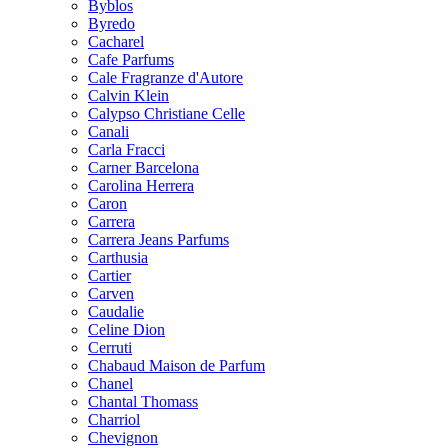
Byblos
Byredo
Cacharel
Cafe Parfums
Cale Fragranze d'Autore
Calvin Klein
Calypso Christiane Celle
Canali
Carla Fracci
Carner Barcelona
Carolina Herrera
Caron
Carrera
Carrera Jeans Parfums
Carthusia
Cartier
Carven
Caudalie
Celine Dion
Cerruti
Chabaud Maison de Parfum
Chanel
Chantal Thomass
Charriol
Chevignon