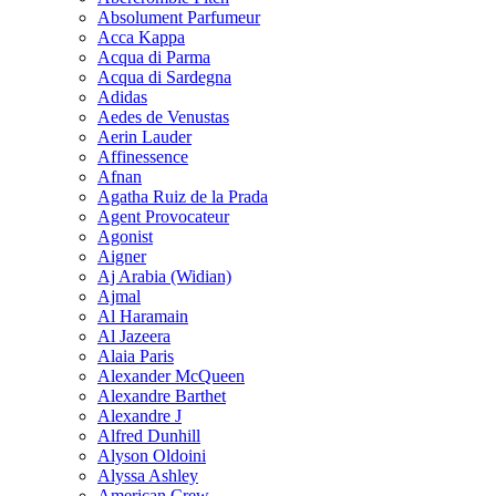
Absolument Parfumeur
Acca Kappa
Acqua di Parma
Acqua di Sardegna
Adidas
Aedes de Venustas
Aerin Lauder
Affinessence
Afnan
Agatha Ruiz de la Prada
Agent Provocateur
Agonist
Aigner
Aj Arabia (Widian)
Ajmal
Al Haramain
Al Jazeera
Alaia Paris
Alexander McQueen
Alexandre Barthet
Alexandre J
Alfred Dunhill
Alyson Oldoini
Alyssa Ashley
American Crew