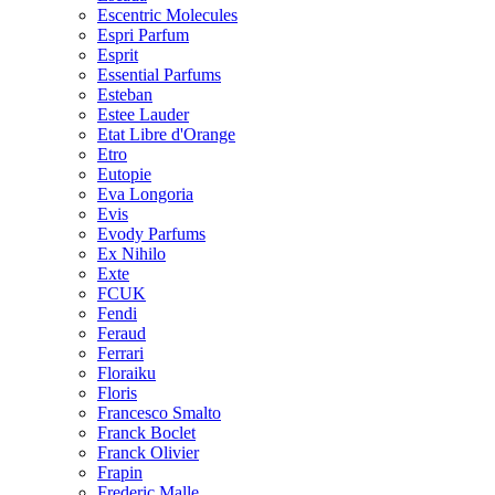
Escentric Molecules
Espri Parfum
Esprit
Essential Parfums
Esteban
Estee Lauder
Etat Libre d'Orange
Etro
Eutopie
Eva Longoria
Evis
Evody Parfums
Ex Nihilo
Exte
FCUK
Fendi
Feraud
Ferrari
Floraiku
Floris
Francesco Smalto
Franck Boclet
Franck Olivier
Frapin
Frederic Malle