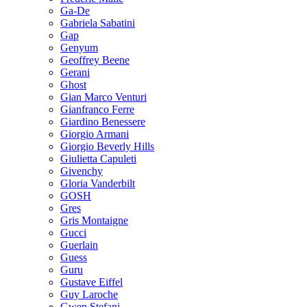
Ga-De
Gabriela Sabatini
Gap
Genyum
Geoffrey Beene
Gerani
Ghost
Gian Marco Venturi
Gianfranco Ferre
Giardino Benessere
Giorgio Armani
Giorgio Beverly Hills
Giulietta Capuleti
Givenchy
Gloria Vanderbilt
GOSH
Gres
Gris Montaigne
Gucci
Guerlain
Guess
Guru
Gustave Eiffel
Guy Laroche
Gwen Stefani