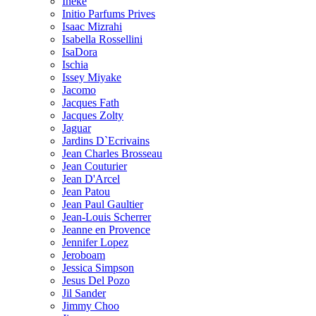
Ineke
Initio Parfums Prives
Isaac Mizrahi
Isabella Rossellini
IsaDora
Ischia
Issey Miyake
Jacomo
Jacques Fath
Jacques Zolty
Jaguar
Jardins D`Ecrivains
Jean Charles Brosseau
Jean Couturier
Jean D'Arcel
Jean Patou
Jean Paul Gaultier
Jean-Louis Scherrer
Jeanne en Provence
Jennifer Lopez
Jeroboam
Jessica Simpson
Jesus Del Pozo
Jil Sander
Jimmy Choo