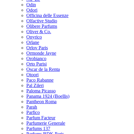
Odin
Odori
Officina delle Essenze
Olfactive Studio
Olibere Parfums
Oliver & Co.
Onyrico
Orlane
Orlov Paris
Ormonde Jayne
Orobianco
Orto Parisi
Oscar de la Renta
Otoori
Paco Rabanne
Pal Zileri
Paloma Picasso
Panama 1924 (Boellis)
Pantheon Roma
Parah
Parfico
Parfum Facteur
Parfumerie Generale
Parfums 137
Parfums BDK Paris