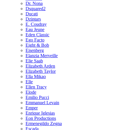
Dr. Nona
Dsquared2
Ducati
Dzintars
E. Coudray
Eau Jeune
Eden Classic
Ego Facto
Eight & Bob
Eisenberg
Elanzia Merveille
Elie Saab
Elizabeth Arden
Elizabeth Taylor
Ella Mikao
Elle
Ellen Tracy
Elode
Emilio Pucci
Emmanuel Levain
Emper
Enrique Iglesias
Eon Productions
Ermenegildo Zegna
Escada