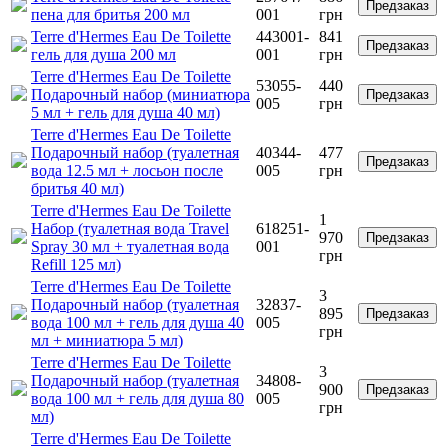
Предзаказ
пена для бритья 200 мл
001
грн
Terre d'Hermes Eau De Toilette
443001-
841
Предзаказ
гель для душа 200 мл
001
грн
Terre d'Hermes Eau De Toilette
53055-
440
Подарочный набор (миниатюра
Предзаказ
005
грн
5 мл + гель для душа 40 мл)
Terre d'Hermes Eau De Toilette
Подарочный набор (туалетная
40344-
477
Предзаказ
вода 12.5 мл + лосьон после
005
грн
бритья 40 мл)
Terre d'Hermes Eau De Toilette
1
Набор (туалетная вода Travel
618251-
970
Предзаказ
Spray 30 мл + туалетная вода
001
грн
Refill 125 мл)
Terre d'Hermes Eau De Toilette
3
Подарочный набор (туалетная
32837-
895
Предзаказ
вода 100 мл + гель для душа 40
005
грн
мл + миниатюра 5 мл)
Terre d'Hermes Eau De Toilette
3
Подарочный набор (туалетная
34808-
900
Предзаказ
вода 100 мл + гель для душа 80
005
грн
мл)
Terre d'Hermes Eau De Toilette