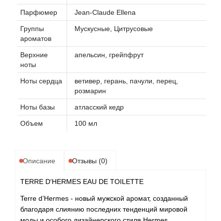
Парфюмер
Jean-Claude Ellena
Группы
Мускусные, Цитрусовые
ароматов
Верхние
апельсин, грейпфрут
ноты
Ноты сердца
ветивер, герань, пачули, перец,
розмарин
Ноты базы
атласский кедр
Объем
100 мл
Описание
Отзывы (0)
TERRE D'HERMES EAU DE TOILETTE
Terre d’Hermes - новый мужской аромат, созданный
благодаря слиянию последних тенденций мировой
моды и особого дизайнерского стиля Hermes.