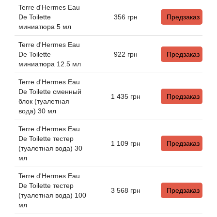
Angel Schlesser
Terre d'Hermes Eau
De Toilette
356
грн
Предзаказ
Anima Mundi
миниатюра 5 мл
Terre d'Hermes Eau
Anna Sui
De Toilette
922
грн
Предзаказ
миниатюра 12.5 мл
Annayake
Terre d'Hermes Eau
De Toilette сменный
1 435
грн
Предзаказ
Anne Fontaine
блок (туалетная
вода) 30 мл
Annick Goutal
Terre d'Hermes Eau
De Toilette тестер
1 109
грн
Предзаказ
Antonia's Flowers
(туалетная вода) 30
мл
Antonio Banderas
Terre d'Hermes Eau
De Toilette тестер
3 568
грн
Предзаказ
Antonio Puig
(туалетная вода) 100
мл