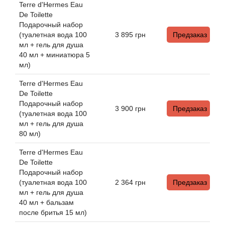
Attar Collection
Terre d'Hermes Eau
De Toilette
Подарочный набор
Au Pays de la Fleur d’Oranger
(туалетная вода 100
3 895
грн
Предзаказ
мл + гель для душа
Axis
40 мл + миниатюра 5
мл)
Azalia Parfums
Terre d'Hermes Eau
De Toilette
Azzaro
Подарочный набор
3 900
грн
Предзаказ
(туалетная вода 100
мл + гель для душа
Baldessarini
80 мл)
Terre d'Hermes Eau
Baldinini
De Toilette
Подарочный набор
Balenciaga
(туалетная вода 100
2 364
грн
Предзаказ
мл + гель для душа
40 мл + бальзам
Balmain
после бритья 15 мл)