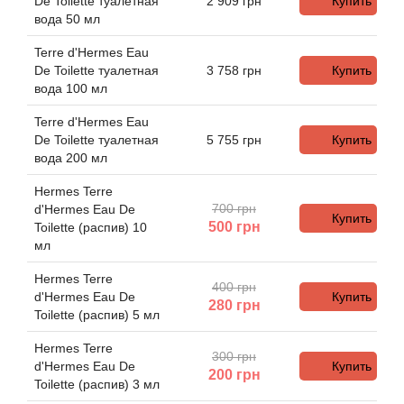
Alexandre Barthet
De Toilette туалетная
2 909
грн
Купить
вода 50 мл
Alexandre J
Terre d'Hermes Eau
De Toilette туалетная
3 758
грн
Купить
Alfred Dunhill
вода 100 мл
Terre d'Hermes Eau
Alyson Oldoini
De Toilette туалетная
5 755
грн
Купить
вода 200 мл
Alyssa Ashley
Hermes Terre
700 грн
d'Hermes Eau De
Купить
American Crew
500
грн
Toilette (распив) 10
мл
Amouage
Hermes Terre
400 грн
d'Hermes Eau De
Купить
280
грн
Amouroud
Toilette (распив) 5 мл
Hermes Terre
300 грн
Andre L'Arom
d'Hermes Eau De
Купить
200
грн
Toilette (распив) 3 мл