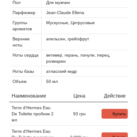
Пол
Для мужчин
Парфюмер
Jean-Claude Ellena
Agonist
Группы
Мускусные, Цитрусовые
ароматов
Aigner
Верхние
апельсин, грейпфрут
Aj Arabia (Widian)
ноты
Ноты сердца
ветивер, герань, пачули, перец,
Ajmal
розмарин
Ноты базы
атласский кедр
Al Haramain
Объем
50 мл
Al Jazeera
Наименование
Цена
Действие
Alaia Paris
Terre d'Hermes Eau
De Toilette пробник 2
93
грн
Купить
мл
Alexander McQueen
Terre d'Hermes Eau