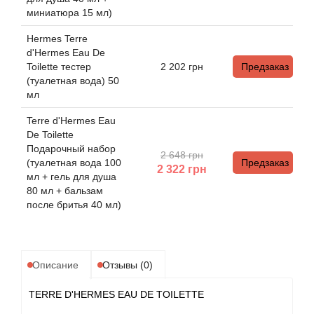
Boadicea the Victorious
миниатюра 15 мл)
Hermes Terre
Bogart
d'Hermes Eau De
Toilette тестер
2 202
грн
Предзаказ
Bogdan Zubchenko
(туалетная вода) 50
мл
Bois 1920
Terre d'Hermes Eau
De Toilette
Bon Parfumeur
Подарочный набор
2 648 грн
(туалетная вода 100
Предзаказ
2 322
грн
мл + гель для душа
Bond No.9
80 мл + бальзам
после бритья 40 мл)
Bottega Profumiera
Bottega Veneta
Описание
Отзывы (0)
Boucheron
TERRE D'HERMES EAU DE TOILETTE