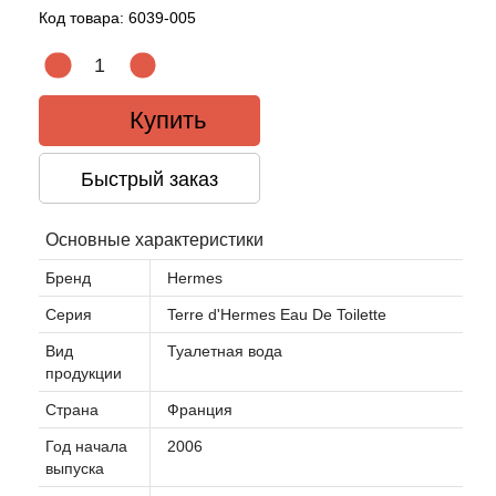
Код товара:
6039-005
Acqua di Parma
Acqua di Sardegna
Купить
Adidas
Быстрый заказ
Aedes de Venustas
Основные характеристики
Aerin Lauder
Бренд
Hermes
Серия
Terre d'Hermes Eau De Toilette
Affinessence
Вид
Туалетная вода
продукции
Afnan
Страна
Франция
Agatha Ruiz de la Prada
Год начала
2006
выпуска
Agent Provocateur