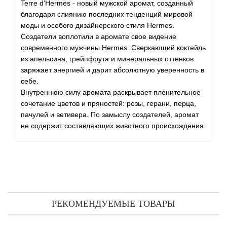
Terre d’Hermes - новый мужской аромат, созданный
Brecourt
благодаря слиянию последних тенденций мировой
моды и особого дизайнерского стиля Hermes.
Brioni
Создатели воплотили в аромате свое видение
современного мужчины Hermes. Сверкающий коктейль
Britney Spears
из апельсина, грейпфрута и минеральных оттенков
заряжает энергией и дарит абсолютную уверенность в
себе.
Brooks Brothers
Внутреннюю силу аромата раскрывает пленительное
сочетание цветов и пряностей: розы, герани, перца,
Bruno Banani
пачулей и ветивера. По замыслу создателей, аромат
не содержит составляющих животного происхождения.
Brut
Burberry
Bvlgari
РЕКОМЕНДУЕМЫЕ ТОВАРЫ
Byblos