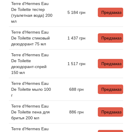
Antonio Visconti
Terre d'Hermes Eau
De Toilette тестер
5 184
грн
Предзаказ
Aquolina
(туалетная вода) 200
мл
Arabesque Perfumes
Terre d'Hermes Eau
De Toilette стиковый
1 437
грн
Предзаказ
дезодорант 75 мл
Arabiyat
Terre d'Hermes Eau
Aramis
De Toilette
1 517
грн
Предзаказ
дезодорант-спрей
150 мл
Ariana Grande
Terre d'Hermes Eau
Armaf
De Toilette мыло 100
688
грн
Предзаказ
г
Armand Basi
Terre d'Hermes Eau
De Toilette пена для
886
грн
Предзаказ
бритья 200 мл
Arrogance
Terre d'Hermes Eau