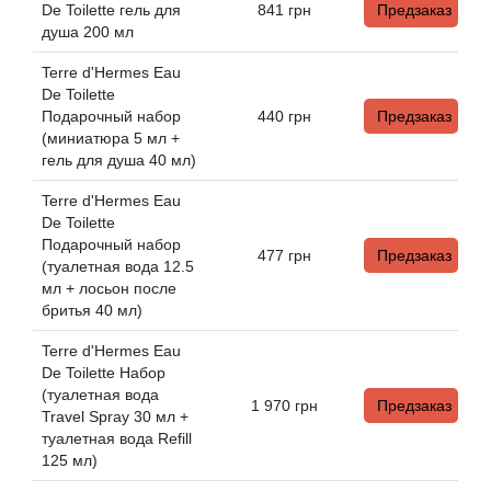
Arte Profumi
De Toilette гель для
841
грн
Предзаказ
душа 200 мл
ArteOlfatto
Terre d'Hermes Eau
De Toilette
Asabi
Подарочный набор
440
грн
Предзаказ
(миниатюра 5 мл +
гель для душа 40 мл)
Asgharali
Terre d'Hermes Eau
De Toilette
Atelier Cologne
Подарочный набор
477
грн
Предзаказ
(туалетная вода 12.5
Atelier Des Ors
мл + лосьон после
бритья 40 мл)
Atelier Flou
Terre d'Hermes Eau
De Toilette Набор
Athena's
(туалетная вода
1 970
грн
Предзаказ
Travel Spray 30 мл +
туалетная вода Refill
Atkinsons
125 мл)