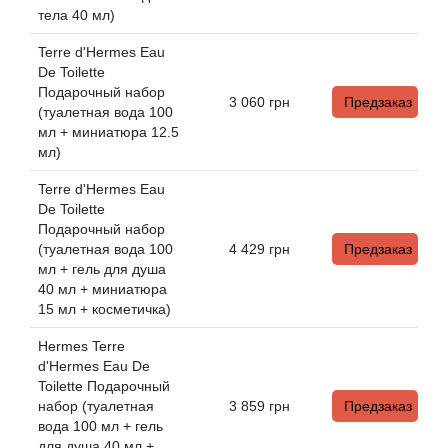
Betty Barclay
тела 40 мл)
Terre d'Hermes Eau
Beyonce
De Toilette
Подарочный набор
3 060
грн
Предзаказ
Bibliotheque de Parfum
(туалетная вода 100
мл + миниатюра 12.5
мл)
Biehl Parfumkunstwerke
Terre d'Hermes Eau
De Toilette
Bijan
Подарочный набор
(туалетная вода 100
4 429
грн
Предзаказ
Bill Blass
мл + гель для душа
40 мл + миниатюра
15 мл + косметичка)
Biotherm
Hermes Terre
Blackglama
d'Hermes Eau De
Toilette Подарочный
набор (туалетная
3 859
грн
Предзаказ
Blumarine
вода 100 мл + гель
для душа 40 мл +