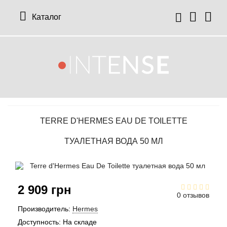
Каталог
12 Parfumeurs Francais
О нас
Мой аккаунт
19-69
Отзывы
История заказов
TERRE D'HERMES EAU DE TOILETTE
27 87 Perfumes
Доставка
Рассылка новостей
ТУАЛЕТНАЯ ВОДА 50 МЛ
42° by Beauty More
Условия
Abercrombie Fitch
Aкции
2 909 грн
0 отзывов
Absolument Parfumeur
Контакты
Производитель:
Hermes
Доступность:
На складе
Acca Kappa
Статьи