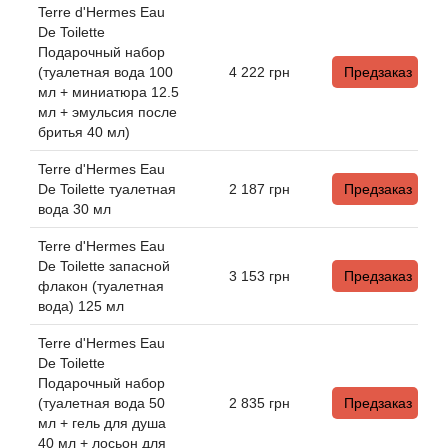
Bamotte
Terre d'Hermes Eau
De Toilette
Подарочный набор
Banana Republic
(туалетная вода 100
4 222
грн
Предзаказ
мл + миниатюра 12.5
Baruti
мл + эмульсия после
бритья 40 мл)
Baviphat
Terre d'Hermes Eau
De Toilette туалетная
2 187
грн
Предзаказ
BeauFort London
вода 30 мл
Terre d'Hermes Eau
Bebe
De Toilette запасной
3 153
грн
Предзаказ
флакон (туалетная
вода) 125 мл
Benetton
Terre d'Hermes Eau
Bentley
De Toilette
Подарочный набор
(туалетная вода 50
2 835
грн
Предзаказ
Beso Beach
мл + гель для душа
40 мл + лосьон для