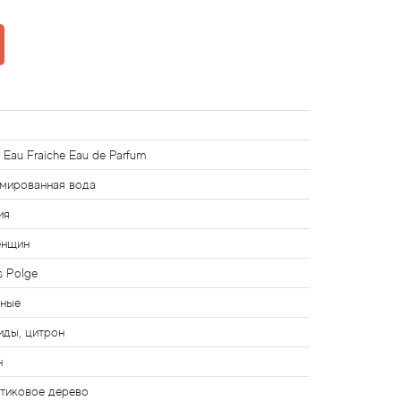
 Eau Fraiche Eau de Parfum
мированная вода
ия
енщин
s Polge
чные
иды, цитрон
н
 тиковое дерево