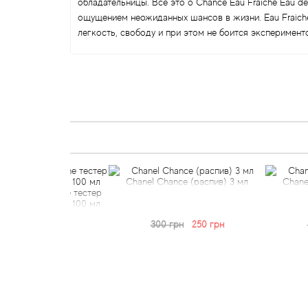
обладательницы. Все это о Chance Eau Fraiche Eau d
ощущением неожиданных шансов в жизни. Eau Fraiche
легкость, свободу и при этом не боится эксперимен
Chanel Chance (распив) 3 мл
Chanel Chanc
u Fraiche тестер
ая вода) 100 мл
300 грн
250 грн
450 гр
1 грн