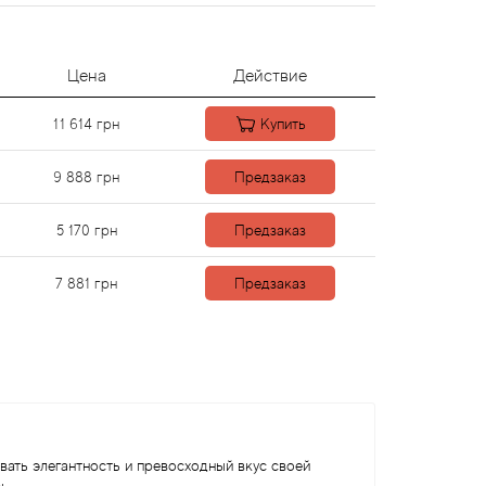
Цена
Действие
11 614
грн
Купить
9 888
грн
Предзаказ
5 170
грн
Предзаказ
7 881
грн
Предзаказ
вать элегантность и превосходный вкус своей