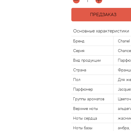
ПРЕДЗАКАЗ
Основные характеристики
Бренд
Chanel
Серия
Chance
Вид продукции
Парфю
Страна
Франц
Пол
Для ж
Парфюмер
Jacque
Группы ароматов
Цвето
Верхние ноты
альдег
Ноты сердца
жасми
Ноты базы
амбра,