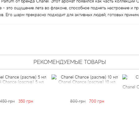
e Parfum от бренда Chanel. Этот аромат появился как часть коллекции
 - это ощущение лета во флаконе, способное поднять настроение и при
тов. Его шарм прекрасно подходит для активных людей, готовых приним
РЕКОМЕНДУЕМЫЕ ТОВАРЫ
e (распив) 5 мл
Chanel Chance (распив) 10 мл
Chanel Chance E
н
350 грн
800 грн
700 грн
300 г