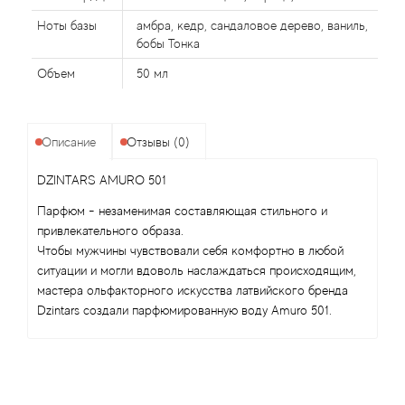
Alexandre Barthet
Ноты базы
амбра, кедр, сандаловое дерево, ваниль,
Alexandre J
бобы Тонка
Объем
50 мл
Alfred Dunhill
Alyson Oldoini
Описание
Отзывы (0)
Alyssa Ashley
DZINTARS AMURO 501
Парфюм - незаменимая составляющая стильного и
American Crew
привлекательного образа.
Чтобы мужчины чувствовали себя комфортно в любой
Amouage
ситуации и могли вдоволь наслаждаться происходящим,
мастера ольфакторного искусства латвийского бренда
Dzintars создали парфюмированную воду Amuro 501.
Amouroud
Andre L'Arom