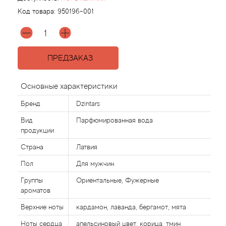
Код товара:
950196-001
Agonist
Aigner
ПРЕДЗАКАЗ
Aj Arabia (Widian)
Основные характеристики
Ajmal
Бренд
Dzintars
Вид
Парфюмированная вода
Al Haramain
продукции
Страна
Латвия
Al Jazeera
Пол
Для мужчин
Alaia Paris
Группы
Ориентальные, Фужерные
ароматов
Alexander McQueen
Верхние ноты
кардамон, лаванда, бергамот, мята
Ноты сердца
апельсиновый цвет, корица, тмин