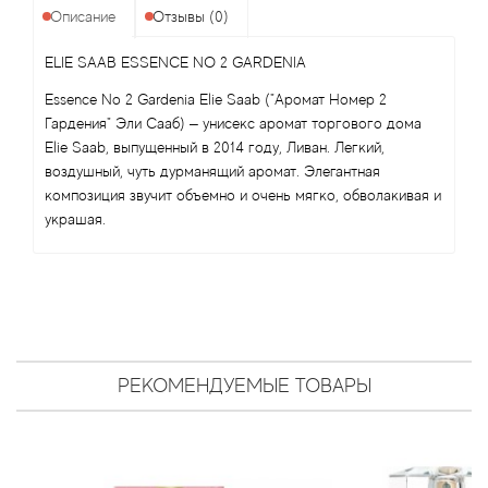
Angel Schlesser
Описание
Отзывы (0)
Anima Mundi
ELIE SAAB ESSENCE NO 2 GARDENIA
Essence No 2 Gardenia Elie Saab ("Аромат Номер 2
Anna Sui
Гардения" Эли Сааб) – унисекс аромат торгового дома
Elie Saab, выпущенный в 2014 году, Ливан. Легкий,
Annayake
воздушный, чуть дурманящий аромат. Элегантная
композиция звучит объемно и очень мягко, обволакивая и
Anne Fontaine
украшая.
Annick Goutal
Antonia's Flowers
Antonio Banderas
РЕКОМЕНДУЕМЫЕ ТОВАРЫ
Antonio Puig