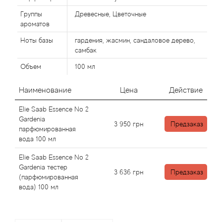
Alexandre Barthet
Группы
Древесные, Цветочные
Alexandre J
ароматов
Ноты базы
гардения, жасмин, сандаловое дерево,
Alfred Dunhill
самбак
Объем
100 мл
Alyson Oldoini
Наименование
Цена
Действие
Alyssa Ashley
Elie Saab Essence No 2
Gardenia
American Crew
3 950
грн
Предзаказ
парфюмированная
вода 100 мл
Amouage
Elie Saab Essence No 2
Gardenia тестер
3 636
грн
Предзаказ
Amouroud
(парфюмированная
вода) 100 мл
Andre L'Arom