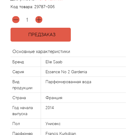
Код товара:
29787-006
Agonist
Aigner
ПРЕДЗАКАЗ
Aj Arabia (Widian)
Основные характеристики
Ajmal
Бренд
Elie Saab
Серия
Essence No 2 Gardenia
Al Haramain
Вид
Парфюмированная вода
продукции
Al Jazeera
Страна
Франция
Alaia Paris
Год начала
2014
выпуска
Alexander McQueen
Пол
Унисекс
Парфюмер
Francis Kurkdjian