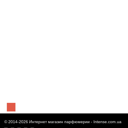
мл
3 720 грн
Предзаказ
Elie Saab Essence No 8 Santal тестер (парфюмированная
вода) 100 мл
3 916 грн
Предзаказ
© 2014-2026 Интернет магазин парфюмерии -
Intense.com.ua