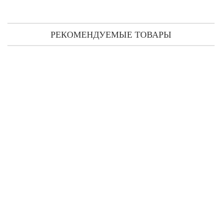
РЕКОМЕНДУЕМЫЕ ТОВАРЫ
Elie Saab Le Parfum Essentiel парфюмированная вода 30 мл
1 144 грн
Предзаказ
Elie Saab Le Parfum Essentiel парфюмированная вода 50 мл
1 138 грн