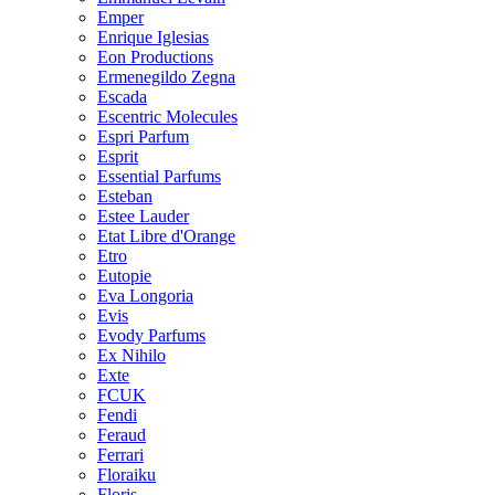
Emper
Enrique Iglesias
Eon Productions
Ermenegildo Zegna
Escada
Escentric Molecules
Espri Parfum
Esprit
Essential Parfums
Esteban
Estee Lauder
Etat Libre d'Orange
Etro
Eutopie
Eva Longoria
Evis
Evody Parfums
Ex Nihilo
Exte
FCUK
Fendi
Feraud
Ferrari
Floraiku
Floris