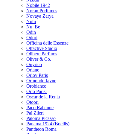
Nobile 1942
Noran Perfumes
Novaya Zarya
Nuhi
Nu_Be
Odin
Odori
Officina delle Essenze
Olfactive Studio
Olibere Parfums
Oliver & Co.
Onyrico
Orlane
Orlov Paris
Ormonde Jayne
Orobianco
Orto Parisi
Oscar de la Renta
Otoori
Paco Rabanne
Pal Zileri
Paloma Picasso
Panama 1924 (Boellis)
Pantheon Roma