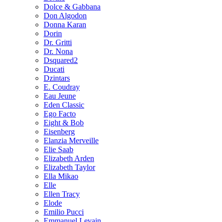
Dolce & Gabbana
Don Algodon
Donna Karan
Dorin
Dr. Gritti
Dr. Nona
Dsquared2
Ducati
Dzintars
E. Coudray
Eau Jeune
Eden Classic
Ego Facto
Eight & Bob
Eisenberg
Elanzia Merveille
Elie Saab
Elizabeth Arden
Elizabeth Taylor
Ella Mikao
Elle
Ellen Tracy
Elode
Emilio Pucci
Emmanuel Levain