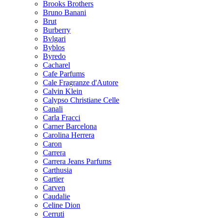
Brooks Brothers
Bruno Banani
Brut
Burberry
Bvlgari
Byblos
Byredo
Cacharel
Cafe Parfums
Cale Fragranze d'Autore
Calvin Klein
Calypso Christiane Celle
Canali
Carla Fracci
Carner Barcelona
Carolina Herrera
Caron
Carrera
Carrera Jeans Parfums
Carthusia
Cartier
Carven
Caudalie
Celine Dion
Cerruti