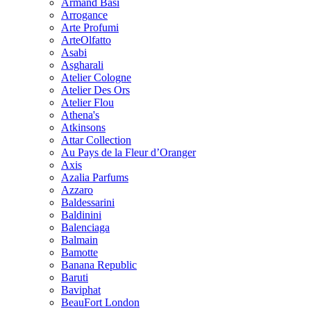
Armand Basi
Arrogance
Arte Profumi
ArteOlfatto
Asabi
Asgharali
Atelier Cologne
Atelier Des Ors
Atelier Flou
Athena's
Atkinsons
Attar Collection
Au Pays de la Fleur d’Oranger
Axis
Azalia Parfums
Azzaro
Baldessarini
Baldinini
Balenciaga
Balmain
Bamotte
Banana Republic
Baruti
Baviphat
BeauFort London