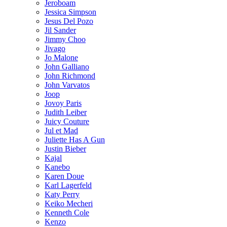
Jeroboam
Jessica Simpson
Jesus Del Pozo
Jil Sander
Jimmy Choo
Jivago
Jo Malone
John Galliano
John Richmond
John Varvatos
Joop
Jovoy Paris
Judith Leiber
Juicy Couture
Jul et Mad
Juliette Has A Gun
Justin Bieber
Kajal
Kanebo
Karen Doue
Karl Lagerfeld
Katy Perry
Keiko Mecheri
Kenneth Cole
Kenzo