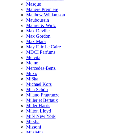
Masque
Matiere Premiere
Matthew Williamson
Mauboussin
Maurer & Wirtz
Max Deville
Max Gordon
Max Mara
May Fair Le Caire
MDCI Parfums
Melvita
Memo
Mercedes-Benz
Mexx
Mi6ka
Michael Kors
Mila Schön
Milano Fragranze
Miller et Bertaux
Miller Harris
Milton Lloyd
MiN New York
Missha
Missoni
Miu Miu