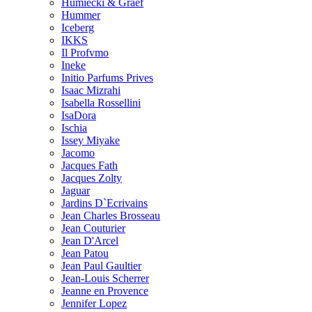
Humiecki & Graef
Hummer
Iceberg
IKKS
Il Profvmo
Ineke
Initio Parfums Prives
Isaac Mizrahi
Isabella Rossellini
IsaDora
Ischia
Issey Miyake
Jacomo
Jacques Fath
Jacques Zolty
Jaguar
Jardins D`Ecrivains
Jean Charles Brosseau
Jean Couturier
Jean D'Arcel
Jean Patou
Jean Paul Gaultier
Jean-Louis Scherrer
Jeanne en Provence
Jennifer Lopez