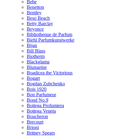
Bebe
Benetton
Bentley
Beso Beach
Betty Barclay
Beyonce
Bibliotheque de Parfum
Biehl Parfumkunstwerke
Bijan
Bill Blass
Biotherm
Blackglama
Blumarine
Boadicea the Victorious
Bogart
Bogdan Zubchenko
Bois 1920
Bon Parfumeur
Bond No.9
Bottega Profumiera
Bottega Veneta
Boucheron
Brecourt
Brioni
Britney Spears