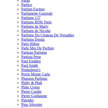
Parah
Parfico
Parfum Facteur
Parfumerie Generale
Parfums 137
Parfums BDK Paris
Parfums de Marly
Parfums de Nicolai
Parfums Du Chateau De Versailles
Parfums Dusita
Paris Hilton
Parle Moi De Parfum
Partisan Parfums
Patrizia Pepe
Paul Emilien
Paul Smith
Penhaligon's
Perris Monte Carlo
Pharaon Parfums
Philly & Phill
Phito Uomo
Pierre Cardin
Pierre Guillaume
Pineider
Pino Silvestre