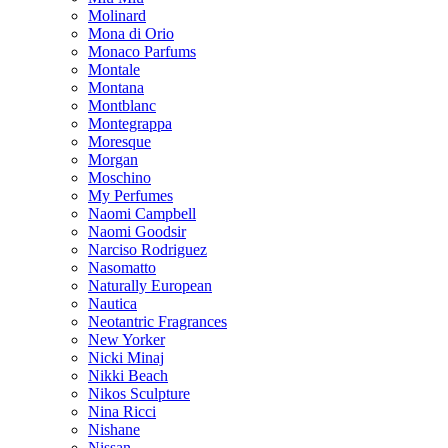
Molinard
Mona di Orio
Monaco Parfums
Montale
Montana
Montblanc
Montegrappa
Moresque
Morgan
Moschino
My Perfumes
Naomi Campbell
Naomi Goodsir
Narciso Rodriguez
Nasomatto
Naturally European
Nautica
Neotantric Fragrances
New Yorker
Nicki Minaj
Nikki Beach
Nikos Sculpture
Nina Ricci
Nishane
Nissan