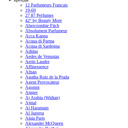
12 Parfumeurs Francais
19-69
27 87 Perfumes
42° by Beauty More
Abercrombie Fitch
Absolument Parfumeur
Acca Kappa
Acqua di Parma
Acqua di Sardegna
Adidas
Aedes de Venustas
Aerin Lauder
Affinessence
Afnan
Agatha Ruiz de la Prada
Agent Provocateur
Agonist
Aigner
Aj Arabia (Widian)
Ajmal
Al Haramain
Al Jazeera
Alaia Paris
Alexander McQueen