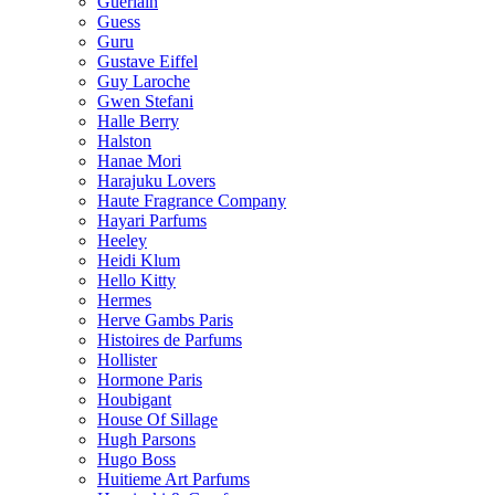
Guerlain
Guess
Guru
Gustave Eiffel
Guy Laroche
Gwen Stefani
Halle Berry
Halston
Hanae Mori
Harajuku Lovers
Haute Fragrance Company
Hayari Parfums
Heeley
Heidi Klum
Hello Kitty
Hermes
Herve Gambs Paris
Histoires de Parfums
Hollister
Hormone Paris
Houbigant
House Of Sillage
Hugh Parsons
Hugo Boss
Huitieme Art Parfums