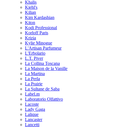
Khalis
Kiehl's
Kilian
Kim Kardashian
Kiton
Kodi Professional
Korloff Paris
Krizia
Kylie Minogue
L'Artisan Parfumeur
L'Erbolario
L.T. Piver
La Collina Toscana
La Maison de la Vanille
La Martina
La Perla
La Prairie
La Sultane de Saba
Label.m
Laboratorio Olfattivo
Lacoste
Lady Gaga
Lalique
Lancaster
Lancetti