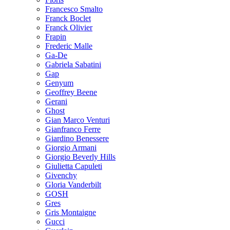
Francesco Smalto
Franck Boclet
Franck Olivier
Frapin
Frederic Malle
Ga-De
Gabriela Sabatini
Gap
Genyum
Geoffrey Beene
Gerani
Ghost
Gian Marco Venturi
Gianfranco Ferre
Giardino Benessere
Giorgio Armani
Giorgio Beverly Hills
Giulietta Capuleti
Givenchy
Gloria Vanderbilt
GOSH
Gres
Gris Montaigne
Gucci