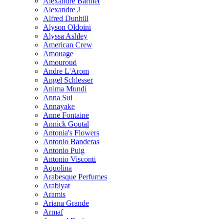
Alexandre Barthet
Alexandre J
Alfred Dunhill
Alyson Oldoini
Alyssa Ashley
American Crew
Amouage
Amouroud
Andre L'Arom
Angel Schlesser
Anima Mundi
Anna Sui
Annayake
Anne Fontaine
Annick Goutal
Antonia's Flowers
Antonio Banderas
Antonio Puig
Antonio Visconti
Aquolina
Arabesque Perfumes
Arabiyat
Aramis
Ariana Grande
Armaf