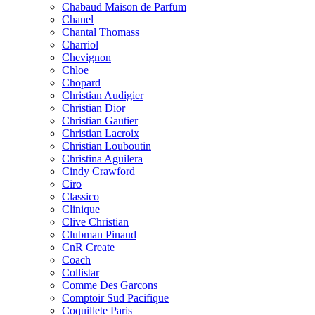
Chabaud Maison de Parfum
Chanel
Chantal Thomass
Charriol
Chevignon
Chloe
Chopard
Christian Audigier
Christian Dior
Christian Gautier
Christian Lacroix
Christian Louboutin
Christina Aguilera
Cindy Crawford
Ciro
Classico
Clinique
Clive Christian
Clubman Pinaud
CnR Create
Coach
Collistar
Comme Des Garcons
Comptoir Sud Pacifique
Coquillete Paris