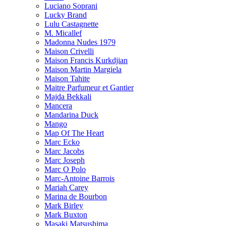
Luciano Soprani
Lucky Brand
Lulu Castagnette
M. Micallef
Madonna Nudes 1979
Maison Crivelli
Maison Francis Kurkdjian
Maison Martin Margiela
Maison Tahite
Maitre Parfumeur et Gantier
Majda Bekkali
Mancera
Mandarina Duck
Mango
Map Of The Heart
Marc Ecko
Marc Jacobs
Marc Joseph
Marc O Polo
Marc-Antoine Barrois
Mariah Carey
Marina de Bourbon
Mark Birley
Mark Buxton
Masaki Matsushima