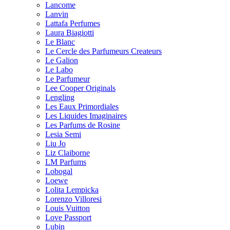
Lancome
Lanvin
Lattafa Perfumes
Laura Biagiotti
Le Blanc
Le Cercle des Parfumeurs Createurs
Le Galion
Le Labo
Le Parfumeur
Lee Cooper Originals
Lengling
Les Eaux Primordiales
Les Liquides Imaginaires
Les Parfums de Rosine
Lesia Semi
Liu Jo
Liz Claiborne
LM Parfums
Lobogal
Loewe
Lolita Lempicka
Lorenzo Villoresi
Louis Vuitton
Love Passport
Lubin