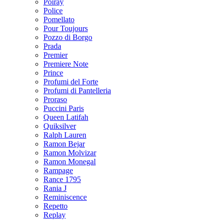
Poiray
Police
Pomellato
Pour Toujours
Pozzo di Borgo
Prada
Premier
Premiere Note
Prince
Profumi del Forte
Profumi di Pantelleria
Proraso
Puccini Paris
Queen Latifah
Quiksilver
Ralph Lauren
Ramon Bejar
Ramon Molvizar
Ramon Monegal
Rampage
Rance 1795
Rania J
Reminiscence
Repetto
Replay