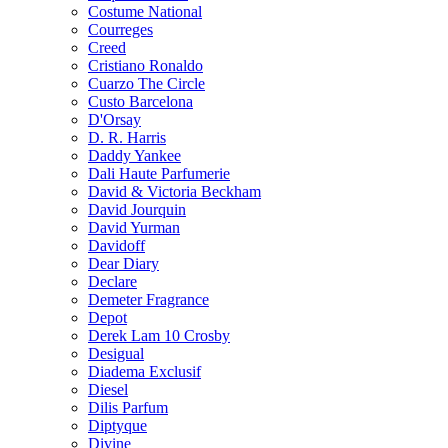
Costume National
Courreges
Creed
Cristiano Ronaldo
Cuarzo The Circle
Custo Barcelona
D'Orsay
D. R. Harris
Daddy Yankee
Dali Haute Parfumerie
David & Victoria Beckham
David Jourquin
David Yurman
Davidoff
Dear Diary
Declare
Demeter Fragrance
Depot
Derek Lam 10 Crosby
Desigual
Diadema Exclusif
Diesel
Dilis Parfum
Diptyque
Divine