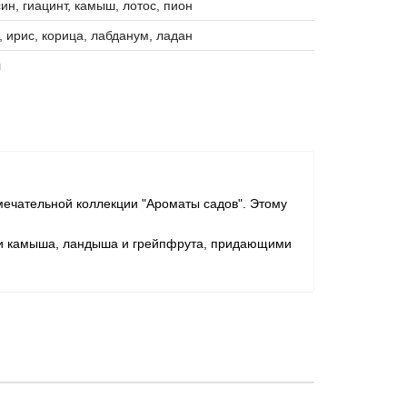
ин, гиацинт, камыш, лотос, пион
, ирис, корица, лабданум, ладан
л
мечательной коллекции "Ароматы садов". Этому
ми камыша, ландыша и грейпфрута, придающими