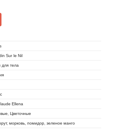
s
in Sur le Nil
 для тела
ия
с
laude Ellena
овые, Цветочные
рут, морковь, помидор, зеленое манго