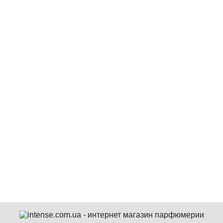
2 647 грн
Hermes Un Jardin Sur La Lagune туалетная вода 100 мл
2 998 грн