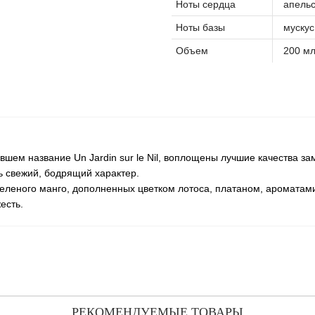
Ноты сердца
апельс
Ноты базы
мускус
Объем
200 м
шем название Un Jardin sur le Nil, воплощены лучшие качества за
ь свежий, бодрящий характер.
еленого манго, дополненных цветком лотоса, платаном, аромата
есть.
РЕКОМЕНДУЕМЫЕ ТОВАРЫ