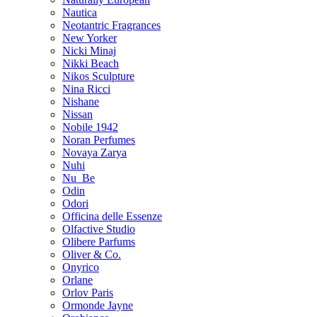
Nautica
Neotantric Fragrances
New Yorker
Nicki Minaj
Nikki Beach
Nikos Sculpture
Nina Ricci
Nishane
Nissan
Nobile 1942
Noran Perfumes
Novaya Zarya
Nuhi
Nu_Be
Odin
Odori
Officina delle Essenze
Olfactive Studio
Olibere Parfums
Oliver & Co.
Onyrico
Orlane
Orlov Paris
Ormonde Jayne