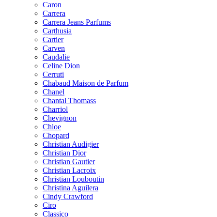
Caron
Carrera
Carrera Jeans Parfums
Carthusia
Cartier
Carven
Caudalie
Celine Dion
Cerruti
Chabaud Maison de Parfum
Chanel
Chantal Thomass
Charriol
Chevignon
Chloe
Chopard
Christian Audigier
Christian Dior
Christian Gautier
Christian Lacroix
Christian Louboutin
Christina Aguilera
Cindy Crawford
Ciro
Classico