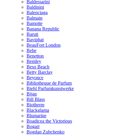
Baldessarini
Baldinini
Balenciaga
Balmain
Bamotte
Banana Republic
Baruti
Baviphat
BeauFort London
Bebe
Benetton
Bentley
Beso Beach
Betty Barclay
Beyonce
Bibliotheque de Parfum
Biehl Parfumkunstwerke
Bijan
Bill Blass
Biotherm
Blackglama
Blumarine
Boadicea the Victorious
Bogart
Bogdan Zubchenko