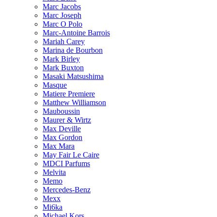
Marc Jacobs
Marc Joseph
Marc O Polo
Marc-Antoine Barrois
Mariah Carey
Marina de Bourbon
Mark Birley
Mark Buxton
Masaki Matsushima
Masque
Matiere Premiere
Matthew Williamson
Mauboussin
Maurer & Wirtz
Max Deville
Max Gordon
Max Mara
May Fair Le Caire
MDCI Parfums
Melvita
Memo
Mercedes-Benz
Mexx
Mi6ka
Michael Kors