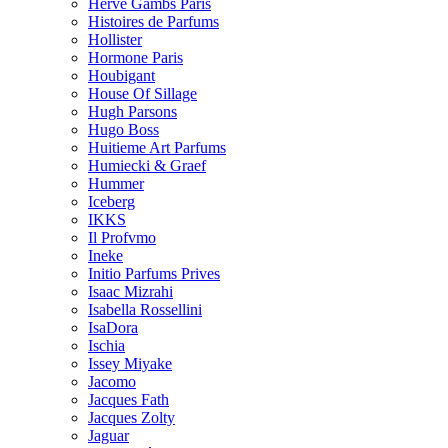
Herve Gambs Paris
Histoires de Parfums
Hollister
Hormone Paris
Houbigant
House Of Sillage
Hugh Parsons
Hugo Boss
Huitieme Art Parfums
Humiecki & Graef
Hummer
Iceberg
IKKS
Il Profvmo
Ineke
Initio Parfums Prives
Isaac Mizrahi
Isabella Rossellini
IsaDora
Ischia
Issey Miyake
Jacomo
Jacques Fath
Jacques Zolty
Jaguar