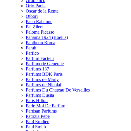
Orobianco
Orto Parisi
Oscar de la Renta
Otoori
Paco Rabanne
Pal Zileri
Paloma Picasso
Panama 1924 (Boellis)
Pantheon Roma
Parah
Parfico
Parfum Facteur
Parfumerie Generale
Parfums 137
Parfums BDK Paris
Parfums de Marly
Parfums de Nicolai
Parfums Du Chateau De Versailles
Parfums Dusita
Paris Hilton
Parle Moi De Parfum
Partisan Parfums
Patrizia Pepe
Paul Emilien
Paul Smith