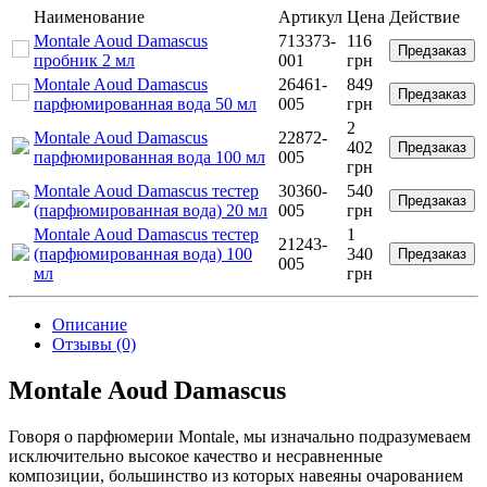
Наименование
Артикул
Цена
Действие
Montale Aoud Damascus
713373-
116
Предзаказ
пробник 2 мл
001
грн
Montale Aoud Damascus
26461-
849
Предзаказ
парфюмированная вода 50 мл
005
грн
2
Montale Aoud Damascus
22872-
402
Предзаказ
парфюмированная вода 100 мл
005
грн
Montale Aoud Damascus тестер
30360-
540
Предзаказ
(парфюмированная вода) 20 мл
005
грн
Montale Aoud Damascus тестер
1
21243-
(парфюмированная вода) 100
340
Предзаказ
005
мл
грн
Описание
Отзывы (0)
Montale Aoud Damascus
Говоря о парфюмерии Montale, мы изначально подразумеваем
исключительно высокое качество и несравненные
композиции, большинство из которых навеяны очарованием