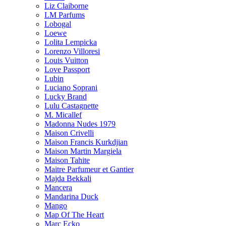
Liz Claiborne
LM Parfums
Lobogal
Loewe
Lolita Lempicka
Lorenzo Villoresi
Louis Vuitton
Love Passport
Lubin
Luciano Soprani
Lucky Brand
Lulu Castagnette
M. Micallef
Madonna Nudes 1979
Maison Crivelli
Maison Francis Kurkdjian
Maison Martin Margiela
Maison Tahite
Maitre Parfumeur et Gantier
Majda Bekkali
Mancera
Mandarina Duck
Mango
Map Of The Heart
Marc Ecko