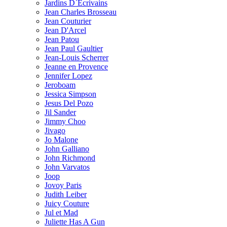
Jardins D`Ecrivains
Jean Charles Brosseau
Jean Couturier
Jean D'Arcel
Jean Patou
Jean Paul Gaultier
Jean-Louis Scherrer
Jeanne en Provence
Jennifer Lopez
Jeroboam
Jessica Simpson
Jesus Del Pozo
Jil Sander
Jimmy Choo
Jivago
Jo Malone
John Galliano
John Richmond
John Varvatos
Joop
Jovoy Paris
Judith Leiber
Juicy Couture
Jul et Mad
Juliette Has A Gun