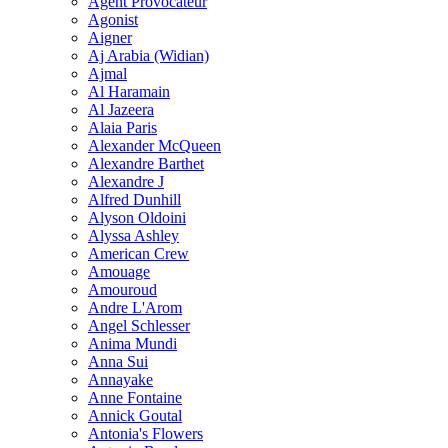
Agent Provocateur
Agonist
Aigner
Aj Arabia (Widian)
Ajmal
Al Haramain
Al Jazeera
Alaia Paris
Alexander McQueen
Alexandre Barthet
Alexandre J
Alfred Dunhill
Alyson Oldoini
Alyssa Ashley
American Crew
Amouage
Amouroud
Andre L'Arom
Angel Schlesser
Anima Mundi
Anna Sui
Annayake
Anne Fontaine
Annick Goutal
Antonia's Flowers