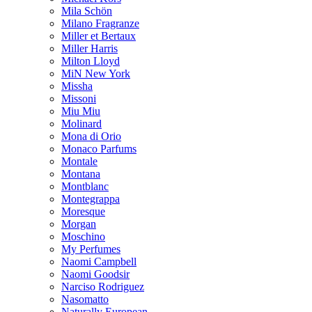
Mila Schön
Milano Fragranze
Miller et Bertaux
Miller Harris
Milton Lloyd
MiN New York
Missha
Missoni
Miu Miu
Molinard
Mona di Orio
Monaco Parfums
Montale
Montana
Montblanc
Montegrappa
Moresque
Morgan
Moschino
My Perfumes
Naomi Campbell
Naomi Goodsir
Narciso Rodriguez
Nasomatto
Naturally European