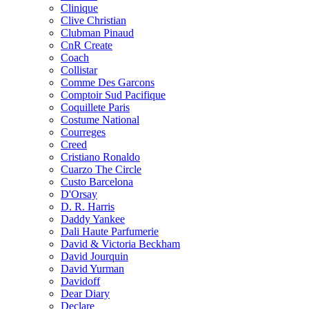
Clinique
Clive Christian
Clubman Pinaud
CnR Create
Coach
Collistar
Comme Des Garcons
Comptoir Sud Pacifique
Coquillete Paris
Costume National
Courreges
Creed
Cristiano Ronaldo
Cuarzo The Circle
Custo Barcelona
D'Orsay
D. R. Harris
Daddy Yankee
Dali Haute Parfumerie
David & Victoria Beckham
David Jourquin
David Yurman
Davidoff
Dear Diary
Declare