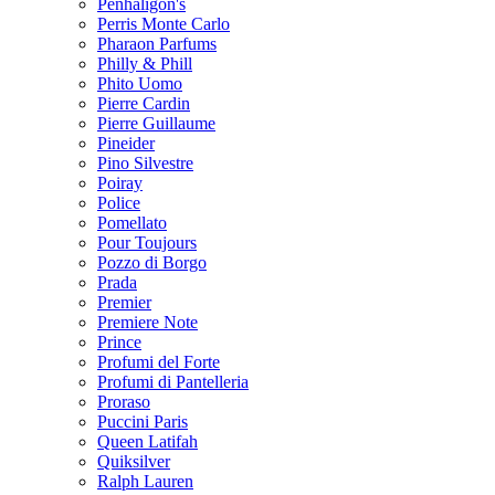
Penhaligon's
Perris Monte Carlo
Pharaon Parfums
Philly & Phill
Phito Uomo
Pierre Cardin
Pierre Guillaume
Pineider
Pino Silvestre
Poiray
Police
Pomellato
Pour Toujours
Pozzo di Borgo
Prada
Premier
Premiere Note
Prince
Profumi del Forte
Profumi di Pantelleria
Proraso
Puccini Paris
Queen Latifah
Quiksilver
Ralph Lauren