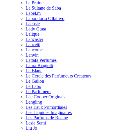
La Prairie
La Sultane de Saba
Label.m
Laboratorio Olfattivo
Lacoste
Lady Gaga
Lalique
Lancaster
Lancetti
Lancome
Lanvin
Lattafa Perfumes
Laura Biagiotti
Le Blanc
Le Cercle des Parfumeurs Createurs
Le Galion
Le Labo
Le Parfumeur
Lee Cooper Originals
Lengling
Les Eaux Primordiales
Les Liquides Imaginaires
Les Parfums de Rosine
Lesia Semi
Liu Jo