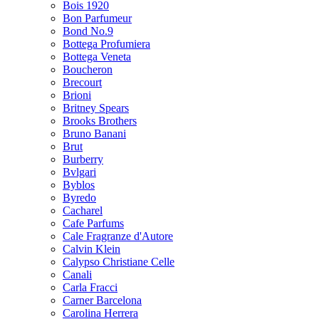
Bois 1920
Bon Parfumeur
Bond No.9
Bottega Profumiera
Bottega Veneta
Boucheron
Brecourt
Brioni
Britney Spears
Brooks Brothers
Bruno Banani
Brut
Burberry
Bvlgari
Byblos
Byredo
Cacharel
Cafe Parfums
Cale Fragranze d'Autore
Calvin Klein
Calypso Christiane Celle
Canali
Carla Fracci
Carner Barcelona
Carolina Herrera