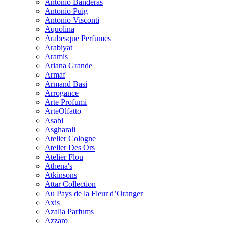
Antonio Banderas
Antonio Puig
Antonio Visconti
Aquolina
Arabesque Perfumes
Arabiyat
Aramis
Ariana Grande
Armaf
Armand Basi
Arrogance
Arte Profumi
ArteOlfatto
Asabi
Asgharali
Atelier Cologne
Atelier Des Ors
Atelier Flou
Athena's
Atkinsons
Attar Collection
Au Pays de la Fleur d’Oranger
Axis
Azalia Parfums
Azzaro