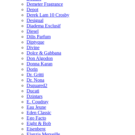
Demeter Fragrance
Depot
Derek Lam 10 Crosby
Desigual
Diadema Exclusif
Diesel
Dilis Parfum
Diptyque
Divine
Dolce & Gabbana
Don Algodon
Donna Karan
Dorin
Dr. Gritti
Dr. Nona
Dsquared2
Ducati
Dzintars
E. Coudray
Eau Jeune
Eden Classic
Ego Facto
Eight & Bob
Eisenberg
Elanzia Merveille