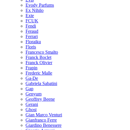
Evody Parfums
Ex Nihilo
Exte
FCUK
Fendi
Feraud
Ferrari
Floraiku
Floris
Francesco Smalto
Franck Boclet
Franck Olivier
Frapin
Frederic Malle
Ga-De
Gabriela Sabatini
Gap
Genyum
Geoffrey Beene
Gerani
Ghost
Gian Marco Venturi
Gianfranco Ferre
Giardino Benessere