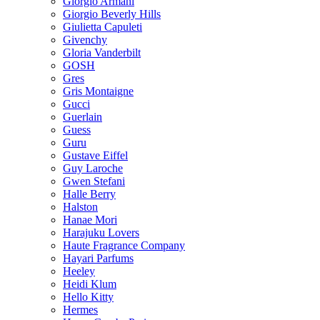
Giorgio Armani
Giorgio Beverly Hills
Giulietta Capuleti
Givenchy
Gloria Vanderbilt
GOSH
Gres
Gris Montaigne
Gucci
Guerlain
Guess
Guru
Gustave Eiffel
Guy Laroche
Gwen Stefani
Halle Berry
Halston
Hanae Mori
Harajuku Lovers
Haute Fragrance Company
Hayari Parfums
Heeley
Heidi Klum
Hello Kitty
Hermes