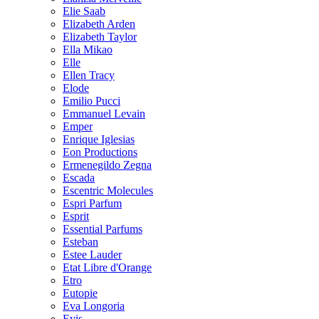
Elie Saab
Elizabeth Arden
Elizabeth Taylor
Ella Mikao
Elle
Ellen Tracy
Elode
Emilio Pucci
Emmanuel Levain
Emper
Enrique Iglesias
Eon Productions
Ermenegildo Zegna
Escada
Escentric Molecules
Espri Parfum
Esprit
Essential Parfums
Esteban
Estee Lauder
Etat Libre d'Orange
Etro
Eutopie
Eva Longoria
Evis