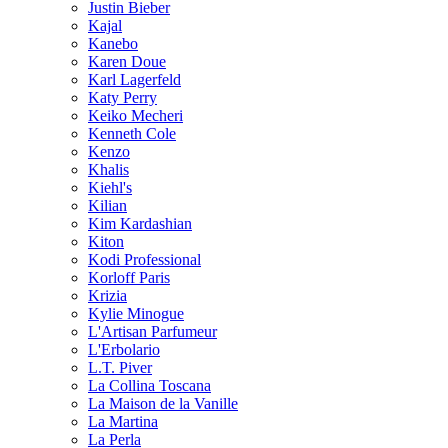
Justin Bieber
Kajal
Kanebo
Karen Doue
Karl Lagerfeld
Katy Perry
Keiko Mecheri
Kenneth Cole
Kenzo
Khalis
Kiehl's
Kilian
Kim Kardashian
Kiton
Kodi Professional
Korloff Paris
Krizia
Kylie Minogue
L'Artisan Parfumeur
L'Erbolario
L.T. Piver
La Collina Toscana
La Maison de la Vanille
La Martina
La Perla