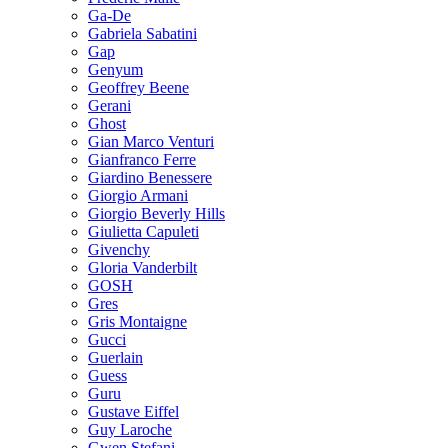
Ga-De
Gabriela Sabatini
Gap
Genyum
Geoffrey Beene
Gerani
Ghost
Gian Marco Venturi
Gianfranco Ferre
Giardino Benessere
Giorgio Armani
Giorgio Beverly Hills
Giulietta Capuleti
Givenchy
Gloria Vanderbilt
GOSH
Gres
Gris Montaigne
Gucci
Guerlain
Guess
Guru
Gustave Eiffel
Guy Laroche
Gwen Stefani