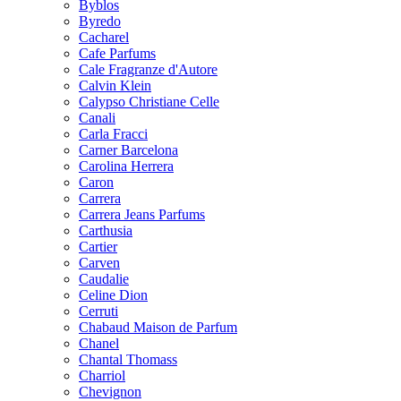
Byblos
Byredo
Cacharel
Cafe Parfums
Cale Fragranze d'Autore
Calvin Klein
Calypso Christiane Celle
Canali
Carla Fracci
Carner Barcelona
Carolina Herrera
Caron
Carrera
Carrera Jeans Parfums
Carthusia
Cartier
Carven
Caudalie
Celine Dion
Cerruti
Chabaud Maison de Parfum
Chanel
Chantal Thomass
Charriol
Chevignon