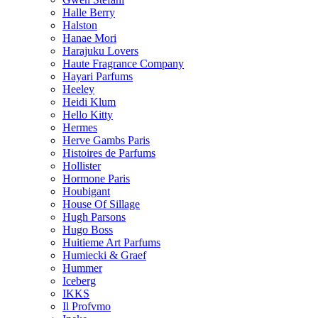
Halle Berry
Halston
Hanae Mori
Harajuku Lovers
Haute Fragrance Company
Hayari Parfums
Heeley
Heidi Klum
Hello Kitty
Hermes
Herve Gambs Paris
Histoires de Parfums
Hollister
Hormone Paris
Houbigant
House Of Sillage
Hugh Parsons
Hugo Boss
Huitieme Art Parfums
Humiecki & Graef
Hummer
Iceberg
IKKS
Il Profvmo