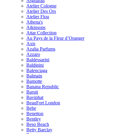
Asgharali
Atelier Cologne
Atelier Des Ors
Atelier Flou
Athena's
Atkinsons
Attar Collection
Au Pays de la Fleur d’Oranger
Axis
Azalia Parfums
Azzaro
Baldessarini
Baldinini
Balenciaga
Balmain
Bamotte
Banana Republic
Baruti
Baviphat
BeauFort London
Bebe
Benetton
Bentley
Beso Beach
Betty Barclay