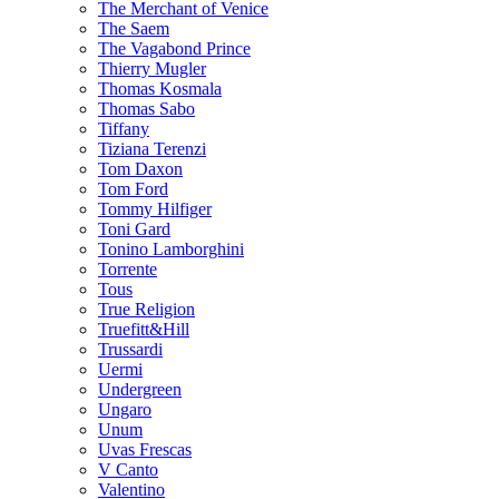
The Merchant of Venice
The Saem
The Vagabond Prince
Thierry Mugler
Thomas Kosmala
Thomas Sabo
Tiffany
Tiziana Terenzi
Tom Daxon
Tom Ford
Tommy Hilfiger
Toni Gard
Tonino Lamborghini
Torrente
Tous
True Religion
Truefitt&Hill
Trussardi
Uermi
Undergreen
Ungaro
Unum
Uvas Frescas
V Canto
Valentino