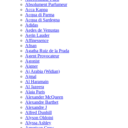
Absolument Parfumeur
Acca Kappa
Acqua di Parma
Acqua di Sardegna
Adidas
Aedes de Venustas
Aerin Lauder
Affinessence
Afnan
Agatha Ruiz de la Prada
Agent Provocateur
Agonist
Aigner
Aj Arabia (Widian)
Ajmal
Al Haramain
Al Jazeera
Alaia Paris
Alexander McQueen
Alexandre Barthet
Alexandre J
Alfred Dunhill
Alyson Oldoini
Alyssa Ashley
American Crew