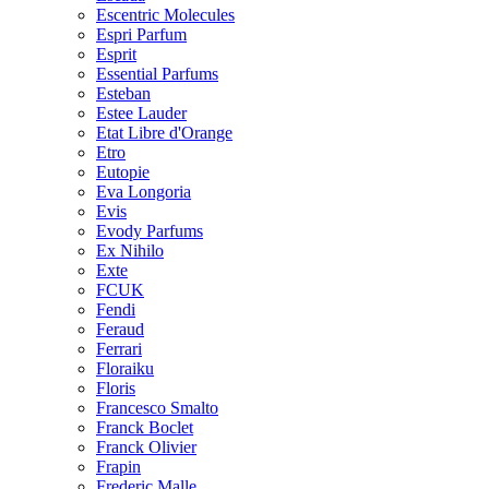
Escentric Molecules
Espri Parfum
Esprit
Essential Parfums
Esteban
Estee Lauder
Etat Libre d'Orange
Etro
Eutopie
Eva Longoria
Evis
Evody Parfums
Ex Nihilo
Exte
FCUK
Fendi
Feraud
Ferrari
Floraiku
Floris
Francesco Smalto
Franck Boclet
Franck Olivier
Frapin
Frederic Malle