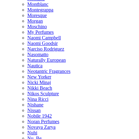
Montblanc
Montegrappa
Moresque
Morgan
Moschino
My Perfumes
Naomi Campbell
Naomi Goodsir
Narciso Rodriguez
Nasomatto
Naturally European
Nautica
Neotantric Fragrances
New Yorker
Nicki Minaj
Nikki Beach
Nikos Sculpture
Nina Ricci
Nishane
Nissan
Nobile 1942
Noran Perfumes
Novaya Zarya
Nuhi
Nu_Be