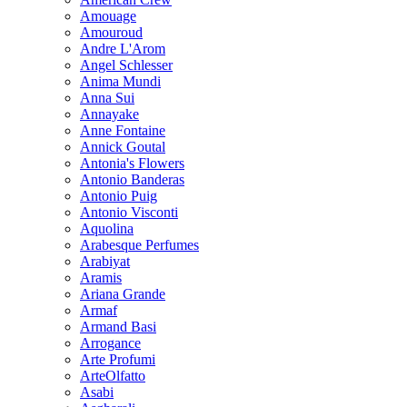
Amouage
Amouroud
Andre L'Arom
Angel Schlesser
Anima Mundi
Anna Sui
Annayake
Anne Fontaine
Annick Goutal
Antonia's Flowers
Antonio Banderas
Antonio Puig
Antonio Visconti
Aquolina
Arabesque Perfumes
Arabiyat
Aramis
Ariana Grande
Armaf
Armand Basi
Arrogance
Arte Profumi
ArteOlfatto
Asabi