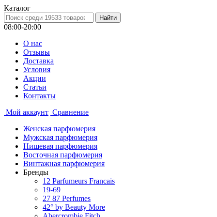
Каталог
08:00-20:00
О нас
Отзывы
Доставка
Условия
Aкции
Статьи
Контакты
Мой аккаунт
Сравнение
Женская парфюмерия
Мужская парфюмерия
Нишевая парфюмерия
Восточная парфюмерия
Винтажная парфюмерия
Бренды
12 Parfumeurs Francais
19-69
27 87 Perfumes
42° by Beauty More
Abercrombie Fitch