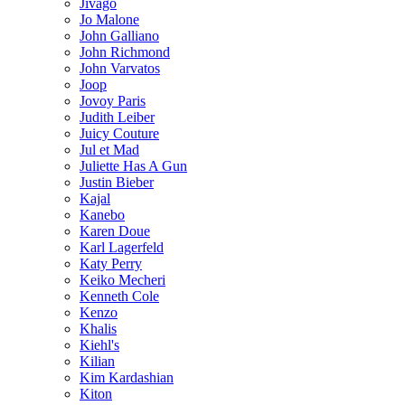
Jivago
Jo Malone
John Galliano
John Richmond
John Varvatos
Joop
Jovoy Paris
Judith Leiber
Juicy Couture
Jul et Mad
Juliette Has A Gun
Justin Bieber
Kajal
Kanebo
Karen Doue
Karl Lagerfeld
Katy Perry
Keiko Mecheri
Kenneth Cole
Kenzo
Khalis
Kiehl's
Kilian
Kim Kardashian
Kiton