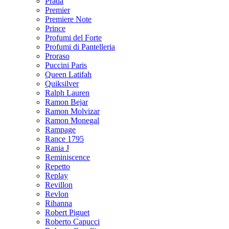
Prada
Premier
Premiere Note
Prince
Profumi del Forte
Profumi di Pantelleria
Proraso
Puccini Paris
Queen Latifah
Quiksilver
Ralph Lauren
Ramon Bejar
Ramon Molvizar
Ramon Monegal
Rampage
Rance 1795
Rania J
Reminiscence
Repetto
Replay
Revillon
Revlon
Rihanna
Robert Piguet
Roberto Capucci