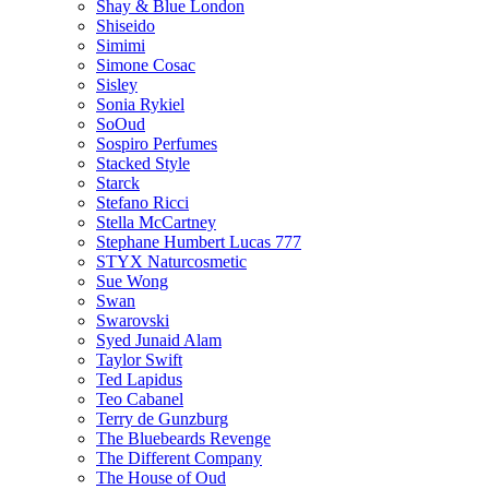
Shay & Blue London
Shiseido
Simimi
Simone Cosac
Sisley
Sonia Rykiel
SoOud
Sospiro Perfumes
Stacked Style
Starck
Stefano Ricci
Stella McCartney
Stephane Humbert Lucas 777
STYX Naturсosmetic
Sue Wong
Swan
Swarovski
Syed Junaid Alam
Taylor Swift
Ted Lapidus
Teo Cabanel
Terry de Gunzburg
The Bluebeards Revenge
The Different Company
The House of Oud