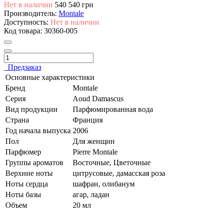
Нет в наличии
540
540 грн
Производитель:
Montale
Доступность:
Нет в наличии
Код товара:
30360-005
Предзаказ
Основные характеристики
Бренд
Montale
Серия
Aoud Damascus
Вид продукции
Парфюмированная вода
Страна
Франция
Год начала выпуска
2006
Пол
Для женщин
Парфюмер
Pierre Montale
Группы ароматов
Восточные, Цветочные
Верхние ноты
цитрусовые, дамасская роза
Ноты сердца
шафран, олибанум
Ноты базы
агар, ладан
Объем
20 мл