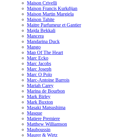
Maison Crivelli
Maison Francis Kurkdjian
Maison Martin Margiela
Maison Tahite
Maitre Parfumeur et Gantier
Majda Bekkali
Mancera
Mandarina Duck
Mango
Map Of The Heart
Marc Ecko
Marc Jacobs
Marc Joseph
Marc O Polo
Marc-Antoine Barrois
Mariah Carey
Marina de Bourbon
Mark Birley
Mark Buxton
Masaki Matsushima
Masque
Matiere Premiere
Matthew Williamson
Mauboussin
Maurer & Wirtz