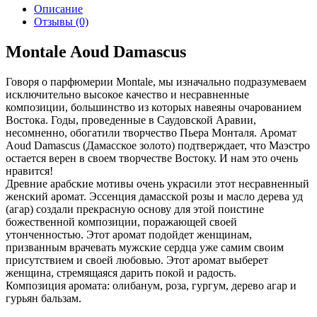
Описание
Отзывы (0)
Montale Aoud Damascus
Говоря о парфюмерии Montale, мы изначально подразумеваем
исключительно высокое качество и несравненные
композиции, большинство из которых навеяны очарованием
Востока. Годы, проведенные в Саудовской Аравии,
несомненно, обогатили творчество Пьера Монталя. Аромат
Aoud Damascus (Дамасское золото) подтверждает, что Маэстро
остается верен в своем творчестве Востоку. И нам это очень
нравится!
Древние арабские мотивы очень украсили этот несравненный
женский аромат. Эссенция дамасской розы и масло дерева уд
(агар) создали прекрасную основу для этой поистине
божественной композиции, поражающей своей
утонченностью. Этот аромат подойдет женщинам,
призванным врачевать мужские сердца уже самим своим
присутствием и своей любовью. Этот аромат выберет
женщина, стремящаяся дарить покой и радость.
Композиция аромата: олибанум, роза, гургум, дерево агар и
гурьян бальзам.