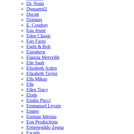
Dr. Nona
Dsquared2
Ducati
Dzintars
E. Coudray
Eau Jeune
Eden Classic
Ego Facto
Eight & Bob
Eisenberg
Elanzia Merveille
Elie Saab
Elizabeth Arden
Elizabeth Taylor
Ella Mikao
Elle
Ellen Tracy
Elode
Emilio Pucci
Emmanuel Levain
Emper
Enrique Iglesias
Eon Productions
Ermenegildo Zegna
Escada