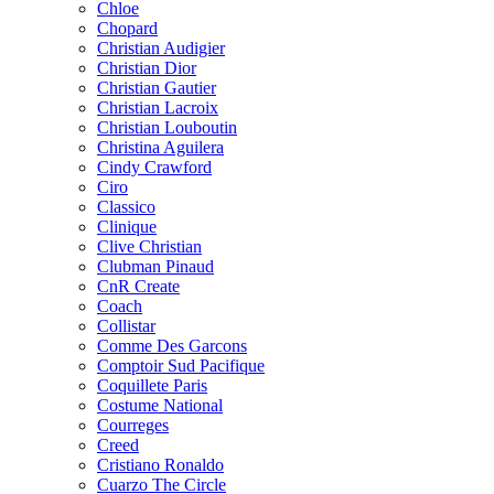
Chloe
Chopard
Christian Audigier
Christian Dior
Christian Gautier
Christian Lacroix
Christian Louboutin
Christina Aguilera
Cindy Crawford
Ciro
Classico
Clinique
Clive Christian
Clubman Pinaud
CnR Create
Coach
Collistar
Comme Des Garcons
Comptoir Sud Pacifique
Coquillete Paris
Costume National
Courreges
Creed
Cristiano Ronaldo
Cuarzo The Circle