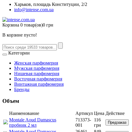
Харьков, площадь Конституции, 2/2
info@intense.com.ua
Корзина
0 товар(ов)
0 грн
В корзине пусто!
Категории
Женская парфюмерия
Мужская парфюмерия
Нишевая парфюмерия
Восточная парфюмерия
Винтажная парфюмерия
Бренды
Объем
Наименование
Артикул
Цена
Действие
Montale Aoud Damascus
713373-
116
Предзаказ
пробник 2 мл
001
грн
Montale Aoud Damascus
26461-
849