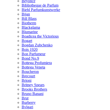
Beyonce
Bibliotheque de Parfum
Biehl Parfumkunstwerke
Bijan
Bill Blass
Biotherm
Blackglama
Blumarine
Boadicea the Victorious
Bogart
Bogdan Zubchenko
Bois 1920
Bon Parfumeur
Bond No.9
Bottega Profumiera
Bottega Veneta
Boucheron
Brecourt
Brioni
Britney Spears
Brooks Brothers
Bruno Banani
Brut
Burberry
Bvlgari