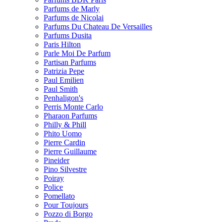
Parfums de Marly
Parfums de Nicolai
Parfums Du Chateau De Versailles
Parfums Dusita
Paris Hilton
Parle Moi De Parfum
Partisan Parfums
Patrizia Pepe
Paul Emilien
Paul Smith
Penhaligon's
Perris Monte Carlo
Pharaon Parfums
Philly & Phill
Phito Uomo
Pierre Cardin
Pierre Guillaume
Pineider
Pino Silvestre
Poiray
Police
Pomellato
Pour Toujours
Pozzo di Borgo