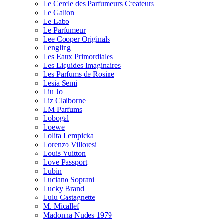
Le Cercle des Parfumeurs Createurs
Le Galion
Le Labo
Le Parfumeur
Lee Cooper Originals
Lengling
Les Eaux Primordiales
Les Liquides Imaginaires
Les Parfums de Rosine
Lesia Semi
Liu Jo
Liz Claiborne
LM Parfums
Lobogal
Loewe
Lolita Lempicka
Lorenzo Villoresi
Louis Vuitton
Love Passport
Lubin
Luciano Soprani
Lucky Brand
Lulu Castagnette
M. Micallef
Madonna Nudes 1979