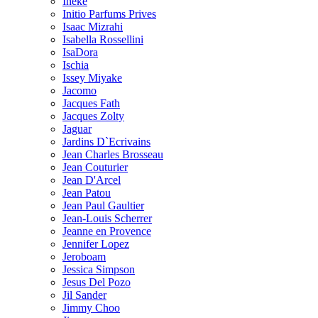
Ineke
Initio Parfums Prives
Isaac Mizrahi
Isabella Rossellini
IsaDora
Ischia
Issey Miyake
Jacomo
Jacques Fath
Jacques Zolty
Jaguar
Jardins D`Ecrivains
Jean Charles Brosseau
Jean Couturier
Jean D'Arcel
Jean Patou
Jean Paul Gaultier
Jean-Louis Scherrer
Jeanne en Provence
Jennifer Lopez
Jeroboam
Jessica Simpson
Jesus Del Pozo
Jil Sander
Jimmy Choo