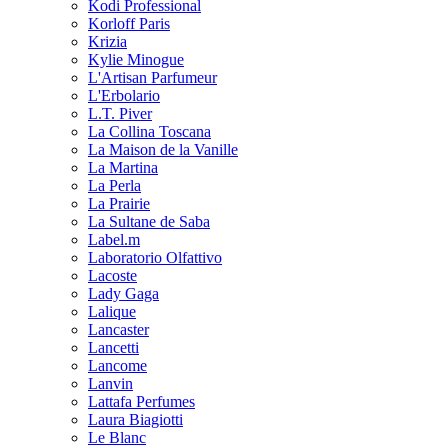
Kodi Professional
Korloff Paris
Krizia
Kylie Minogue
L'Artisan Parfumeur
L'Erbolario
L.T. Piver
La Collina Toscana
La Maison de la Vanille
La Martina
La Perla
La Prairie
La Sultane de Saba
Label.m
Laboratorio Olfattivo
Lacoste
Lady Gaga
Lalique
Lancaster
Lancetti
Lancome
Lanvin
Lattafa Perfumes
Laura Biagiotti
Le Blanc