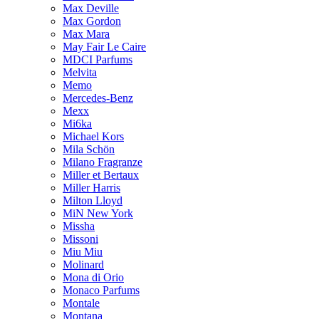
Max Deville
Max Gordon
Max Mara
May Fair Le Caire
MDCI Parfums
Melvita
Memo
Mercedes-Benz
Mexx
Mi6ka
Michael Kors
Mila Schön
Milano Fragranze
Miller et Bertaux
Miller Harris
Milton Lloyd
MiN New York
Missha
Missoni
Miu Miu
Molinard
Mona di Orio
Monaco Parfums
Montale
Montana