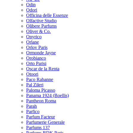
Odin
Odori
Officina delle Essenze
Olfactive Studio
Olibere Parfums
Oliver & Co.
Onyrico
Orlane
Orlov Paris
Ormonde Jayne
Orobianco
Orto Parisi
Oscar de la Renta
Otoori
Paco Rabanne
Pal Zileri
Paloma Picasso
Panama 1924 (Boellis)
Pantheon Roma
Parah
Parfico
Parfum Facteur
Parfumerie Generale
Parfums 137
Parfums BDK Paris