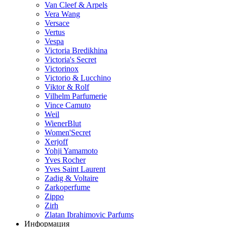
Van Cleef & Arpels
Vera Wang
Versace
Vertus
Vespa
Victoria Bredikhina
Victoria's Secret
Victorinox
Victorio & Lucchino
Viktor & Rolf
Vilhelm Parfumerie
Vince Camuto
Weil
WienerBlut
Women'Secret
Xerjoff
Yohji Yamamoto
Yves Rocher
Yves Saint Laurent
Zadig & Voltaire
Zarkoperfume
Zippo
Zirh
Zlatan Ibrahimovic Parfums
Информация