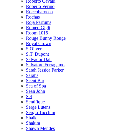
Roberto Cavalli
Roberto Verino
Roccobarocco
Rochas
Roja Parfums
Romeo Gigli
Room 1015
Rouge Bunny Rouge
Royal Crown
S.Oliver
S.T. Dupont
Salvador Dali
Salvatore Ferragamo
Sarah Jessica Parker
Sarahs
Scent Bar
Sea of Spa
Sean John
Sel
Sentifique
Serge Lutens
Sergio Tacchini
Shaik
Shakira
Shawn Mendes