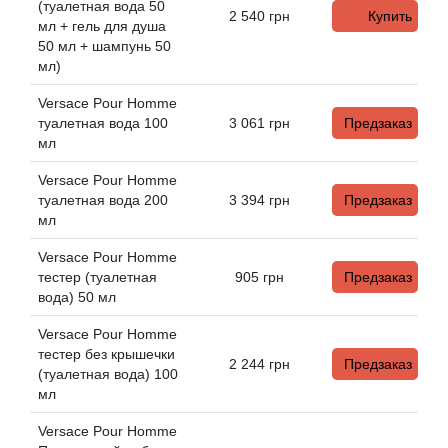
Alexandre Barthet
(туалетная вода 50
2 540
грн
Купить
мл + гель для душа
50 мл + шампунь 50
Alexandre J
мл)
Alfred Dunhill
Versace Pour Homme
туалетная вода 100
3 061
грн
Предзаказ
мл
Alyson Oldoini
Versace Pour Homme
Alyssa Ashley
туалетная вода 200
3 394
грн
Предзаказ
мл
American Crew
Versace Pour Homme
тестер (туалетная
905
грн
Предзаказ
вода) 50 мл
Amouage
Versace Pour Homme
Amouroud
тестер без крышечки
2 244
грн
Предзаказ
(туалетная вода) 100
мл
Andre L'Arom
Versace Pour Homme