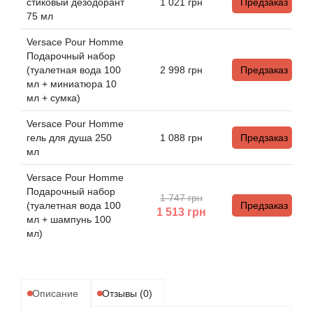
стиковый дезодорант
1 021
грн
Предзаказ
Attar Collection
75 мл
Au Pays de la Fleur d’Oranger
Versace Pour Homme
Подарочный набор
(туалетная вода 100
2 998
грн
Предзаказ
Axis
мл + миниатюра 10
мл + сумка)
Azalia Parfums
Versace Pour Homme
гель для душа 250
1 088
грн
Предзаказ
Azzaro
мл
Versace Pour Homme
Baldessarini
Подарочный набор
1 747 грн
(туалетная вода 100
Предзаказ
1 513
грн
Baldinini
мл + шампунь 100
мл)
Balenciaga
Balmain
Описание
Отзывы (0)