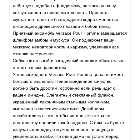
Betty Barclay
действует подобно афродизиаку, раскрывая вашу
сексуальность и привлекательность. Пряность
Beyonce
мускатного ореха и благородного кедра сменяется
интонацией древесного платана и бобов тонка.
Приятный ансамбль Versace Pour Homme завершается
Bibliotheque de Parfum
шлейфом амбры и мускуса. Он подчеркнет вашу
мужскую неповторимость и харизму, улавливая все
Biehl Parfumkunstwerke
оттенки настроения.
Соблазнительный и загадочный парфюм обязательно
Bijan
станет вашим фаворитом.
У превосходного Versace Pour Homme цена не имеет
Bill Blass
большого значения. Непревзойденное качество
должно быть дорогим, особенно если речь идет о
вашем имидже. Элегантный стеклянный флакон,
Biotherm
украшенный лаконичным стальным колпачком,
выполнен в классическом стиле. Дизайнеры
Blackglama
позаботились о том, чтобы истинные эстеты по
достоинству оценили такой подарок. С ним вы будете
Blumarine
излучать природную мужественность, и ощущать
уверенность в себе. Ни одна дама не устоит перед