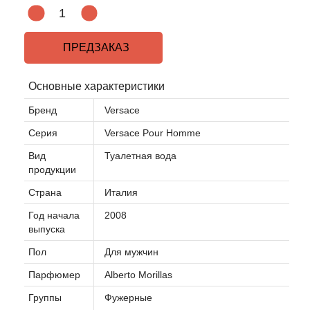
Acqua di Parma
ПРЕДЗАКАЗ
Acqua di Sardegna
Основные характеристики
Adidas
Бренд
Versace
Серия
Versace Pour Homme
Aedes de Venustas
Вид
Туалетная вода
Aerin Lauder
продукции
Страна
Италия
Affinessence
Год начала
2008
выпуска
Afnan
Пол
Для мужчин
Agatha Ruiz de la Prada
Парфюмер
Alberto Morillas
Группы
Фужерные
Agent Provocateur