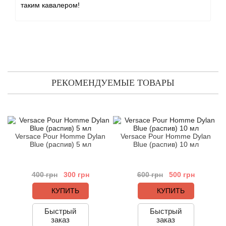
таким кавалером!
Boadicea the Victorious
Bogart
Bogdan Zubchenko
Bois 1920
РЕКОМЕНДУЕМЫЕ ТОВАРЫ
Bon Parfumeur
Bond No.9
Versace Pour Homme Dylan
Versace Pour Homme Dylan
V
Blue (распив) 5 мл
Blue (распив) 10 мл
Bottega Profumiera
400 грн
300 грн
600 грн
500 грн
Bottega Veneta
КУПИТЬ
КУПИТЬ
Boucheron
Быстрый
Быстрый
заказ
заказ