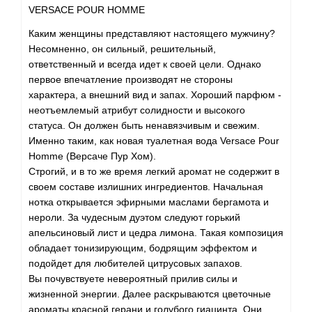
Bamotte
VERSACE POUR HOMME
Каким женщины представляют настоящего мужчину?
Banana Republic
Несомненно, он сильный, решительный,
ответственный и всегда идет к своей цели. Однако
Baruti
первое впечатление производят не стороны
характера, а внешний вид и запах. Хороший парфюм -
Baviphat
неотъемлемый атрибут солидности и высокого
статуса. Он должен быть ненавязчивым и свежим.
Именно таким, как новая туалетная вода Versace Pour
BeauFort London
Homme (Версаче Пур Хом).
Строгий, и в то же время легкий аромат не содержит в
Bebe
своем составе излишних ингредиентов. Начальная
нотка открывается эфирными маслами бергамота и
Benetton
нероли. За чудесным дуэтом следуют горький
апельсиновый лист и цедра лимона. Такая композиция
обладает тонизирующим, бодрящим эффектом и
Bentley
подойдет для любителей цитрусовых запахов.
Вы почувствуете невероятный прилив силы и
Beso Beach
жизненной энергии. Далее раскрываются цветочные
ароматы красной герани и голубого гиацинта. Они