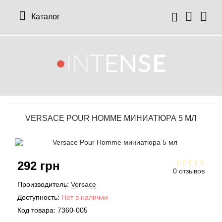
Каталог
12 Parfumeurs Francais
О нас
Мой аккаунт
19-69
Отзывы
История заказов
VERSACE POUR HOMME МИНИАТЮРА 5 МЛ
27 87 Perfumes
Доставка
Рассылка новостей
42° by Beauty More
Условия
292 грн
Abercrombie Fitch
Aкции
0 отзывов
Производитель:
Versace
Absolument Parfumeur
Контакты
Доступность:
Нет в наличии
Код товара:
7360-005
Acca Kappa
Статьи