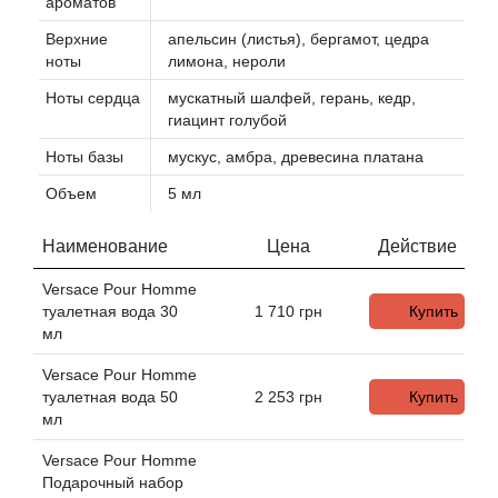
ароматов
Верхние
апельсин (листья), бергамот, цедра
Agonist
ноты
лимона, нероли
Ноты сердца
мускатный шалфей, герань, кедр,
Aigner
гиацинт голубой
Ноты базы
мускус, амбра, древесина платана
Aj Arabia (Widian)
Объем
5 мл
Ajmal
Наименование
Цена
Действие
Al Haramain
Versace Pour Homme
туалетная вода 30
1 710
грн
Купить
Al Jazeera
мл
Versace Pour Homme
Alaia Paris
туалетная вода 50
2 253
грн
Купить
мл
Alexander McQueen
Versace Pour Homme
Подарочный набор