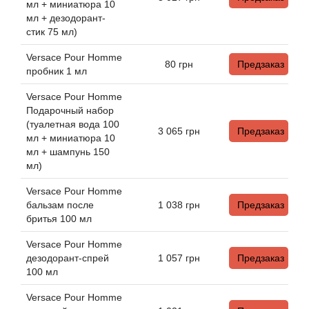
Arte Profumi
мл + миниатюра 10
мл + дезодорант-
стик 75 мл)
ArteOlfatto
Versace Pour Homme
80
грн
Предзаказ
пробник 1 мл
Asabi
Versace Pour Homme
Asgharali
Подарочный набор
(туалетная вода 100
3 065
грн
Предзаказ
мл + миниатюра 10
Atelier Cologne
мл + шампунь 150
мл)
Atelier Des Ors
Versace Pour Homme
бальзам после
1 038
грн
Предзаказ
Atelier Flou
бритья 100 мл
Athena's
Versace Pour Homme
дезодорант-спрей
1 057
грн
Предзаказ
100 мл
Atkinsons
Versace Pour Homme