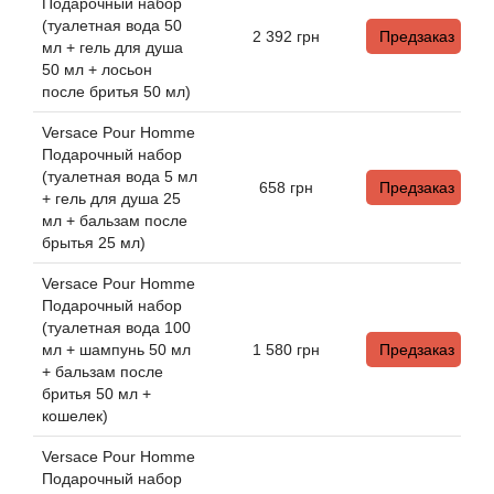
Angel Schlesser
Подарочный набор
(туалетная вода 50
2 392
грн
Предзаказ
мл + гель для душа
Anima Mundi
50 мл + лосьон
после бритья 50 мл)
Anna Sui
Versace Pour Homme
Подарочный набор
Annayake
(туалетная вода 5 мл
658
грн
Предзаказ
+ гель для душа 25
Anne Fontaine
мл + бальзам после
брытья 25 мл)
Annick Goutal
Versace Pour Homme
Подарочный набор
(туалетная вода 100
Antonia's Flowers
мл + шампунь 50 мл
1 580
грн
Предзаказ
+ бальзам после
Antonio Banderas
бритья 50 мл +
кошелек)
Antonio Puig
Versace Pour Homme
Подарочный набор