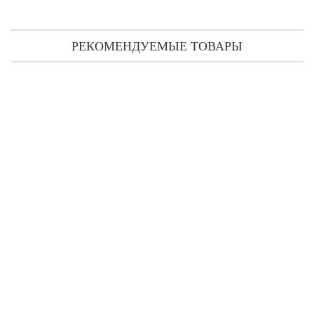
РЕКОМЕНДУЕМЫЕ ТОВАРЫ
Versace Pour Homme Dylan Blue (распив) 3 мл
300 грн
200 грн
КУПИТЬ
Быстрый
заказ
Versace Pour Homme Dylan Blue (распив) 5 мл
400 грн
300 грн