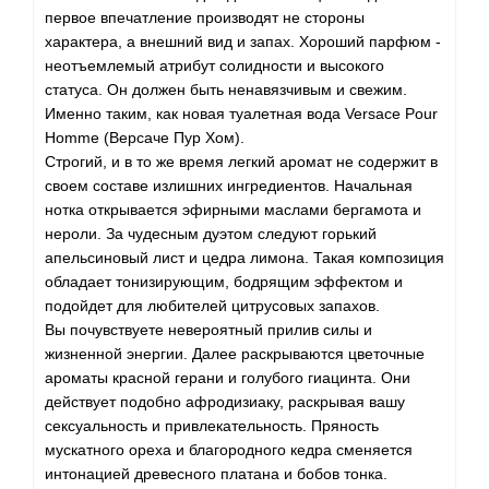
первое впечатление производят не стороны
характера, а внешний вид и запах. Хороший парфюм -
неотъемлемый атрибут солидности и высокого
статуса. Он должен быть ненавязчивым и свежим.
Именно таким, как новая туалетная вода Versace Pour
Homme (Версаче Пур Хом).
Строгий, и в то же время легкий аромат не содержит в
своем составе излишних ингредиентов. Начальная
нотка открывается эфирными маслами бергамота и
нероли. За чудесным дуэтом следуют горький
апельсиновый лист и цедра лимона. Такая композиция
обладает тонизирующим, бодрящим эффектом и
подойдет для любителей цитрусовых запахов.
Вы почувствуете невероятный прилив силы и
жизненной энергии. Далее раскрываются цветочные
ароматы красной герани и голубого гиацинта. Они
действует подобно афродизиаку, раскрывая вашу
сексуальность и привлекательность. Пряность
мускатного ореха и благородного кедра сменяется
интонацией древесного платана и бобов тонка.