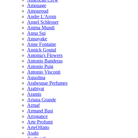
Amouage
Amouroud
Andre L'Arom
Angel Schlesser
Anima Mundi
Anna Sui
Annayake
Anne Fontaine
Annick Goutal
Antonia's Flowers
Antonio Banderas
Antonio Puig
Antonio Visconti
Aquolina
Arabesque Perfumes
Arabiyat
Aramis
Ariana Grande
Armaf
Armand Basi
Arrogance
Arte Profumi
ArteOlfatto
Asabi