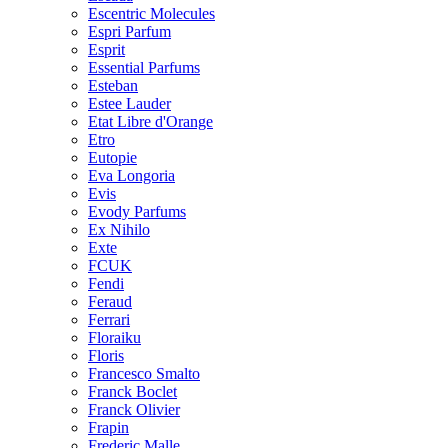
Escentric Molecules
Espri Parfum
Esprit
Essential Parfums
Esteban
Estee Lauder
Etat Libre d'Orange
Etro
Eutopie
Eva Longoria
Evis
Evody Parfums
Ex Nihilo
Exte
FCUK
Fendi
Feraud
Ferrari
Floraiku
Floris
Francesco Smalto
Franck Boclet
Franck Olivier
Frapin
Frederic Malle