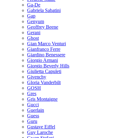
Ga-De
Gabriela Sabatini
Gap
Genyum
Geoffrey Beene
Gerani
Ghost
Gian Marco Venturi
Gianfranco Ferre
Giardino Benessere
Giorgio Armani
Giorgio Beverly Hills
Giulietta Capuleti
Givenchy
Gloria Vanderbilt
GOSH
Gres
Gris Montaigne
Gucci
Guerlain
Guess
Guru
Gustave Eiffel
Guy Laroche
Gwen Stefani