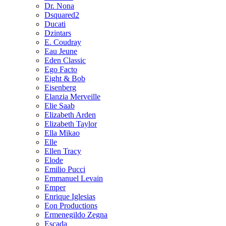
Dr. Nona
Dsquared2
Ducati
Dzintars
E. Coudray
Eau Jeune
Eden Classic
Ego Facto
Eight & Bob
Eisenberg
Elanzia Merveille
Elie Saab
Elizabeth Arden
Elizabeth Taylor
Ella Mikao
Elle
Ellen Tracy
Elode
Emilio Pucci
Emmanuel Levain
Emper
Enrique Iglesias
Eon Productions
Ermenegildo Zegna
Escada