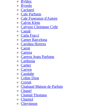
Byblos
Byredo
Cacharel
Cafe Parfums
Cale Fragranze d'Autore
Calvin Klein
Calypso Christiane Celle
Canali
Carla Fracci
Carner Barcelona
Carolina Herrera
Caron
Carrera
Carrera Jeans Parfums
Carthusia
Cartier
Carven
Caudalie
Celine Dion
Cerruti
Chabaud Maison de Parfum
Chanel
Chantal Thomass
Charriol
Chevignon