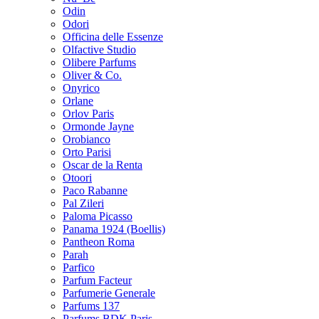
Odin
Odori
Officina delle Essenze
Olfactive Studio
Olibere Parfums
Oliver & Co.
Onyrico
Orlane
Orlov Paris
Ormonde Jayne
Orobianco
Orto Parisi
Oscar de la Renta
Otoori
Paco Rabanne
Pal Zileri
Paloma Picasso
Panama 1924 (Boellis)
Pantheon Roma
Parah
Parfico
Parfum Facteur
Parfumerie Generale
Parfums 137
Parfums BDK Paris