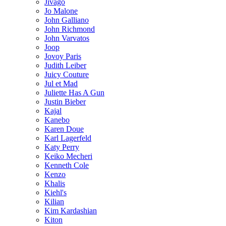
Jivago
Jo Malone
John Galliano
John Richmond
John Varvatos
Joop
Jovoy Paris
Judith Leiber
Juicy Couture
Jul et Mad
Juliette Has A Gun
Justin Bieber
Kajal
Kanebo
Karen Doue
Karl Lagerfeld
Katy Perry
Keiko Mecheri
Kenneth Cole
Kenzo
Khalis
Kiehl's
Kilian
Kim Kardashian
Kiton