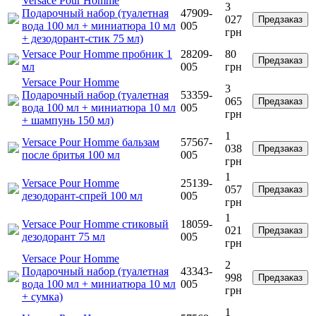
Versace Pour Homme
3
Подарочный набор (туалетная
47909-
027
Предзаказ
вода 100 мл + миниатюра 10 мл
005
грн
+ дезодорант-стик 75 мл)
Versace Pour Homme пробник 1
28209-
80
Предзаказ
мл
005
грн
Versace Pour Homme
3
Подарочный набор (туалетная
53359-
065
Предзаказ
вода 100 мл + миниатюра 10 мл
005
грн
+ шампунь 150 мл)
1
Versace Pour Homme бальзам
57567-
038
Предзаказ
после бритья 100 мл
005
грн
1
Versace Pour Homme
25139-
057
Предзаказ
дезодорант-спрей 100 мл
005
грн
1
Versace Pour Homme стиковый
18059-
021
Предзаказ
дезодорант 75 мл
005
грн
Versace Pour Homme
2
Подарочный набор (туалетная
43343-
998
Предзаказ
вода 100 мл + миниатюра 10 мл
005
грн
+ сумка)
1