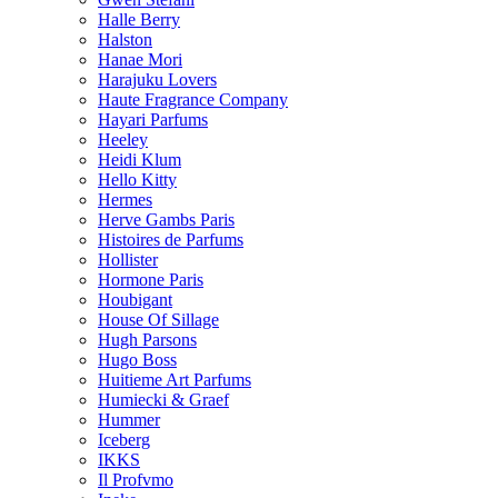
Halle Berry
Halston
Hanae Mori
Harajuku Lovers
Haute Fragrance Company
Hayari Parfums
Heeley
Heidi Klum
Hello Kitty
Hermes
Herve Gambs Paris
Histoires de Parfums
Hollister
Hormone Paris
Houbigant
House Of Sillage
Hugh Parsons
Hugo Boss
Huitieme Art Parfums
Humiecki & Graef
Hummer
Iceberg
IKKS
Il Profvmo