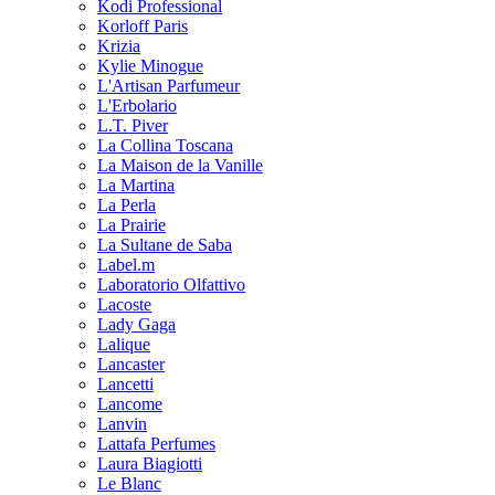
Kodi Professional
Korloff Paris
Krizia
Kylie Minogue
L'Artisan Parfumeur
L'Erbolario
L.T. Piver
La Collina Toscana
La Maison de la Vanille
La Martina
La Perla
La Prairie
La Sultane de Saba
Label.m
Laboratorio Olfattivo
Lacoste
Lady Gaga
Lalique
Lancaster
Lancetti
Lancome
Lanvin
Lattafa Perfumes
Laura Biagiotti
Le Blanc