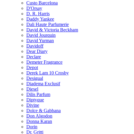
Custo Barcelona
D'Orsay
D. R. Harris
Daddy Yankee
Dali Haute Parfumerie
David & Victoria Beckham
David Jourquin
David Yurman
Davidoff
Dear Diary
Declare
Demeter Fragrance
Depot
Derek Lam 10 Crosby
Desigual
Diadema Exclusif
Diesel
Dilis Parfum
Diptyque
Divine
Dolce & Gabbana
Don Algodon
Donna Karan
Dorin
Dr. Gritti