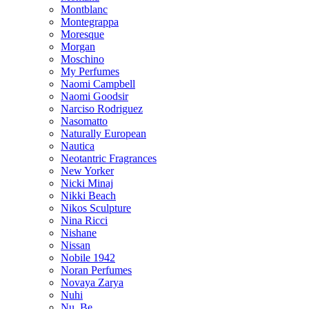
Montblanc
Montegrappa
Moresque
Morgan
Moschino
My Perfumes
Naomi Campbell
Naomi Goodsir
Narciso Rodriguez
Nasomatto
Naturally European
Nautica
Neotantric Fragrances
New Yorker
Nicki Minaj
Nikki Beach
Nikos Sculpture
Nina Ricci
Nishane
Nissan
Nobile 1942
Noran Perfumes
Novaya Zarya
Nuhi
Nu_Be