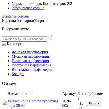
Харьков, площадь Конституции, 2/2
info@intense.com.ua
Корзина
0 товар(ов)
0 грн
В корзине пусто!
Категории
Женская парфюмерия
Мужская парфюмерия
Нишевая парфюмерия
Восточная парфюмерия
Винтажная парфюмерия
Бренды
Объем
Наименование
Артикул
Цена
Действие
1
Versace Pour Homme туалетная
7030-
710
Купить
вода 30 мл
005
грн