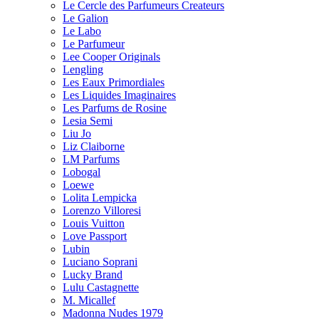
Le Cercle des Parfumeurs Createurs
Le Galion
Le Labo
Le Parfumeur
Lee Cooper Originals
Lengling
Les Eaux Primordiales
Les Liquides Imaginaires
Les Parfums de Rosine
Lesia Semi
Liu Jo
Liz Claiborne
LM Parfums
Lobogal
Loewe
Lolita Lempicka
Lorenzo Villoresi
Louis Vuitton
Love Passport
Lubin
Luciano Soprani
Lucky Brand
Lulu Castagnette
M. Micallef
Madonna Nudes 1979