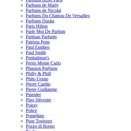
Parfums de Marly
Parfums de Nicolai
Parfums Du Chateau De Versailles
Parfums Dusita
Paris Hilton
Parle Moi De Parfum
Partisan Parfums
Patrizia Pepe
Paul Emilien
Paul Smith
Penhaligon's
Perris Monte Carlo
Pharaon Parfums
Philly & Phill
Phito Uomo
Pierre Cardin
Pierre Guillaume
Pineider
Pino Silvestre
Poiray
Police
Pomellato
Pour Toujours
Pozzo di Borgo