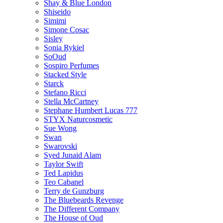
Shay & Blue London
Shiseido
Simimi
Simone Cosac
Sisley
Sonia Rykiel
SoOud
Sospiro Perfumes
Stacked Style
Starck
Stefano Ricci
Stella McCartney
Stephane Humbert Lucas 777
STYX Naturсosmetic
Sue Wong
Swan
Swarovski
Syed Junaid Alam
Taylor Swift
Ted Lapidus
Teo Cabanel
Terry de Gunzburg
The Bluebeards Revenge
The Different Company
The House of Oud