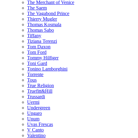
The Merchant of Venice
The Saem
The Vagabond Prince
Thierry Mugler
Thomas Kosmala
Thomas Sabo
Tiffany
Tiziana Terenzi
Tom Daxon
Tom Ford
Tommy Hilfiger
Toni Gard
Tonino Lamborghini
Torrente
Tous
True Religion
Truefitt&Hill
Trussardi
Uermi
Undergreen
Ungaro
Unum
Uvas Frescas
V Canto
Valentino