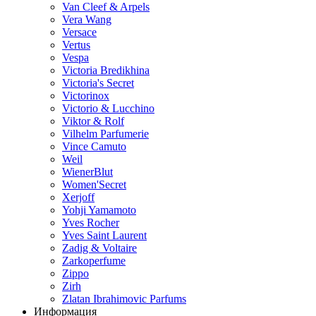
Van Cleef & Arpels
Vera Wang
Versace
Vertus
Vespa
Victoria Bredikhina
Victoria's Secret
Victorinox
Victorio & Lucchino
Viktor & Rolf
Vilhelm Parfumerie
Vince Camuto
Weil
WienerBlut
Women'Secret
Xerjoff
Yohji Yamamoto
Yves Rocher
Yves Saint Laurent
Zadig & Voltaire
Zarkoperfume
Zippo
Zirh
Zlatan Ibrahimovic Parfums
Информация