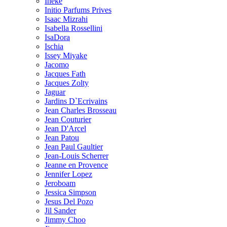
Ineke
Initio Parfums Prives
Isaac Mizrahi
Isabella Rossellini
IsaDora
Ischia
Issey Miyake
Jacomo
Jacques Fath
Jacques Zolty
Jaguar
Jardins D`Ecrivains
Jean Charles Brosseau
Jean Couturier
Jean D'Arcel
Jean Patou
Jean Paul Gaultier
Jean-Louis Scherrer
Jeanne en Provence
Jennifer Lopez
Jeroboam
Jessica Simpson
Jesus Del Pozo
Jil Sander
Jimmy Choo