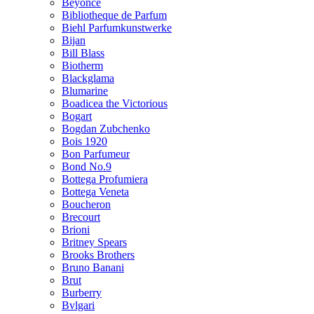
Beyonce
Bibliotheque de Parfum
Biehl Parfumkunstwerke
Bijan
Bill Blass
Biotherm
Blackglama
Blumarine
Boadicea the Victorious
Bogart
Bogdan Zubchenko
Bois 1920
Bon Parfumeur
Bond No.9
Bottega Profumiera
Bottega Veneta
Boucheron
Brecourt
Brioni
Britney Spears
Brooks Brothers
Bruno Banani
Brut
Burberry
Bvlgari