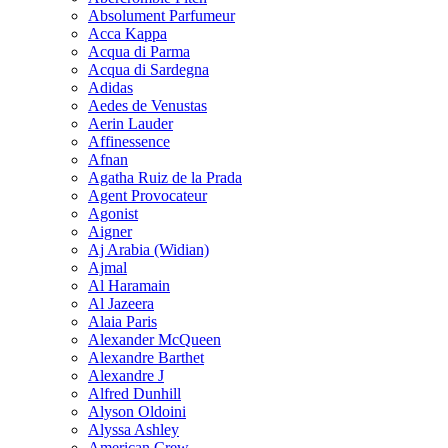
Absolument Parfumeur
Acca Kappa
Acqua di Parma
Acqua di Sardegna
Adidas
Aedes de Venustas
Aerin Lauder
Affinessence
Afnan
Agatha Ruiz de la Prada
Agent Provocateur
Agonist
Aigner
Aj Arabia (Widian)
Ajmal
Al Haramain
Al Jazeera
Alaia Paris
Alexander McQueen
Alexandre Barthet
Alexandre J
Alfred Dunhill
Alyson Oldoini
Alyssa Ashley
American Crew