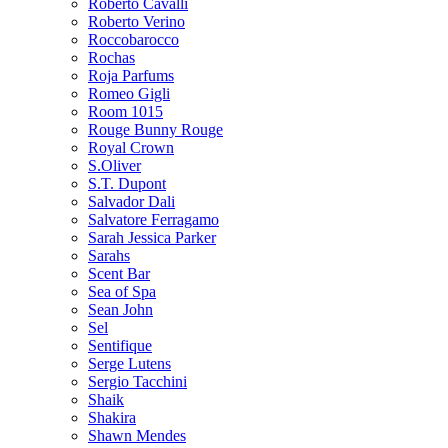
Roberto Cavalli
Roberto Verino
Roccobarocco
Rochas
Roja Parfums
Romeo Gigli
Room 1015
Rouge Bunny Rouge
Royal Crown
S.Oliver
S.T. Dupont
Salvador Dali
Salvatore Ferragamo
Sarah Jessica Parker
Sarahs
Scent Bar
Sea of Spa
Sean John
Sel
Sentifique
Serge Lutens
Sergio Tacchini
Shaik
Shakira
Shawn Mendes