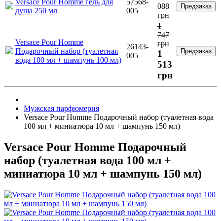
Versace Pour Homme гель для
57568-
088
Предзаказ
душа 250 мл
005
грн
1
747
Versace Pour Homme
грн
26143-
Подарочный набор (туалетная
Предзаказ
1
005
вода 100 мл + шампунь 100 мл)
513
грн
Мужская парфюмерия
Versace Pour Homme Подарочный набор (туалетная вода
100 мл + миниатюра 10 мл + шампунь 150 мл)
Versace Pour Homme Подарочный
набор (туалетная вода 100 мл +
миниатюра 10 мл + шампунь 150 мл)