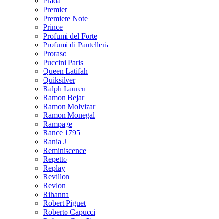
Prada
Premier
Premiere Note
Prince
Profumi del Forte
Profumi di Pantelleria
Proraso
Puccini Paris
Queen Latifah
Quiksilver
Ralph Lauren
Ramon Bejar
Ramon Molvizar
Ramon Monegal
Rampage
Rance 1795
Rania J
Reminiscence
Repetto
Replay
Revillon
Revlon
Rihanna
Robert Piguet
Roberto Capucci