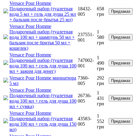
Versace Pour Homme
Подарочный набор (туалетная
18432-
658
Предзаказ
вода 5 мл + гель для душа 25 мл
005
грн
+ бальзам после брытья 25 мл)
Versace Pour Homme
Подарочный набор (туалетная
1
237551-
вода 100 мл + шампунь 50 мл +
580
Предзаказ
001
бальзам после бритья 50 мл +
грн
кошелек)
Versace Pour Homme
1
Подарочный набор (туалетная
747002-
490
Предзаказ
вода 100 мл + гель для душа 100
001
грн
мл + зажим для денег)
Versace Pour Homme миниатюра
7360-
292
Предзаказ
5 мл
005
грн
Versace Pour Homme
1
Подарочный набор (туалетная
26736-
431
Предзаказ
вода 100 мл + гель для душа 100
005
грн
мл + сумка)
Versace Pour Homme
1
Подарочный набор (туалетная
43583-
552
Предзаказ
вода 100 мл + гель для душа 150
005
грн
мл)