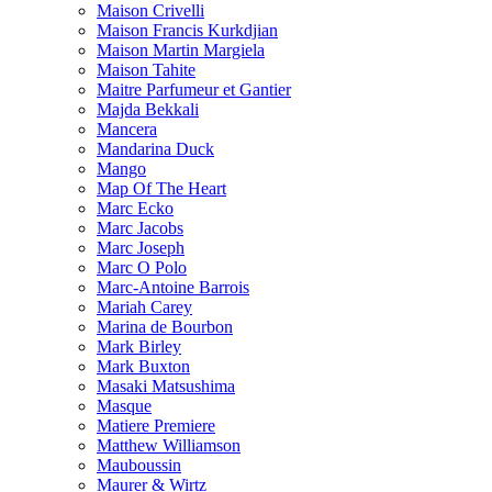
Maison Crivelli
Maison Francis Kurkdjian
Maison Martin Margiela
Maison Tahite
Maitre Parfumeur et Gantier
Majda Bekkali
Mancera
Mandarina Duck
Mango
Map Of The Heart
Marc Ecko
Marc Jacobs
Marc Joseph
Marc O Polo
Marc-Antoine Barrois
Mariah Carey
Marina de Bourbon
Mark Birley
Mark Buxton
Masaki Matsushima
Masque
Matiere Premiere
Matthew Williamson
Mauboussin
Maurer & Wirtz