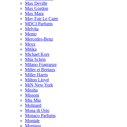
Max Deville
Max Gordon
Max Mara
May Fair Le Caire
MDCI Parfums
Melvita
Memo
Mercedes-Benz
Mexx
Mi6ka
Michael Kors
Mila Schön
Milano Fragranze
Miller et Bertaux
Miller Harris
Milton Lloyd
MiN New York
Missha
Missoni
Miu Miu
Molinard
Mona di Orio
Monaco Parfums
Montale
Montana