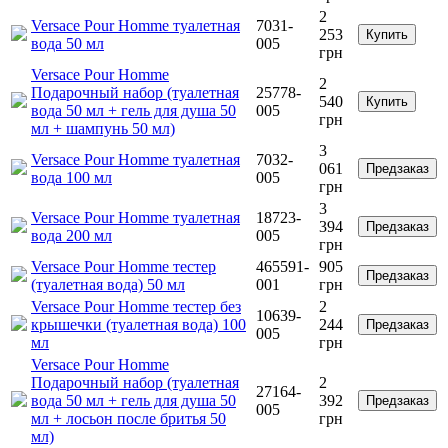
2
Versace Pour Homme туалетная
7031-
253
Купить
вода 50 мл
005
грн
Versace Pour Homme
2
Подарочный набор (туалетная
25778-
540
Купить
вода 50 мл + гель для душа 50
005
грн
мл + шампунь 50 мл)
3
Versace Pour Homme туалетная
7032-
061
Предзаказ
вода 100 мл
005
грн
3
Versace Pour Homme туалетная
18723-
394
Предзаказ
вода 200 мл
005
грн
Versace Pour Homme тестер
465591-
905
Предзаказ
(туалетная вода) 50 мл
001
грн
Versace Pour Homme тестер без
2
10639-
крышечки (туалетная вода) 100
244
Предзаказ
005
мл
грн
Versace Pour Homme
Подарочный набор (туалетная
2
27164-
вода 50 мл + гель для душа 50
392
Предзаказ
005
мл + лосьон после бритья 50
грн
мл)