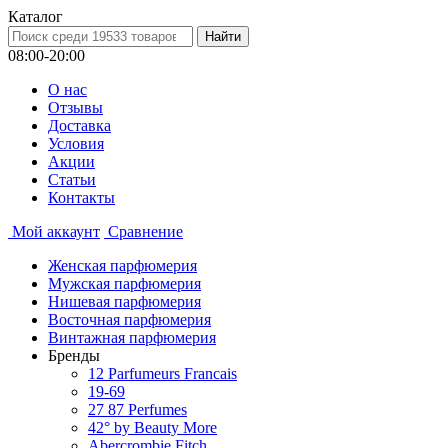
Каталог
08:00-20:00
О нас
Отзывы
Доставка
Условия
Aкции
Статьи
Контакты
Мой аккаунт
Сравнение
Женская парфюмерия
Мужская парфюмерия
Нишевая парфюмерия
Восточная парфюмерия
Винтажная парфюмерия
Бренды
12 Parfumeurs Francais
19-69
27 87 Perfumes
42° by Beauty More
Abercrombie Fitch