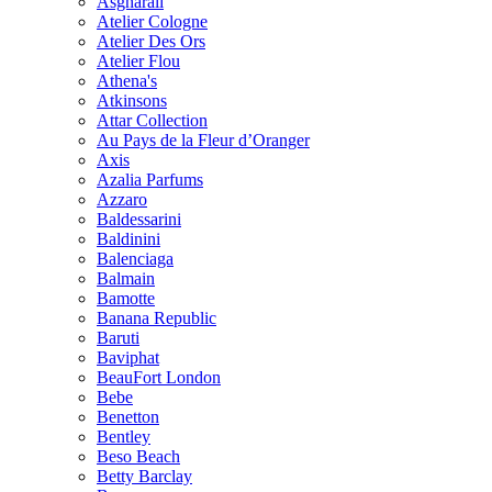
Asgharali
Atelier Cologne
Atelier Des Ors
Atelier Flou
Athena's
Atkinsons
Attar Collection
Au Pays de la Fleur d’Oranger
Axis
Azalia Parfums
Azzaro
Baldessarini
Baldinini
Balenciaga
Balmain
Bamotte
Banana Republic
Baruti
Baviphat
BeauFort London
Bebe
Benetton
Bentley
Beso Beach
Betty Barclay