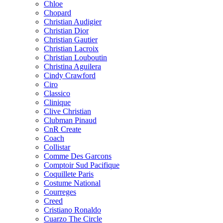
Chloe
Chopard
Christian Audigier
Christian Dior
Christian Gautier
Christian Lacroix
Christian Louboutin
Christina Aguilera
Cindy Crawford
Ciro
Classico
Clinique
Clive Christian
Clubman Pinaud
CnR Create
Coach
Collistar
Comme Des Garcons
Comptoir Sud Pacifique
Coquillete Paris
Costume National
Courreges
Creed
Cristiano Ronaldo
Cuarzo The Circle