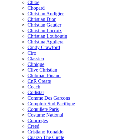
Chloe
Chopard
Christian Audigier
Christian Dior
Christian Gautier
Christian Lacroix
Christian Louboutin
Christina Aguilera
Cindy Crawford
Ciro
Classico
Clinique
Clive Christian
Clubman Pinaud
CnR Create
Coach
Collistar
Comme Des Garcons
Comptoir Sud Pacifique
Coquillete Paris
Costume National
Courreges
Creed
Cristiano Ronaldo
Cuarzo The Circle