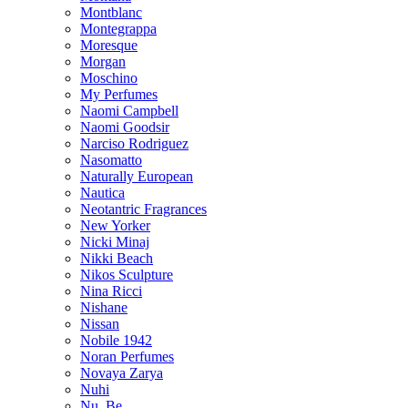
Montblanc
Montegrappa
Moresque
Morgan
Moschino
My Perfumes
Naomi Campbell
Naomi Goodsir
Narciso Rodriguez
Nasomatto
Naturally European
Nautica
Neotantric Fragrances
New Yorker
Nicki Minaj
Nikki Beach
Nikos Sculpture
Nina Ricci
Nishane
Nissan
Nobile 1942
Noran Perfumes
Novaya Zarya
Nuhi
Nu_Be