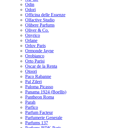
Odin
Odori
Officina delle Essenze
Olfactive Studio
Olibere Parfums
Oliver & Co.
Onyrico
Orlane
Orlov Paris
Ormonde Jayne
Orobianco
Orto Parisi
Oscar de la Renta
Otoori
Paco Rabanne
Pal Zileri
Paloma Picasso
Panama 1924 (Boellis)
Pantheon Roma
Parah
Parfico
Parfum Facteur
Parfumerie Generale
Parfums 137
Parfums BDK Paris