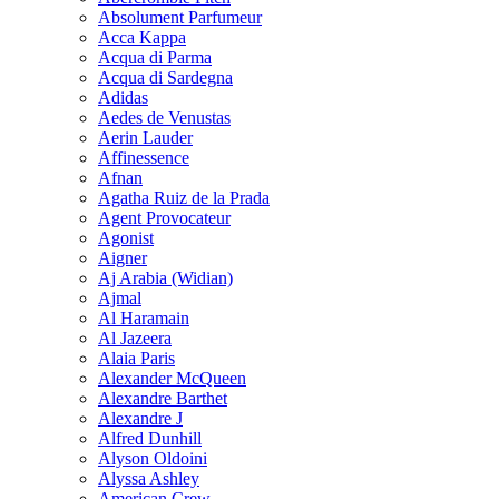
Absolument Parfumeur
Acca Kappa
Acqua di Parma
Acqua di Sardegna
Adidas
Aedes de Venustas
Aerin Lauder
Affinessence
Afnan
Agatha Ruiz de la Prada
Agent Provocateur
Agonist
Aigner
Aj Arabia (Widian)
Ajmal
Al Haramain
Al Jazeera
Alaia Paris
Alexander McQueen
Alexandre Barthet
Alexandre J
Alfred Dunhill
Alyson Oldoini
Alyssa Ashley
American Crew