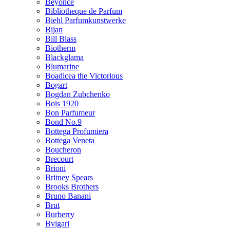
Beyonce
Bibliotheque de Parfum
Biehl Parfumkunstwerke
Bijan
Bill Blass
Biotherm
Blackglama
Blumarine
Boadicea the Victorious
Bogart
Bogdan Zubchenko
Bois 1920
Bon Parfumeur
Bond No.9
Bottega Profumiera
Bottega Veneta
Boucheron
Brecourt
Brioni
Britney Spears
Brooks Brothers
Bruno Banani
Brut
Burberry
Bvlgari