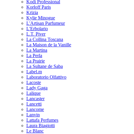
Kodi Professional
Korloff Paris
Krizia
Kylie Minogue
L'Artisan Parfumeur
L'Erbolario
L.T. Piver
La Collina Toscana
La Maison de la Vanille
La Martina
La Perla
La Prairie
La Sultane de Saba
Label.m
Laboratorio Olfattivo
Lacoste
Lady Gaga
Lalique
Lancaster
Lancetti
Lancome
Lanvin
Lattafa Perfumes
Laura Biagiotti
Le Blanc