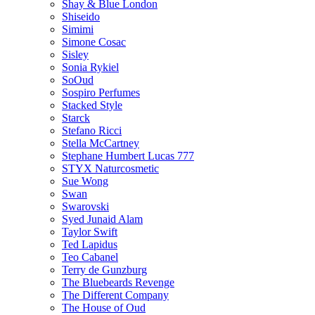
Shay & Blue London
Shiseido
Simimi
Simone Cosac
Sisley
Sonia Rykiel
SoOud
Sospiro Perfumes
Stacked Style
Starck
Stefano Ricci
Stella McCartney
Stephane Humbert Lucas 777
STYX Naturсosmetic
Sue Wong
Swan
Swarovski
Syed Junaid Alam
Taylor Swift
Ted Lapidus
Teo Cabanel
Terry de Gunzburg
The Bluebeards Revenge
The Different Company
The House of Oud