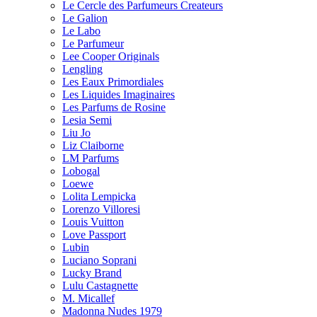
Le Cercle des Parfumeurs Createurs
Le Galion
Le Labo
Le Parfumeur
Lee Cooper Originals
Lengling
Les Eaux Primordiales
Les Liquides Imaginaires
Les Parfums de Rosine
Lesia Semi
Liu Jo
Liz Claiborne
LM Parfums
Lobogal
Loewe
Lolita Lempicka
Lorenzo Villoresi
Louis Vuitton
Love Passport
Lubin
Luciano Soprani
Lucky Brand
Lulu Castagnette
M. Micallef
Madonna Nudes 1979