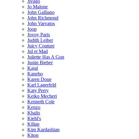
Jivago
Jo Malone
John Galliano
John Richmond
John Varvatos
Joop
Jovoy Paris
Judith Leiber
Juicy Couture
Jul et Mad
Juliette Has A Gun
Justin Bieber
Kajal
Kanebo
Karen Doue
Karl Lagerfeld
Katy Perry
Keiko Mecheri
Kenneth Cole
Kenzo
Khalis
Kiehl's
Kilian
Kim Kardashian
Kiton