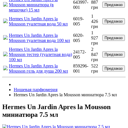
643997-
887
Mousson миниатюра (в
Предзаказ
001
грн
мешочке) 15 мл
1
Hermes Un Jardin Apres la
6019-
426
Предзаказ
Mousson туалетная вода 50 мл
005
грн
1
Hermes Un Jardin Apres la
6020-
927
Предзаказ
Mousson туалетная вода 100 мл
005
грн
Hermes Un Jardin Apres la
2
24172-
Mousson тестер (туалетная вода)
847
Предзаказ
005
100 мл
грн
Hermes Un Jardin Apres la
859296-
522
Предзаказ
Mousson гель для душа 200 мл
001
грн
Нишевая парфюмерия
Hermes Un Jardin Apres la Mousson миниатюра 7.5 мл
Hermes Un Jardin Apres la Mousson
миниатюра 7.5 мл