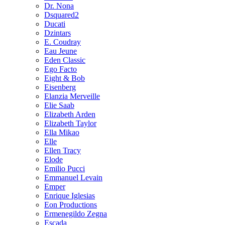
Dr. Nona
Dsquared2
Ducati
Dzintars
E. Coudray
Eau Jeune
Eden Classic
Ego Facto
Eight & Bob
Eisenberg
Elanzia Merveille
Elie Saab
Elizabeth Arden
Elizabeth Taylor
Ella Mikao
Elle
Ellen Tracy
Elode
Emilio Pucci
Emmanuel Levain
Emper
Enrique Iglesias
Eon Productions
Ermenegildo Zegna
Escada