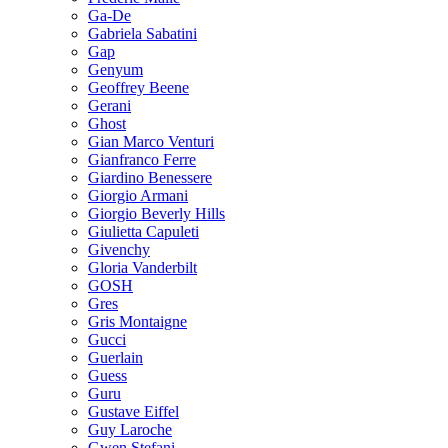
Ga-De
Gabriela Sabatini
Gap
Genyum
Geoffrey Beene
Gerani
Ghost
Gian Marco Venturi
Gianfranco Ferre
Giardino Benessere
Giorgio Armani
Giorgio Beverly Hills
Giulietta Capuleti
Givenchy
Gloria Vanderbilt
GOSH
Gres
Gris Montaigne
Gucci
Guerlain
Guess
Guru
Gustave Eiffel
Guy Laroche
Gwen Stefani