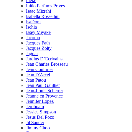
Ineke
Initio Parfums Prives
Isaac Mizrahi
Isabella Rossellini
IsaDora
Ischia
Issey Miyake
Jacomo
Jacques Fath
Jacques Zolty
Jaguar
Jardins D`Ecrivains
Jean Charles Brosseau
Jean Couturier
Jean D'Arcel
Jean Patou
Jean Paul Gaultier
Jean-Louis Scherrer
Jeanne en Provence
Jennifer Lopez
Jeroboam
Jessica Simpson
Jesus Del Pozo
Jil Sander
Jimmy Choo