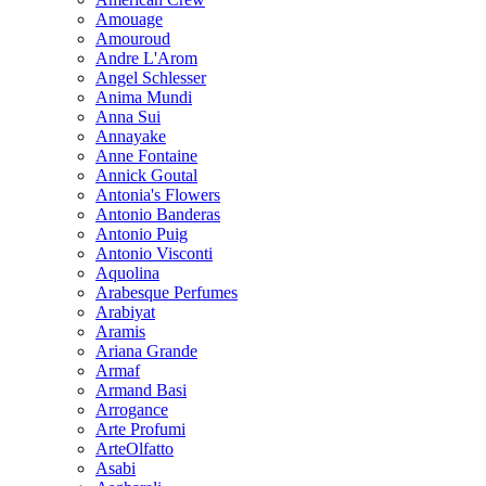
Amouage
Amouroud
Andre L'Arom
Angel Schlesser
Anima Mundi
Anna Sui
Annayake
Anne Fontaine
Annick Goutal
Antonia's Flowers
Antonio Banderas
Antonio Puig
Antonio Visconti
Aquolina
Arabesque Perfumes
Arabiyat
Aramis
Ariana Grande
Armaf
Armand Basi
Arrogance
Arte Profumi
ArteOlfatto
Asabi