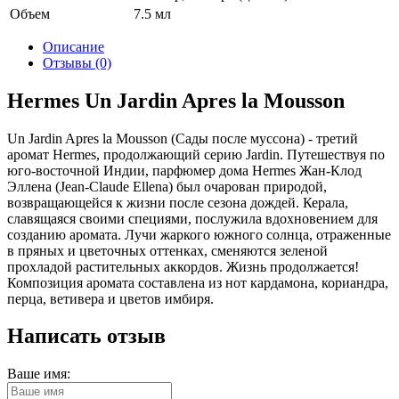
Объем
7.5 мл
Описание
Отзывы (0)
Hermes Un Jardin Apres la Mousson
Un Jardin Apres la Mousson (Сады после муссона) - третий
аромат Hermes, продолжающий серию Jardin. Путешествуя по
юго-восточной Индии, парфюмер дома Hermes Жан-Клод
Эллена (Jean-Claude Ellena) был очарован природой,
возвращающейся к жизни после сезона дождей. Керала,
славящаяся своими специями, послужила вдохновением для
созданию аромата. Лучи жаркого южного солнца, отраженные
в пряных и цветочных оттенках, сменяются зеленой
прохладой растительных аккордов. Жизнь продолжается!
Композиция аромата составлена из нот кардамона, кориандра,
перца, ветивера и цветов имбиря.
Написать отзыв
Ваше имя: