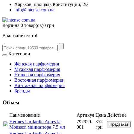
Харьков, площадь Конституции, 2/2
info@intense.com.ua
Корзина
0 товар(ов)
0 грн
В корзине пусто!
Категории
Женская парфюмерия
Мужская парфюмерия
Нишевая парфюмерия
Восточная парфюмерия
Винтажная парфюмерия
Бренды
Объем
Наименование
Артикул
Цена
Действие
Hermes Un Jardin Apres la
792929-
352
Предзаказ
Mousson миниатюра 7.5 мл
001
грн
Hermes Un Jardin Apres la