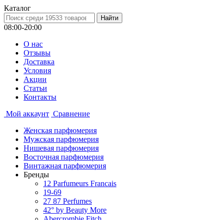
Каталог
08:00-20:00
О нас
Отзывы
Доставка
Условия
Aкции
Статьи
Контакты
Мой аккаунт
Сравнение
Женская парфюмерия
Мужская парфюмерия
Нишевая парфюмерия
Восточная парфюмерия
Винтажная парфюмерия
Бренды
12 Parfumeurs Francais
19-69
27 87 Perfumes
42° by Beauty More
Abercrombie Fitch