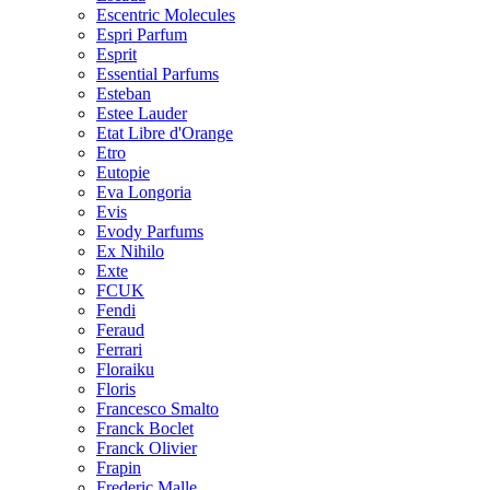
Escentric Molecules
Espri Parfum
Esprit
Essential Parfums
Esteban
Estee Lauder
Etat Libre d'Orange
Etro
Eutopie
Eva Longoria
Evis
Evody Parfums
Ex Nihilo
Exte
FCUK
Fendi
Feraud
Ferrari
Floraiku
Floris
Francesco Smalto
Franck Boclet
Franck Olivier
Frapin
Frederic Malle