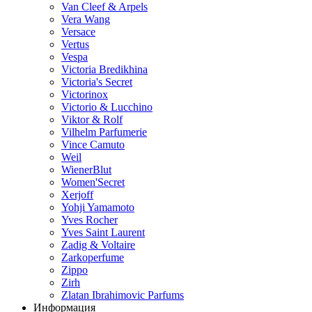
Van Cleef & Arpels
Vera Wang
Versace
Vertus
Vespa
Victoria Bredikhina
Victoria's Secret
Victorinox
Victorio & Lucchino
Viktor & Rolf
Vilhelm Parfumerie
Vince Camuto
Weil
WienerBlut
Women'Secret
Xerjoff
Yohji Yamamoto
Yves Rocher
Yves Saint Laurent
Zadig & Voltaire
Zarkoperfume
Zippo
Zirh
Zlatan Ibrahimovic Parfums
Информация