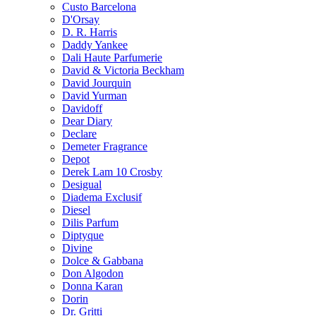
Custo Barcelona
D'Orsay
D. R. Harris
Daddy Yankee
Dali Haute Parfumerie
David & Victoria Beckham
David Jourquin
David Yurman
Davidoff
Dear Diary
Declare
Demeter Fragrance
Depot
Derek Lam 10 Crosby
Desigual
Diadema Exclusif
Diesel
Dilis Parfum
Diptyque
Divine
Dolce & Gabbana
Don Algodon
Donna Karan
Dorin
Dr. Gritti