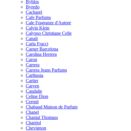
Byblos
Byredo
Cacharel
Cafe Parfums
Cale Fragranze d'Autore
Calvin Klein
Calypso Christiane Celle
Canali
Carla Fracci
Carner Barcelona
Carolina Herrera
Caron
Carrera
Carrera Jeans Parfums
Carthusia
Cartier
Carven
Caudalie
Celine Dion
Cerruti
Chabaud Maison de Parfum
Chanel
Chantal Thomass
Charriol
Chevignon