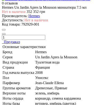
0 отзывов
Hermes Un Jardin Apres la Mousson миниатюра 7.5 мл
Нет в наличии
352
352 грн
Производитель:
Hermes
Доступность:
Нет в наличии
Код товара:
792929-001
Предзаказ
Основные характеристики
Бренд
Hermes
Серия
Un Jardin Apres la Mousson
Вид продукции
Туалетная вода
Страна
Франция
Год начала выпуска
2008
Пол
Унисекс
Парфюмер
Jean-Claude Ellena
Группы ароматов
Древесные, Пряные
Верхние ноты
зелень, имбирь
Ноты сердца
кориандр, семена кардамона
Ноты базы
ветивер, имбирь (цветок)