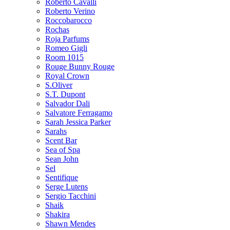
Roberto Cavalli
Roberto Verino
Roccobarocco
Rochas
Roja Parfums
Romeo Gigli
Room 1015
Rouge Bunny Rouge
Royal Crown
S.Oliver
S.T. Dupont
Salvador Dali
Salvatore Ferragamo
Sarah Jessica Parker
Sarahs
Scent Bar
Sea of Spa
Sean John
Sel
Sentifique
Serge Lutens
Sergio Tacchini
Shaik
Shakira
Shawn Mendes