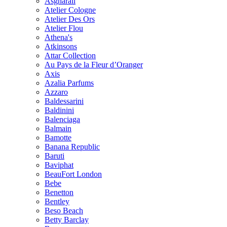
Asgharali
Atelier Cologne
Atelier Des Ors
Atelier Flou
Athena's
Atkinsons
Attar Collection
Au Pays de la Fleur d’Oranger
Axis
Azalia Parfums
Azzaro
Baldessarini
Baldinini
Balenciaga
Balmain
Bamotte
Banana Republic
Baruti
Baviphat
BeauFort London
Bebe
Benetton
Bentley
Beso Beach
Betty Barclay