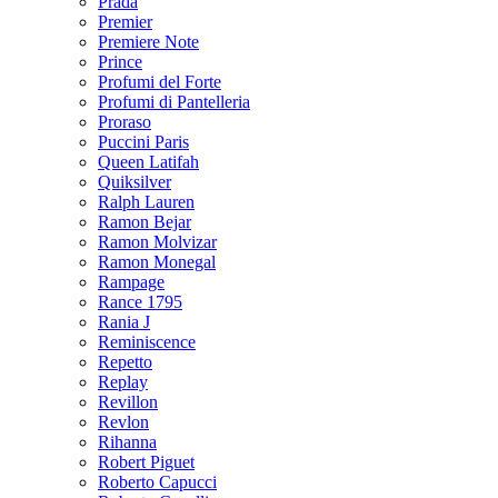
Prada
Premier
Premiere Note
Prince
Profumi del Forte
Profumi di Pantelleria
Proraso
Puccini Paris
Queen Latifah
Quiksilver
Ralph Lauren
Ramon Bejar
Ramon Molvizar
Ramon Monegal
Rampage
Rance 1795
Rania J
Reminiscence
Repetto
Replay
Revillon
Revlon
Rihanna
Robert Piguet
Roberto Capucci