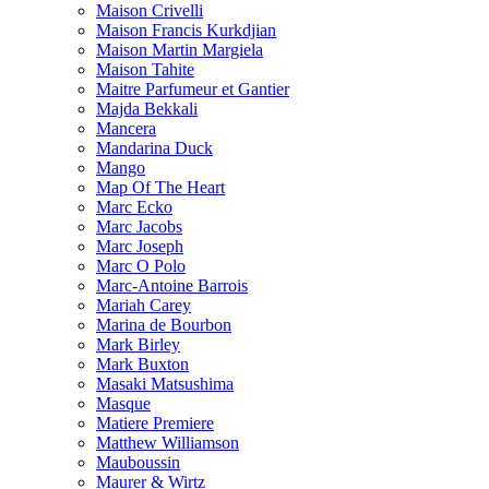
Maison Crivelli
Maison Francis Kurkdjian
Maison Martin Margiela
Maison Tahite
Maitre Parfumeur et Gantier
Majda Bekkali
Mancera
Mandarina Duck
Mango
Map Of The Heart
Marc Ecko
Marc Jacobs
Marc Joseph
Marc O Polo
Marc-Antoine Barrois
Mariah Carey
Marina de Bourbon
Mark Birley
Mark Buxton
Masaki Matsushima
Masque
Matiere Premiere
Matthew Williamson
Mauboussin
Maurer & Wirtz