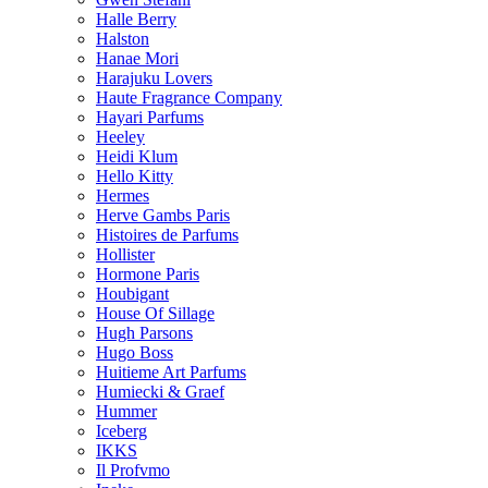
Halle Berry
Halston
Hanae Mori
Harajuku Lovers
Haute Fragrance Company
Hayari Parfums
Heeley
Heidi Klum
Hello Kitty
Hermes
Herve Gambs Paris
Histoires de Parfums
Hollister
Hormone Paris
Houbigant
House Of Sillage
Hugh Parsons
Hugo Boss
Huitieme Art Parfums
Humiecki & Graef
Hummer
Iceberg
IKKS
Il Profvmo