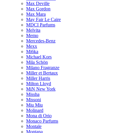
Max Deville
Max Gordon
Max Mara
May Fair Le Caire
MDCI Parfums
Melvita
Memo
Mercedes-Benz
Mexx
Mi6ka
Michael Kors
Mila Schön
Milano Fragranze
Miller et Bertaux
Miller Harris
Milton Lloyd
MiN New York
Missha
Missoni
Miu Miu
Molinard
Mona di Orio
Monaco Parfums
Montale
Montana