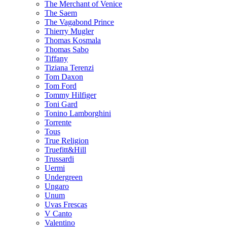
The Merchant of Venice
The Saem
The Vagabond Prince
Thierry Mugler
Thomas Kosmala
Thomas Sabo
Tiffany
Tiziana Terenzi
Tom Daxon
Tom Ford
Tommy Hilfiger
Toni Gard
Tonino Lamborghini
Torrente
Tous
True Religion
Truefitt&Hill
Trussardi
Uermi
Undergreen
Ungaro
Unum
Uvas Frescas
V Canto
Valentino