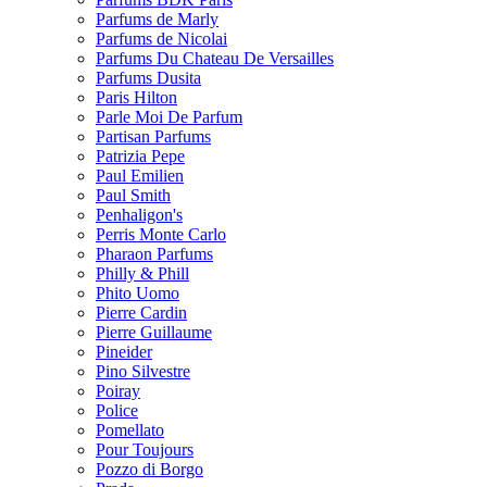
Parfums de Marly
Parfums de Nicolai
Parfums Du Chateau De Versailles
Parfums Dusita
Paris Hilton
Parle Moi De Parfum
Partisan Parfums
Patrizia Pepe
Paul Emilien
Paul Smith
Penhaligon's
Perris Monte Carlo
Pharaon Parfums
Philly & Phill
Phito Uomo
Pierre Cardin
Pierre Guillaume
Pineider
Pino Silvestre
Poiray
Police
Pomellato
Pour Toujours
Pozzo di Borgo