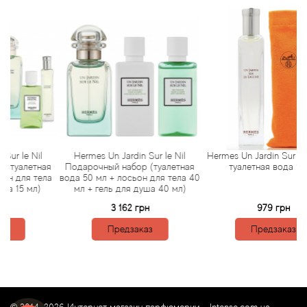
Arte Profumi
ArteOlfatto
Asabi
Asgharali
Atelier Cologne
 Nil
Hermes Un Jardin Sur le Nil
Hermes Un Jardin Sur La Lagu
етная
Подарочный набор (туалетная
туалетная вода 15 мл
Atelier Des Ors
я тела
вода 50 мл + лосьон для тела 40
мл)
мл + гель для душа 40 мл)
3 162 грн
979 грн
Atelier Flou
Предзаказ
Предзаказ
Athena's
Atkinsons