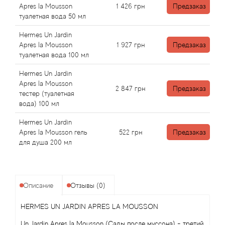
Angel Schlesser
Apres la Mousson
1 426
грн
Предзаказ
туалетная вода 50 мл
Anima Mundi
Hermes Un Jardin
Apres la Mousson
1 927
грн
Предзаказ
Anna Sui
туалетная вода 100 мл
Hermes Un Jardin
Annayake
Apres la Mousson
2 847
грн
Предзаказ
тестер (туалетная
Anne Fontaine
вода) 100 мл
Hermes Un Jardin
Annick Goutal
Apres la Mousson гель
522
грн
Предзаказ
для душа 200 мл
Antonia's Flowers
Antonio Banderas
Описание
Отзывы (0)
Antonio Puig
HERMES UN JARDIN APRES LA MOUSSON
Un Jardin Apres la Mousson (Сады после муссона) - третий