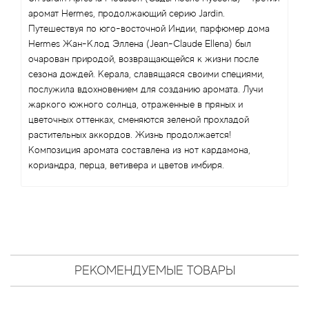
Antonio Visconti
аромат Hermes, продолжающий серию Jardin.
Путешествуя по юго-восточной Индии, парфюмер дома
Aquolina
Hermes Жан-Клод Эллена (Jean-Claude Ellena) был
очарован природой, возвращающейся к жизни после
Arabesque Perfumes
сезона дождей. Керала, славящаяся своими специями,
послужила вдохновением для созданию аромата. Лучи
жаркого южного солнца, отраженные в пряных и
Arabiyat
цветочных оттенках, сменяются зеленой прохладой
растительных аккордов. Жизнь продолжается!
Aramis
Композиция аромата составлена из нот кардамона,
кориандра, перца, ветивера и цветов имбиря.
Ariana Grande
Armaf
Armand Basi
РЕКОМЕНДУЕМЫЕ ТОВАРЫ
Arrogance