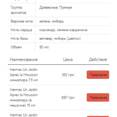
Alexandre Barthet
Группы
Древесные, Пряные
Alexandre J
ароматов
Верхние ноты
зелень, имбирь
Alfred Dunhill
Ноты сердца
кориандр, семена кардамона
Ноты базы
ветивер, имбирь (цветок)
Alyson Oldoini
Объем
50 мл
Alyssa Ashley
Наименование
Цена
Действие
American Crew
Hermes Un Jardin
Apres la Mousson
352
грн
Предзаказ
Amouage
миниатюра 7.5 мл
Hermes Un Jardin
Amouroud
Apres la Mousson
887
грн
Предзаказ
миниатюра (в
Andre L'Arom
мешочке) 15 мл
Hermes Un Jardin