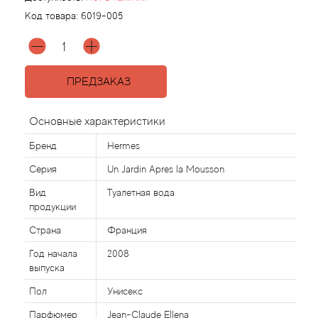
Код товара:
6019-005
Agonist
Aigner
ПРЕДЗАКАЗ
Aj Arabia (Widian)
Основные характеристики
Ajmal
Бренд
Hermes
Серия
Un Jardin Apres la Mousson
Al Haramain
Вид
Туалетная вода
продукции
Al Jazeera
Страна
Франция
Alaia Paris
Год начала
2008
выпуска
Alexander McQueen
Пол
Унисекс
Парфюмер
Jean-Claude Ellena