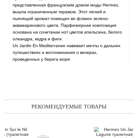
Angel Schlesser
представленная французским домом моды Hermes,
вышла ограниченным тиражом. Этот легкий и
Anima Mundi
пьянящий аромат помещен во флакон зелено-
аквамаринового цвета. Парфюмерная композиция
Anna Sui
основана на сочетании нот цветов апельсина, белого
олеандра, кедра и фиги.
Un Jardin En Mediterranee навевает мечты о дальних
Annayake
путешествиях и воспоминания о вечерах,
проведенных у берега моря.
Anne Fontaine
Annick Goutal
Antonia's Flowers
РЕКОМЕНДУЕМЫЕ ТОВАРЫ
Antonio Banderas
Antonio Puig