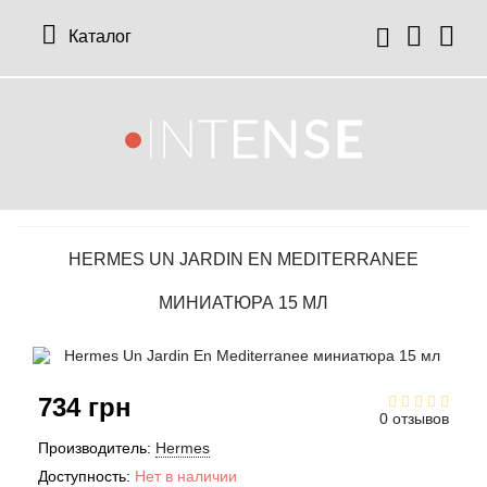
Каталог
12 Parfumeurs Francais
О нас
Мой аккаунт
19-69
Отзывы
История заказов
HERMES UN JARDIN EN MEDITERRANEE
27 87 Perfumes
Доставка
Рассылка новостей
МИНИАТЮРА 15 МЛ
42° by Beauty More
Условия
Abercrombie Fitch
Aкции
734 грн
0 отзывов
Absolument Parfumeur
Контакты
Производитель:
Hermes
Доступность:
Нет в наличии
Acca Kappa
Статьи