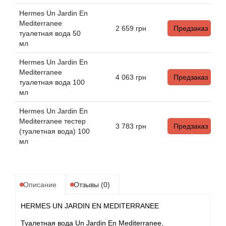
Alexandre Barthet
Hermes Un Jardin En
Mediterranee
Alexandre J
2 659
грн
Предзаказ
туалетная вода 50
мл
Alfred Dunhill
Hermes Un Jardin En
Mediterranee
Alyson Oldoini
4 063
грн
Предзаказ
туалетная вода 100
мл
Alyssa Ashley
Hermes Un Jardin En
Mediterranee тестер
American Crew
3 783
грн
Предзаказ
(туалетная вода) 100
мл
Amouage
Amouroud
Описание
Отзывы (0)
Andre L'Arom
HERMES UN JARDIN EN MEDITERRANEE
Туалетная вода Un Jardin En Mediterranee,