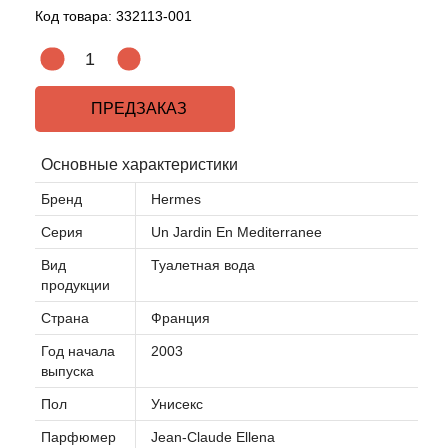
Код товара:
332113-001
Acqua di Parma
Acqua di Sardegna
ПРЕДЗАКАЗ
Adidas
Основные характеристики
Aedes de Venustas
Бренд
Hermes
Серия
Un Jardin En Mediterranee
Aerin Lauder
Вид
Туалетная вода
продукции
Affinessence
Страна
Франция
Afnan
Год начала
2003
выпуска
Agatha Ruiz de la Prada
Пол
Унисекс
Парфюмер
Jean-Claude Ellena
Agent Provocateur