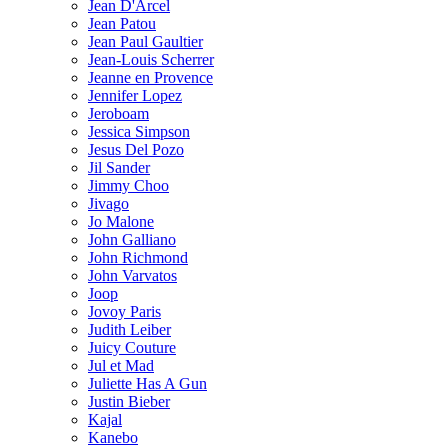
Jean D'Arcel
Jean Patou
Jean Paul Gaultier
Jean-Louis Scherrer
Jeanne en Provence
Jennifer Lopez
Jeroboam
Jessica Simpson
Jesus Del Pozo
Jil Sander
Jimmy Choo
Jivago
Jo Malone
John Galliano
John Richmond
John Varvatos
Joop
Jovoy Paris
Judith Leiber
Juicy Couture
Jul et Mad
Juliette Has A Gun
Justin Bieber
Kajal
Kanebo