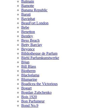
Balmain
Bamotte
Banana Republic
Baruti
Baviphat
BeauFort London
Bebe
Benetton
Bentley
Beso Beach
Betty Barclay
Beyonce
Bibliotheque de Parfum
Biehl Parfumkunstwerke
Bijan
Bill Blass
Biotherm
Blackglama
Blumarine
Boadicea the Victorious
Bogart
Bogdan Zubchenko
Bois 1920
Bon Parfumeur
Bond No.9