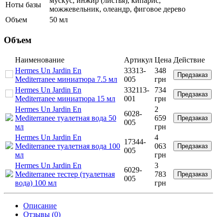
мускус, инжир (листья), кипарис,
Ноты базы
можжевельник, олеандр, фиговое дерево
Объем
50 мл
Объем
Наименование
Артикул
Цена
Действие
Hermes Un Jardin En
33313-
348
Предзаказ
Mediterranee миниатюра 7.5 мл
005
грн
Hermes Un Jardin En
332113-
734
Предзаказ
Mediterranee миниатюра 15 мл
001
грн
Hermes Un Jardin En
2
6028-
Mediterranee туалетная вода 50
659
Предзаказ
005
мл
грн
Hermes Un Jardin En
4
17344-
Mediterranee туалетная вода 100
063
Предзаказ
005
мл
грн
Hermes Un Jardin En
3
6029-
Mediterranee тестер (туалетная
783
Предзаказ
005
вода) 100 мл
грн
Описание
Отзывы (0)