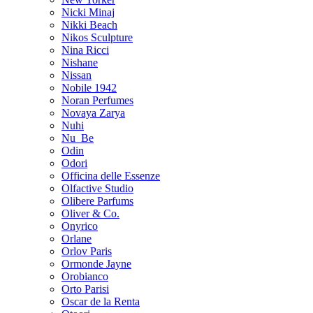
Nicki Minaj
Nikki Beach
Nikos Sculpture
Nina Ricci
Nishane
Nissan
Nobile 1942
Noran Perfumes
Novaya Zarya
Nuhi
Nu_Be
Odin
Odori
Officina delle Essenze
Olfactive Studio
Olibere Parfums
Oliver & Co.
Onyrico
Orlane
Orlov Paris
Ormonde Jayne
Orobianco
Orto Parisi
Oscar de la Renta