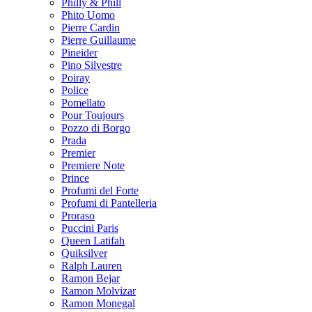
Philly & Phill
Phito Uomo
Pierre Cardin
Pierre Guillaume
Pineider
Pino Silvestre
Poiray
Police
Pomellato
Pour Toujours
Pozzo di Borgo
Prada
Premier
Premiere Note
Prince
Profumi del Forte
Profumi di Pantelleria
Proraso
Puccini Paris
Queen Latifah
Quiksilver
Ralph Lauren
Ramon Bejar
Ramon Molvizar
Ramon Monegal