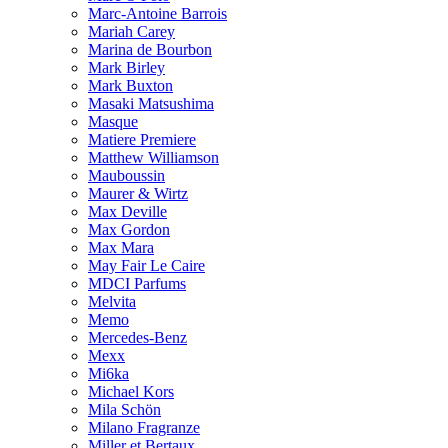
Marc-Antoine Barrois
Mariah Carey
Marina de Bourbon
Mark Birley
Mark Buxton
Masaki Matsushima
Masque
Matiere Premiere
Matthew Williamson
Mauboussin
Maurer & Wirtz
Max Deville
Max Gordon
Max Mara
May Fair Le Caire
MDCI Parfums
Melvita
Memo
Mercedes-Benz
Mexx
Mi6ka
Michael Kors
Mila Schön
Milano Fragranze
Miller et Bertaux