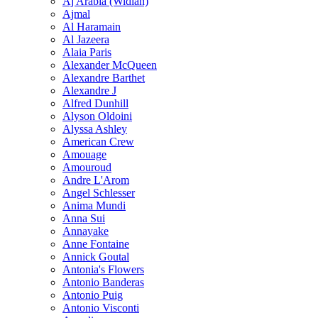
Aj Arabia (Widian)
Ajmal
Al Haramain
Al Jazeera
Alaia Paris
Alexander McQueen
Alexandre Barthet
Alexandre J
Alfred Dunhill
Alyson Oldoini
Alyssa Ashley
American Crew
Amouage
Amouroud
Andre L'Arom
Angel Schlesser
Anima Mundi
Anna Sui
Annayake
Anne Fontaine
Annick Goutal
Antonia's Flowers
Antonio Banderas
Antonio Puig
Antonio Visconti