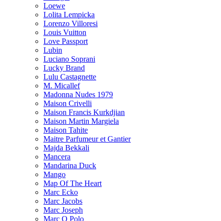
Loewe
Lolita Lempicka
Lorenzo Villoresi
Louis Vuitton
Love Passport
Lubin
Luciano Soprani
Lucky Brand
Lulu Castagnette
M. Micallef
Madonna Nudes 1979
Maison Crivelli
Maison Francis Kurkdjian
Maison Martin Margiela
Maison Tahite
Maitre Parfumeur et Gantier
Majda Bekkali
Mancera
Mandarina Duck
Mango
Map Of The Heart
Marc Ecko
Marc Jacobs
Marc Joseph
Marc O Polo