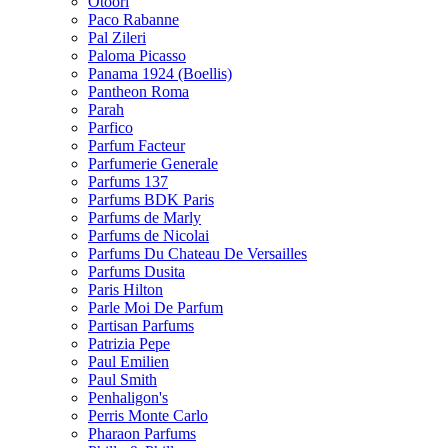
Otoori
Paco Rabanne
Pal Zileri
Paloma Picasso
Panama 1924 (Boellis)
Pantheon Roma
Parah
Parfico
Parfum Facteur
Parfumerie Generale
Parfums 137
Parfums BDK Paris
Parfums de Marly
Parfums de Nicolai
Parfums Du Chateau De Versailles
Parfums Dusita
Paris Hilton
Parle Moi De Parfum
Partisan Parfums
Patrizia Pepe
Paul Emilien
Paul Smith
Penhaligon's
Perris Monte Carlo
Pharaon Parfums