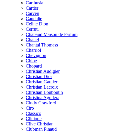
Carthusia
Cartier
Carven
Caudalie
Celine Dion
Cerruti
Chabaud Maison de Parfum
Chanel
Chantal Thomass
Charriol
Chevignon
Chloe
Chopard
Christian Audigier
Christian Dior
Christian Gautier
Christian Lacroix
Christian Louboutin
Christina Aguilera
Cindy Crawford
Ciro
Classico
Clinique
Clive Christian
Clubman Pinaud