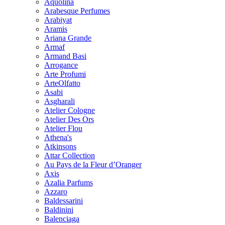
Aquolina
Arabesque Perfumes
Arabiyat
Aramis
Ariana Grande
Armaf
Armand Basi
Arrogance
Arte Profumi
ArteOlfatto
Asabi
Asgharali
Atelier Cologne
Atelier Des Ors
Atelier Flou
Athena's
Atkinsons
Attar Collection
Au Pays de la Fleur d’Oranger
Axis
Azalia Parfums
Azzaro
Baldessarini
Baldinini
Balenciaga