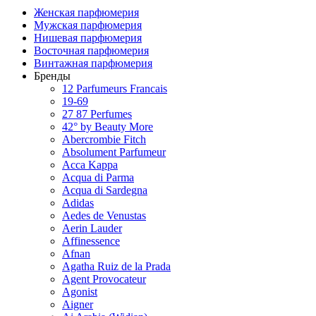
Женская парфюмерия
Мужская парфюмерия
Нишевая парфюмерия
Восточная парфюмерия
Винтажная парфюмерия
Бренды
12 Parfumeurs Francais
19-69
27 87 Perfumes
42° by Beauty More
Abercrombie Fitch
Absolument Parfumeur
Acca Kappa
Acqua di Parma
Acqua di Sardegna
Adidas
Aedes de Venustas
Aerin Lauder
Affinessence
Afnan
Agatha Ruiz de la Prada
Agent Provocateur
Agonist
Aigner