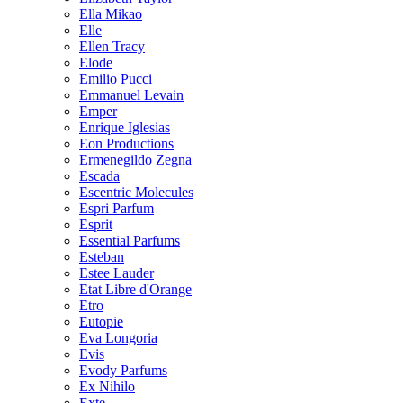
Ella Mikao
Elle
Ellen Tracy
Elode
Emilio Pucci
Emmanuel Levain
Emper
Enrique Iglesias
Eon Productions
Ermenegildo Zegna
Escada
Escentric Molecules
Espri Parfum
Esprit
Essential Parfums
Esteban
Estee Lauder
Etat Libre d'Orange
Etro
Eutopie
Eva Longoria
Evis
Evody Parfums
Ex Nihilo
Exte