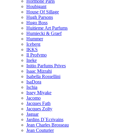
Hormone Paris
Houbigant
House Of Sillage
Hugh Parsons
Hugo Boss
Huitieme Art Parfums
Humiecki & Graef
Hummer
Iceberg
IKKS
Il Profvmo
Ineke
Initio Parfums Prives
Isaac Mizrahi
Isabella Rossellini
IsaDora
Ischia
Issey Miyake
Jacomo
Jacques Fath
Jacques Zolty
Jaguar
Jardins D`Ecrivains
Jean Charles Brosseau
Jean Couturier