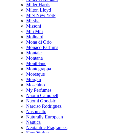
Miller Harris
Milton Lloyd
MiN New York
Missha
Missoni
Miu Miu
Molinard
Mona di Orio
Monaco Parfums
Montale
Montana
Montblanc
Montegrappa
Moresque
Morgan
Moschino
My Perfumes
Naomi Campbell
Naomi Goodsir
Narciso Rodriguez
Nasomatto
Naturally European
Nautica
Neotantric Fragrances
New Yorker