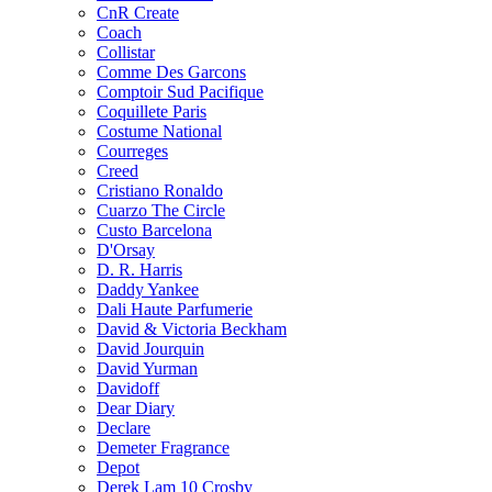
CnR Create
Coach
Collistar
Comme Des Garcons
Comptoir Sud Pacifique
Coquillete Paris
Costume National
Courreges
Creed
Cristiano Ronaldo
Cuarzo The Circle
Custo Barcelona
D'Orsay
D. R. Harris
Daddy Yankee
Dali Haute Parfumerie
David & Victoria Beckham
David Jourquin
David Yurman
Davidoff
Dear Diary
Declare
Demeter Fragrance
Depot
Derek Lam 10 Crosby