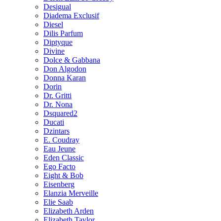
Desigual
Diadema Exclusif
Diesel
Dilis Parfum
Diptyque
Divine
Dolce & Gabbana
Don Algodon
Donna Karan
Dorin
Dr. Gritti
Dr. Nona
Dsquared2
Ducati
Dzintars
E. Coudray
Eau Jeune
Eden Classic
Ego Facto
Eight & Bob
Eisenberg
Elanzia Merveille
Elie Saab
Elizabeth Arden
Elizabeth Taylor