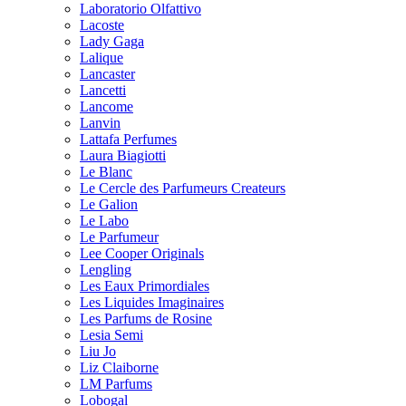
Laboratorio Olfattivo
Lacoste
Lady Gaga
Lalique
Lancaster
Lancetti
Lancome
Lanvin
Lattafa Perfumes
Laura Biagiotti
Le Blanc
Le Cercle des Parfumeurs Createurs
Le Galion
Le Labo
Le Parfumeur
Lee Cooper Originals
Lengling
Les Eaux Primordiales
Les Liquides Imaginaires
Les Parfums de Rosine
Lesia Semi
Liu Jo
Liz Claiborne
LM Parfums
Lobogal