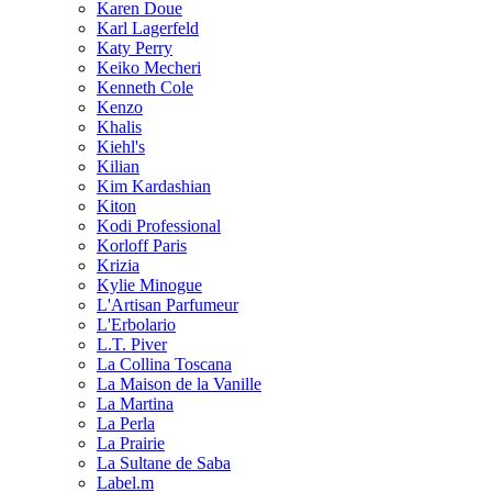
Karen Doue
Karl Lagerfeld
Katy Perry
Keiko Mecheri
Kenneth Cole
Kenzo
Khalis
Kiehl's
Kilian
Kim Kardashian
Kiton
Kodi Professional
Korloff Paris
Krizia
Kylie Minogue
L'Artisan Parfumeur
L'Erbolario
L.T. Piver
La Collina Toscana
La Maison de la Vanille
La Martina
La Perla
La Prairie
La Sultane de Saba
Label.m