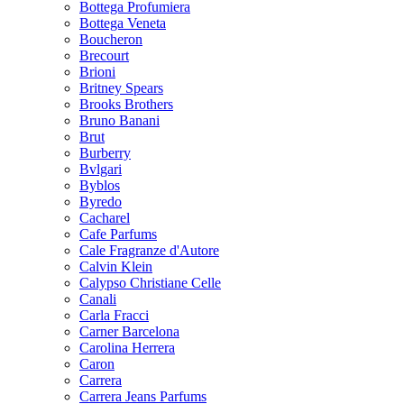
Bottega Profumiera
Bottega Veneta
Boucheron
Brecourt
Brioni
Britney Spears
Brooks Brothers
Bruno Banani
Brut
Burberry
Bvlgari
Byblos
Byredo
Cacharel
Cafe Parfums
Cale Fragranze d'Autore
Calvin Klein
Calypso Christiane Celle
Canali
Carla Fracci
Carner Barcelona
Carolina Herrera
Caron
Carrera
Carrera Jeans Parfums