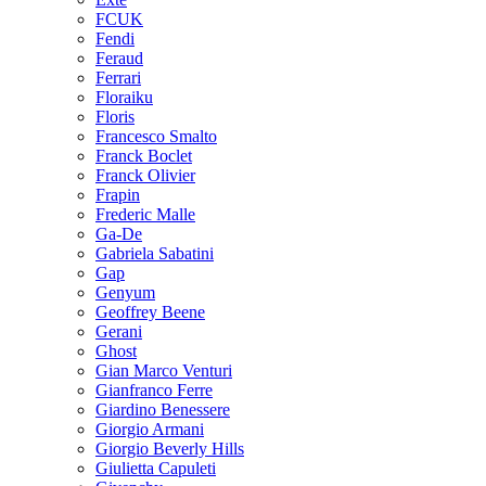
FCUK
Fendi
Feraud
Ferrari
Floraiku
Floris
Francesco Smalto
Franck Boclet
Franck Olivier
Frapin
Frederic Malle
Ga-De
Gabriela Sabatini
Gap
Genyum
Geoffrey Beene
Gerani
Ghost
Gian Marco Venturi
Gianfranco Ferre
Giardino Benessere
Giorgio Armani
Giorgio Beverly Hills
Giulietta Capuleti