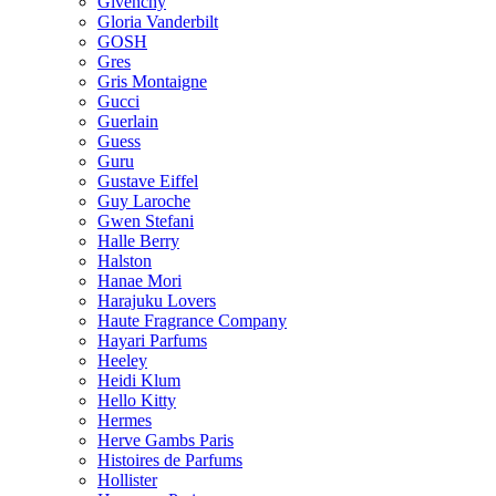
Givenchy
Gloria Vanderbilt
GOSH
Gres
Gris Montaigne
Gucci
Guerlain
Guess
Guru
Gustave Eiffel
Guy Laroche
Gwen Stefani
Halle Berry
Halston
Hanae Mori
Harajuku Lovers
Haute Fragrance Company
Hayari Parfums
Heeley
Heidi Klum
Hello Kitty
Hermes
Herve Gambs Paris
Histoires de Parfums
Hollister