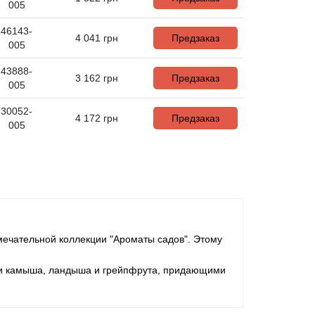
005
46143-
4 041
грн
Предзаказ
005
43888-
3 162
грн
Предзаказ
005
30052-
4 172
грн
Предзаказ
005
мечательной коллекции "Ароматы садов". Этому
ми камыша, ландыша и грейпфрута, придающими