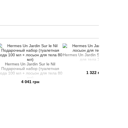
Hermes Un Jardin Sur le Nil лосьон
Hermes Un J
для тела 200 мл
мини
Jardin Sur le Nil
набор (туалетная
1 322 грн
 лосьон для тела 80
мл)
041 грн