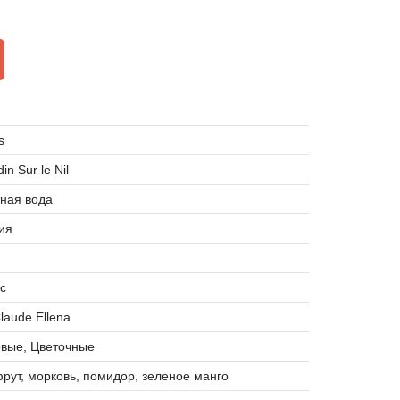
s
in Sur le Nil
ная вода
ия
с
laude Ellena
овые, Цветочные
рут, морковь, помидор, зеленое манго