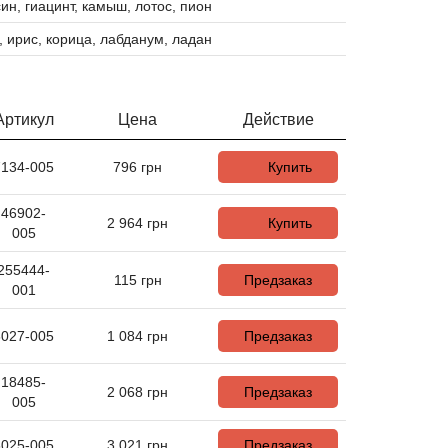
ин, гиацинт, камыш, лотос, пион
, ирис, корица, лабданум, ладан
Артикул
Цена
Действие
7134-005
796
грн
Купить
46902-
2 964
грн
Купить
005
255444-
115
грн
Предзаказ
001
6027-005
1 084
грн
Предзаказ
18485-
2 068
грн
Предзаказ
005
6025-005
3 021
грн
Предзаказ