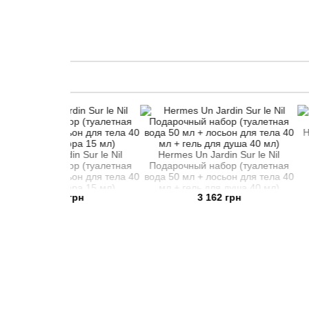
Hermes Un Jar
туалетна
din Sur le Nil
Hermes Un Jardin Sur le Nil
бор (туалетная
Подарочный набор (туалетная
97
осьон для тела 40
вода 50 мл + лосьон для тела 40
тюра 15 мл)
мл + гель для душа 40 мл)
2 грн
3 162 грн