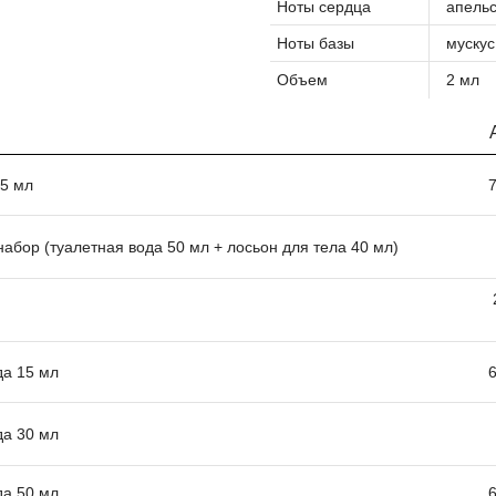
Ноты сердца
апельс
Ноты базы
мускус
Объем
2 мл
.5 мл
набор (туалетная вода 50 мл + лосьон для тела 40 мл)
да 15 мл
да 30 мл
да 50 мл