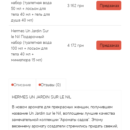
Attar Collection
набор (туалетная вода
3 162
грн
Предзаказ
50 мл + лосьон для
тела 40 мл + гель для
Au Pays de la Fleur d’Oranger
душа 40 мл)
Axis
Hermes Un Jardin Sur
le Nil Подарочный
набор (туалетная вода
Azalia Parfums
4 172
грн
Предзаказ
100 мл + лосьон для
тела 40 мл +
Azzaro
миниатюра 15 мл)
Baldessarini
Описание
Отзывы (0)
Baldinini
HERMES UN JARDIN SUR LE NIL
Balenciaga
В новом аромате для прекрасных женщин, получившем
название Un Jardin sur le Nil, воплощены лучшие качества
Balmain
замечательной коллекции "Ароматы садов". Этому
весеннему аромату создатели стремились придать свежий,