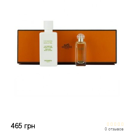
Acqua di Parma
Acqua di Sardegna
Adidas
Aedes de Venustas
Aerin Lauder
Affinessence
Afnan
Agatha Ruiz de la Prada
465 грн
0 отзывов
Agent Provocateur