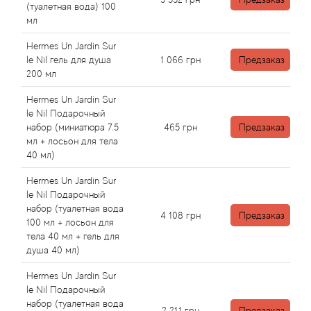
Antonio Visconti
(туалетная вода) 100
мл
Aquolina
Hermes Un Jardin Sur
le Nil гель для душа
1 066
грн
Предзаказ
Arabesque Perfumes
200 мл
Hermes Un Jardin Sur
Arabiyat
le Nil Подарочный
набор (миниатюра 7.5
465
грн
Предзаказ
Aramis
мл + лосьон для тела
40 мл)
Ariana Grande
Hermes Un Jardin Sur
le Nil Подарочный
набор (туалетная вода
Armaf
4 108
грн
Предзаказ
100 мл + лосьон для
тела 40 мл + гель для
Armand Basi
душа 40 мл)
Hermes Un Jardin Sur
Arrogance
le Nil Подарочный
набор (туалетная вода
2 211
грн
Предзаказ