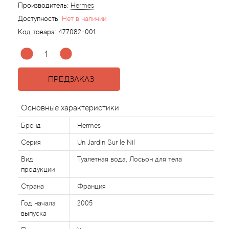
Производитель:
Hermes
Доступность:
Нет в наличии
Agonist
Код товара:
477082-001
Aigner
Aj Arabia (Widian)
ПРЕДЗАКАЗ
Ajmal
Основные характеристики
Бренд
Hermes
Al Haramain
Серия
Un Jardin Sur le Nil
Al Jazeera
Вид
Туалетная вода, Лосьон для тела
продукции
Alaia Paris
Страна
Франция
Alexander McQueen
Год начала
2005
выпуска