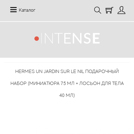
Каталог
12 Parfumeurs Francais
О нас
Мой аккаунт
19-69
Отзывы
История заказов
HERMES UN JARDIN SUR LE NIL ПОДАРОЧНЫЙ
27 87 Perfumes
Доставка
Рассылка новостей
НАБОР (МИНИАТЮРА 7.5 МЛ + ЛОСЬОН ДЛЯ ТЕЛА
42° by Beauty More
Условия
40 МЛ)
Abercrombie Fitch
Aкции
Absolument Parfumeur
Контакты
Acca Kappa
Статьи