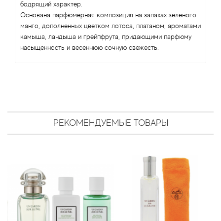
Bamotte
бодрящий характер.
Основана парфюмерная композиция на запахах зеленого
манго, дополненных цветком лотоса, платаном, ароматами
Banana Republic
камыша, ландыша и грейпфрута, придающими парфюму
насыщенность и весеннюю сочную свежесть.
Baruti
Baviphat
BeauFort London
РЕКОМЕНДУЕМЫЕ ТОВАРЫ
Bebe
Benetton
Bentley
Beso Beach