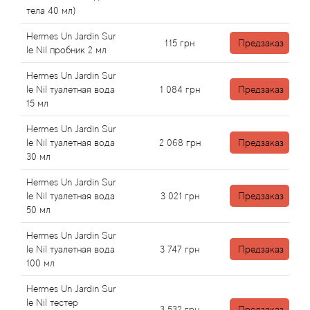
Angel Schlesser
тела 40 мл)
Anima Mundi
Hermes Un Jardin Sur
115
грн
Предзаказ
le Nil пробник 2 мл
Anna Sui
Hermes Un Jardin Sur
le Nil туалетная вода
1 084
грн
Предзаказ
15 мл
Annayake
Hermes Un Jardin Sur
Anne Fontaine
le Nil туалетная вода
2 068
грн
Предзаказ
30 мл
Annick Goutal
Hermes Un Jardin Sur
le Nil туалетная вода
3 021
грн
Предзаказ
Antonia's Flowers
50 мл
Hermes Un Jardin Sur
Antonio Banderas
le Nil туалетная вода
3 747
грн
Предзаказ
100 мл
Antonio Puig
Hermes Un Jardin Sur
le Nil тестер
3 532
грн
Предзаказ