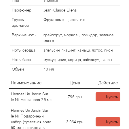
Alexandre Barthet
Пол
Унисекс
Парфюмер
Jean-Claude Ellena
Alexandre J
Группы
Фруктовые, Цветочные
ароматов
Alfred Dunhill
Верхние ноты
грейпфрут, морковь, помидор, зеленое
манго
Alyson Oldoini
Ноты сердца
апельсин, гиацинт, камыш, лотос, пион
Alyssa Ashley
Ноты базы
мускус, ирис, корица, лабданум, ладан
Объем
40 мл
American Crew
Наименование
Цена
Действие
Amouage
Hermes Un Jardin Sur
796
грн
Купить
le Nil миниатюра 7.5 мл
Amouroud
Hermes Un Jardin Sur
Andre L'Arom
le Nil Подарочный
набор (туалетная вода
2 964
грн
Купить
50 мл + лосьон для