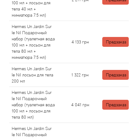
Arte Profumi
100 мл + лосьон для
тела 40 мл +
миниатюра 7.5 мл)
ArteOlfatto
Hermes Un Jardin Sur
Asabi
le Nil Подарочный
набор (туалетная вода
4 133
грн
Предзаказ
100 мл + лосьон для
Asgharali
тела 80 мл +
миниатюра 7.5 мл)
Atelier Cologne
Hermes Un Jardin Sur
le Nil лосьон для тела
1 322
грн
Предзаказ
Atelier Des Ors
200 мл
Hermes Un Jardin Sur
Atelier Flou
le Nil Подарочный
набор (туалетная вода
4 041
грн
Предзаказ
Athena's
100 мл + лосьон для
тела 80 мл)
Atkinsons
Hermes Un Jardin Sur
le Nil Подарочный