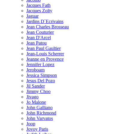
Jacques Fath
Jacques Zolty
Jaguar
Jardins D`Ecrivains
Jean Charles Brosseau
Jean Couturier
Jean D'Arcel
Jean Patou
Jean Paul Gaultier
Jean-Louis Scherrer
Jeanne en Provence
Jennifer Lopez
Jeroboam
Jessica Simpson
Jesus Del Pozo
Jil Sander
Jimmy Choo
Jivago
Jo Malone
John Galliano
John Richmond
John Varvatos
Joop
Jovoy Paris