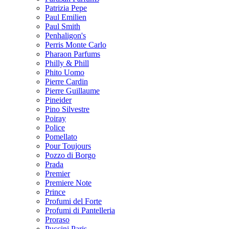
Patrizia Pepe
Paul Emilien
Paul Smith
Penhaligon's
Perris Monte Carlo
Pharaon Parfums
Philly & Phill
Phito Uomo
Pierre Cardin
Pierre Guillaume
Pineider
Pino Silvestre
Poiray
Police
Pomellato
Pour Toujours
Pozzo di Borgo
Prada
Premier
Premiere Note
Prince
Profumi del Forte
Profumi di Pantelleria
Proraso
Puccini Paris