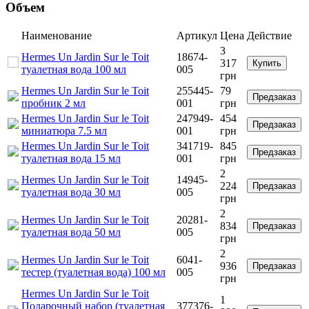
Объем
Наименование
Артикул
Цена
Действие
3
Hermes Un Jardin Sur le Toit
18674-
317
Купить
туалетная вода 100 мл
005
грн
Hermes Un Jardin Sur le Toit
255445-
79
Предзаказ
пробник 2 мл
001
грн
Hermes Un Jardin Sur le Toit
247949-
454
Предзаказ
миниатюра 7.5 мл
001
грн
Hermes Un Jardin Sur le Toit
341719-
845
Предзаказ
туалетная вода 15 мл
001
грн
2
Hermes Un Jardin Sur le Toit
14945-
224
Предзаказ
туалетная вода 30 мл
005
грн
2
Hermes Un Jardin Sur le Toit
20281-
834
Предзаказ
туалетная вода 50 мл
005
грн
2
Hermes Un Jardin Sur le Toit
6041-
936
Предзаказ
тестер (туалетная вода) 100 мл
005
грн
Hermes Un Jardin Sur le Toit
1
Подарочный набор (туалетная
377376-