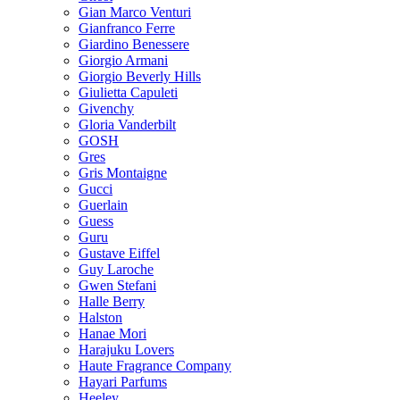
Gian Marco Venturi
Gianfranco Ferre
Giardino Benessere
Giorgio Armani
Giorgio Beverly Hills
Giulietta Capuleti
Givenchy
Gloria Vanderbilt
GOSH
Gres
Gris Montaigne
Gucci
Guerlain
Guess
Guru
Gustave Eiffel
Guy Laroche
Gwen Stefani
Halle Berry
Halston
Hanae Mori
Harajuku Lovers
Haute Fragrance Company
Hayari Parfums
Heeley