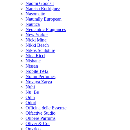
Naomi Goodsir
Narciso Rodriguez
Nasomatto
Naturally European
Nautica
Neotantric Fragrances
New Yorker
Nicki Minaj
Nikki Beach
Nikos Sculpture
Nina Ricci
Nishane
Nissan
Nobile 1942
Noran Perfumes
Novaya Zarya
Nuhi
Nu_Be
Odin
Odori
Officina delle Essenze
Olfactive Studio
Olibere Parfums
Oliver & Co.
Onyrico