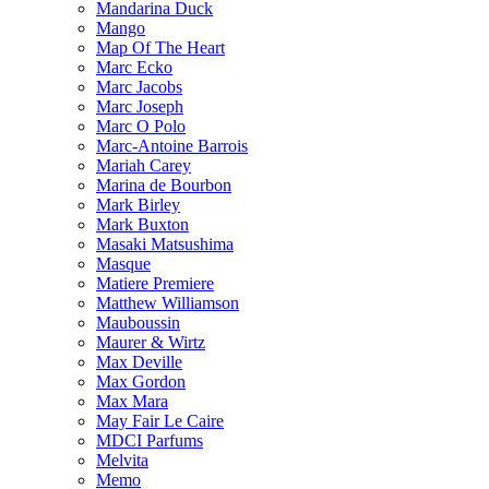
Mandarina Duck
Mango
Map Of The Heart
Marc Ecko
Marc Jacobs
Marc Joseph
Marc O Polo
Marc-Antoine Barrois
Mariah Carey
Marina de Bourbon
Mark Birley
Mark Buxton
Masaki Matsushima
Masque
Matiere Premiere
Matthew Williamson
Mauboussin
Maurer & Wirtz
Max Deville
Max Gordon
Max Mara
May Fair Le Caire
MDCI Parfums
Melvita
Memo