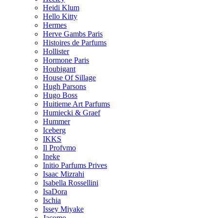
Heidi Klum
Hello Kitty
Hermes
Herve Gambs Paris
Histoires de Parfums
Hollister
Hormone Paris
Houbigant
House Of Sillage
Hugh Parsons
Hugo Boss
Huitieme Art Parfums
Humiecki & Graef
Hummer
Iceberg
IKKS
Il Profvmo
Ineke
Initio Parfums Prives
Isaac Mizrahi
Isabella Rossellini
IsaDora
Ischia
Issey Miyake
Jacomo