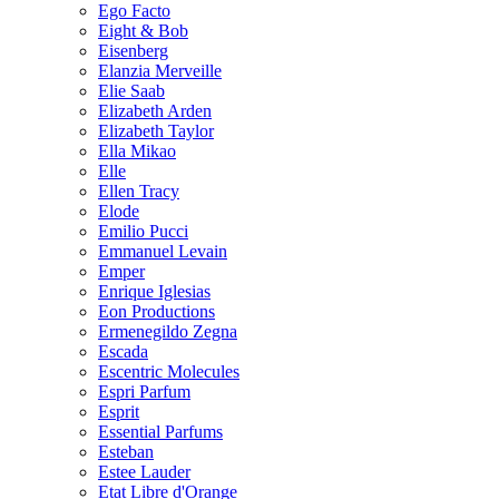
Ego Facto
Eight & Bob
Eisenberg
Elanzia Merveille
Elie Saab
Elizabeth Arden
Elizabeth Taylor
Ella Mikao
Elle
Ellen Tracy
Elode
Emilio Pucci
Emmanuel Levain
Emper
Enrique Iglesias
Eon Productions
Ermenegildo Zegna
Escada
Escentric Molecules
Espri Parfum
Esprit
Essential Parfums
Esteban
Estee Lauder
Etat Libre d'Orange