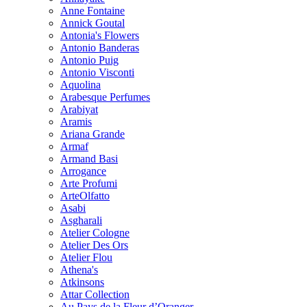
Anne Fontaine
Annick Goutal
Antonia's Flowers
Antonio Banderas
Antonio Puig
Antonio Visconti
Aquolina
Arabesque Perfumes
Arabiyat
Aramis
Ariana Grande
Armaf
Armand Basi
Arrogance
Arte Profumi
ArteOlfatto
Asabi
Asgharali
Atelier Cologne
Atelier Des Ors
Atelier Flou
Athena's
Atkinsons
Attar Collection
Au Pays de la Fleur d’Oranger