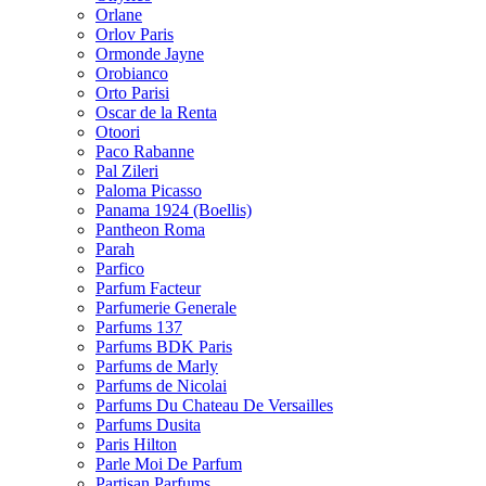
Orlane
Orlov Paris
Ormonde Jayne
Orobianco
Orto Parisi
Oscar de la Renta
Otoori
Paco Rabanne
Pal Zileri
Paloma Picasso
Panama 1924 (Boellis)
Pantheon Roma
Parah
Parfico
Parfum Facteur
Parfumerie Generale
Parfums 137
Parfums BDK Paris
Parfums de Marly
Parfums de Nicolai
Parfums Du Chateau De Versailles
Parfums Dusita
Paris Hilton
Parle Moi De Parfum
Partisan Parfums