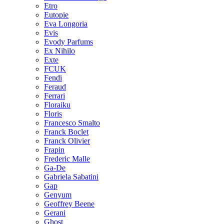
Etro
Eutopie
Eva Longoria
Evis
Evody Parfums
Ex Nihilo
Exte
FCUK
Fendi
Feraud
Ferrari
Floraiku
Floris
Francesco Smalto
Franck Boclet
Franck Olivier
Frapin
Frederic Malle
Ga-De
Gabriela Sabatini
Gap
Genyum
Geoffrey Beene
Gerani
Ghost