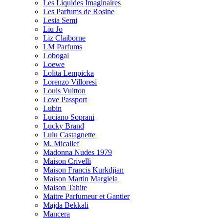
Les Liquides Imaginaires
Les Parfums de Rosine
Lesia Semi
Liu Jo
Liz Claiborne
LM Parfums
Lobogal
Loewe
Lolita Lempicka
Lorenzo Villoresi
Louis Vuitton
Love Passport
Lubin
Luciano Soprani
Lucky Brand
Lulu Castagnette
M. Micallef
Madonna Nudes 1979
Maison Crivelli
Maison Francis Kurkdjian
Maison Martin Margiela
Maison Tahite
Maitre Parfumeur et Gantier
Majda Bekkali
Mancera