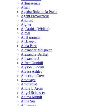
Affinessence
Afnan
Agatha Ruiz de la Prada
Agent Provocateur
Agonist
Aigner
Aj Arabia (Widian)
Ajmal
Al Haramain
Al Jazeera
Alaia Paris
Alexander McQueen
Alexandre Barthet
Alexandre J
Alfred Dunhill
Alyson Oldoini
Alyssa Ashley
American Crew
Amouage
Amouroud
Andre L'Arom
Angel Schlesser
Anima Mundi
Anna Sui
Annayake