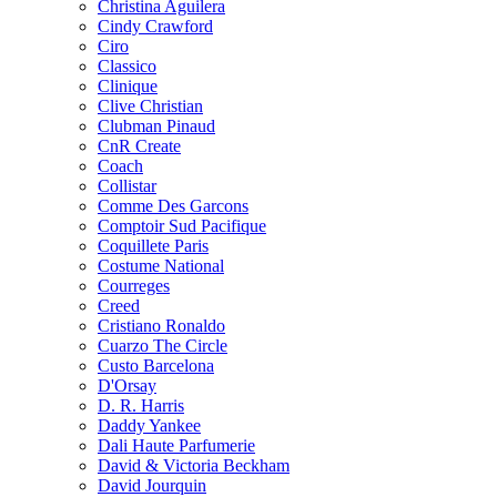
Christina Aguilera
Cindy Crawford
Ciro
Classico
Clinique
Clive Christian
Clubman Pinaud
CnR Create
Coach
Collistar
Comme Des Garcons
Comptoir Sud Pacifique
Coquillete Paris
Costume National
Courreges
Creed
Cristiano Ronaldo
Cuarzo The Circle
Custo Barcelona
D'Orsay
D. R. Harris
Daddy Yankee
Dali Haute Parfumerie
David & Victoria Beckham
David Jourquin