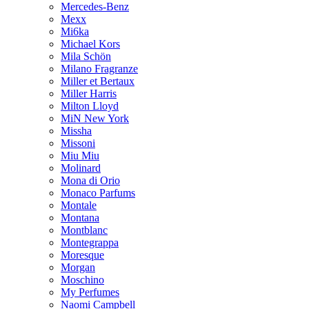
Mercedes-Benz
Mexx
Mi6ka
Michael Kors
Mila Schön
Milano Fragranze
Miller et Bertaux
Miller Harris
Milton Lloyd
MiN New York
Missha
Missoni
Miu Miu
Molinard
Mona di Orio
Monaco Parfums
Montale
Montana
Montblanc
Montegrappa
Moresque
Morgan
Moschino
My Perfumes
Naomi Campbell