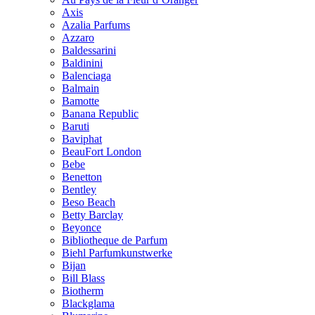
Axis
Azalia Parfums
Azzaro
Baldessarini
Baldinini
Balenciaga
Balmain
Bamotte
Banana Republic
Baruti
Baviphat
BeauFort London
Bebe
Benetton
Bentley
Beso Beach
Betty Barclay
Beyonce
Bibliotheque de Parfum
Biehl Parfumkunstwerke
Bijan
Bill Blass
Biotherm
Blackglama