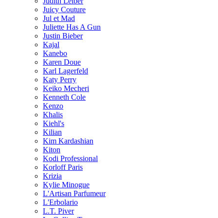
Judith Leiber
Juicy Couture
Jul et Mad
Juliette Has A Gun
Justin Bieber
Kajal
Kanebo
Karen Doue
Karl Lagerfeld
Katy Perry
Keiko Mecheri
Kenneth Cole
Kenzo
Khalis
Kiehl's
Kilian
Kim Kardashian
Kiton
Kodi Professional
Korloff Paris
Krizia
Kylie Minogue
L'Artisan Parfumeur
L'Erbolario
L.T. Piver