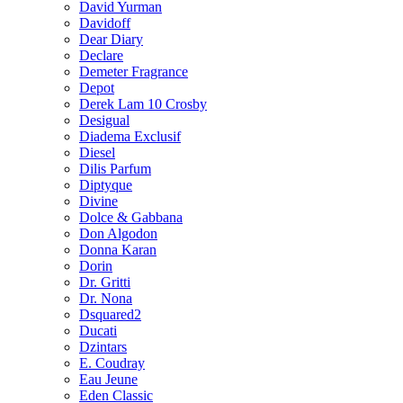
David Yurman
Davidoff
Dear Diary
Declare
Demeter Fragrance
Depot
Derek Lam 10 Crosby
Desigual
Diadema Exclusif
Diesel
Dilis Parfum
Diptyque
Divine
Dolce & Gabbana
Don Algodon
Donna Karan
Dorin
Dr. Gritti
Dr. Nona
Dsquared2
Ducati
Dzintars
E. Coudray
Eau Jeune
Eden Classic