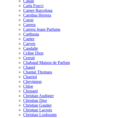
Canali
Carla Fracci
Carner Barcelona
Carolina Herrera
Caron
Carrera
Carrera Jeans Parfums
Carthusia
Cartier
Carven
Caudalie
Celine Dion
Cerruti
Chabaud Maison de Parfum
Chanel
Chantal Thomass
Charriol
Chevignon
Chloe
Chopard
Christian Audigier
Christian Dior
Christian Gautier
Christian Lacroix
Christian Louboutin