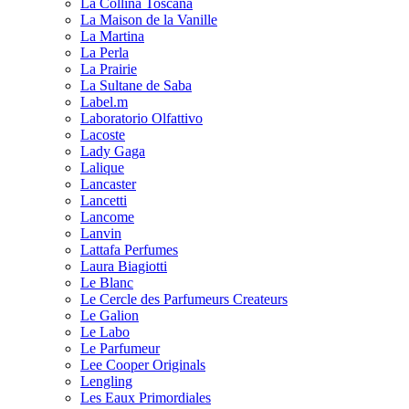
La Collina Toscana
La Maison de la Vanille
La Martina
La Perla
La Prairie
La Sultane de Saba
Label.m
Laboratorio Olfattivo
Lacoste
Lady Gaga
Lalique
Lancaster
Lancetti
Lancome
Lanvin
Lattafa Perfumes
Laura Biagiotti
Le Blanc
Le Cercle des Parfumeurs Createurs
Le Galion
Le Labo
Le Parfumeur
Lee Cooper Originals
Lengling
Les Eaux Primordiales