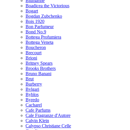
Blumarine
Boadicea the Victorious
Bogart
Bogdan Zubchenko
Bois 1920
Bon Parfumeur
Bond No.9
Bottega Profumiera
Bottega Veneta
Boucheron
Brecourt
Brioni
Britney Spears
Brooks Brothers
Bruno Banani
Brut
Burberry
Bvlgari
Byblos
Byredo
Cacharel
Cafe Parfums
Cale Fragranze d'Autore
Calvin Klein
Calypso Christiane Celle