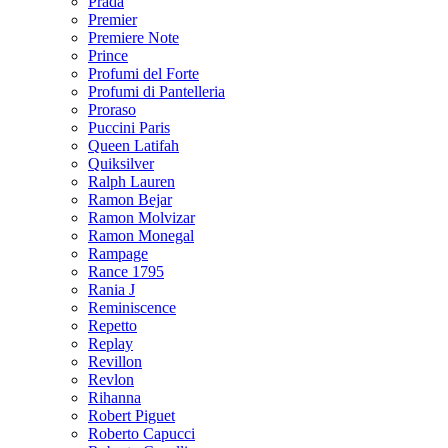
Prada
Premier
Premiere Note
Prince
Profumi del Forte
Profumi di Pantelleria
Proraso
Puccini Paris
Queen Latifah
Quiksilver
Ralph Lauren
Ramon Bejar
Ramon Molvizar
Ramon Monegal
Rampage
Rance 1795
Rania J
Reminiscence
Repetto
Replay
Revillon
Revlon
Rihanna
Robert Piguet
Roberto Capucci