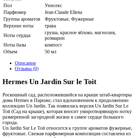
Пол
Унисекс
Парфюмер
Jean-Claude Ellena
Группы ароматов
Фруктовые, Фужерные
Верхние ноты
трава
груша, красное яблоко, магнолия,
Ноты сердца
розмарин
Ноты базы
компост
Объем
50 мл
Описание
Отзывы (0)
Hermes Un Jardin Sur le Toit
Роскошный сад, расположившийся на крыше штаб-квартиры
дома Hermes в Париже, стал вдохновением к продолжению
коллекции Un Jardin. Так появилась версия Un Jardin Sur Le
Toit (Сад на крыше), которая вносит умиротворяющую нотку
размеренной загородной жизни в самое сердце большого
города.
Un Jardin Sur Le Toit относится к группе ароматов фужерные,
фруктовые. Свежая парфюмерная композиция составлена из