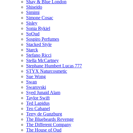
Shay & Blue London
Shiseido
Simimi
Simone Cosac
Sisley
Sonia Rykiel
SoOud
Sospiro Perfumes
Stacked Style
Starck
Stefano Ricci
Stella McCartney
Stephane Humbert Lucas 777
STYX Naturсosmetic
Sue Wong
Swan
Swarovski
Syed Junaid Alam
Taylor Swift
Ted Lapidus
Teo Cabanel
Terry de Gunzburg
The Bluebeards Revenge
The Different Company
The House of Oud