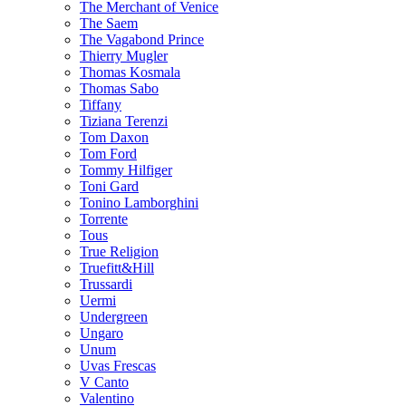
The Merchant of Venice
The Saem
The Vagabond Prince
Thierry Mugler
Thomas Kosmala
Thomas Sabo
Tiffany
Tiziana Terenzi
Tom Daxon
Tom Ford
Tommy Hilfiger
Toni Gard
Tonino Lamborghini
Torrente
Tous
True Religion
Truefitt&Hill
Trussardi
Uermi
Undergreen
Ungaro
Unum
Uvas Frescas
V Canto
Valentino