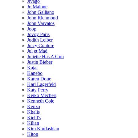
Jivago
Jo Malone
John Galliano
John Richmond
John Varvatos
Joop
Jovoy Paris
Judith Leiber
Juicy Couture
Jul et Mad
Juliette Has A Gun
Justin Bieber
Kajal
Kanebo
Karen Doue
Karl Lagerfeld
Katy Perry
Keiko Mecheri
Kenneth Cole
Kenzo
Khalis
Kiehl's
Kilian
Kim Kardashian
Kiton