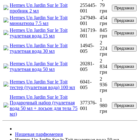
Hermes Un Jardin Sur le Toit
255445-
79
Предзаказ
пробник 2 мл
001
грн
Hermes Un Jardin Sur le Toit
247949-
454
Предзаказ
миниатюра 7.5 мл
001
грн
Hermes Un Jardin Sur le Toit
341719-
845
Предзаказ
туалетная вода 15 мл
001
грн
2
Hermes Un Jardin Sur le Toit
14945-
224
Предзаказ
туалетная вода 30 мл
005
грн
2
Hermes Un Jardin Sur le Toit
20281-
834
Предзаказ
туалетная вода 50 мл
005
грн
2
Hermes Un Jardin Sur le Toit
6041-
936
Предзаказ
тестер (туалетная вода) 100 мл
005
грн
Hermes Un Jardin Sur le Toit
1
Подарочный набор (туалетная
377376-
980
Предзаказ
вода 50 мл + лосьон для тела 75
001
грн
мл)
Нишевая парфюмерия
Hermes Un Jardin Sur le Toit туалетная вода 50 мл