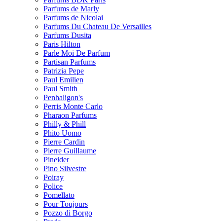
Parfums de Marly
Parfums de Nicolai
Parfums Du Chateau De Versailles
Parfums Dusita
Paris Hilton
Parle Moi De Parfum
Partisan Parfums
Patrizia Pepe
Paul Emilien
Paul Smith
Penhaligon's
Perris Monte Carlo
Pharaon Parfums
Philly & Phill
Phito Uomo
Pierre Cardin
Pierre Guillaume
Pineider
Pino Silvestre
Poiray
Police
Pomellato
Pour Toujours
Pozzo di Borgo