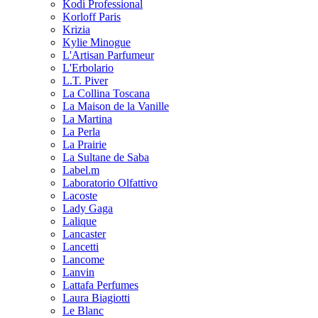
Kodi Professional
Korloff Paris
Krizia
Kylie Minogue
L'Artisan Parfumeur
L'Erbolario
L.T. Piver
La Collina Toscana
La Maison de la Vanille
La Martina
La Perla
La Prairie
La Sultane de Saba
Label.m
Laboratorio Olfattivo
Lacoste
Lady Gaga
Lalique
Lancaster
Lancetti
Lancome
Lanvin
Lattafa Perfumes
Laura Biagiotti
Le Blanc