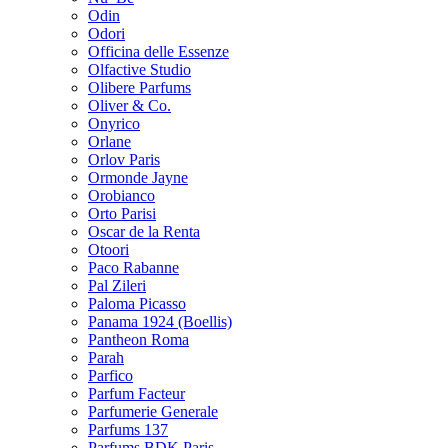
Odin
Odori
Officina delle Essenze
Olfactive Studio
Olibere Parfums
Oliver & Co.
Onyrico
Orlane
Orlov Paris
Ormonde Jayne
Orobianco
Orto Parisi
Oscar de la Renta
Otoori
Paco Rabanne
Pal Zileri
Paloma Picasso
Panama 1924 (Boellis)
Pantheon Roma
Parah
Parfico
Parfum Facteur
Parfumerie Generale
Parfums 137
Parfums BDK Paris