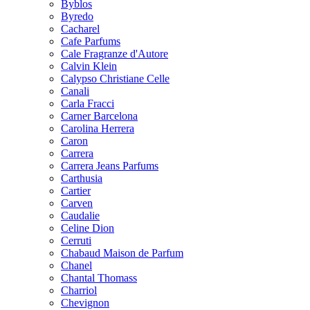
Byblos
Byredo
Cacharel
Cafe Parfums
Cale Fragranze d'Autore
Calvin Klein
Calypso Christiane Celle
Canali
Carla Fracci
Carner Barcelona
Carolina Herrera
Caron
Carrera
Carrera Jeans Parfums
Carthusia
Cartier
Carven
Caudalie
Celine Dion
Cerruti
Chabaud Maison de Parfum
Chanel
Chantal Thomass
Charriol
Chevignon