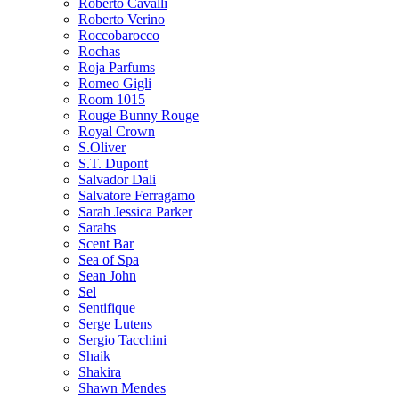
Roberto Cavalli
Roberto Verino
Roccobarocco
Rochas
Roja Parfums
Romeo Gigli
Room 1015
Rouge Bunny Rouge
Royal Crown
S.Oliver
S.T. Dupont
Salvador Dali
Salvatore Ferragamo
Sarah Jessica Parker
Sarahs
Scent Bar
Sea of Spa
Sean John
Sel
Sentifique
Serge Lutens
Sergio Tacchini
Shaik
Shakira
Shawn Mendes