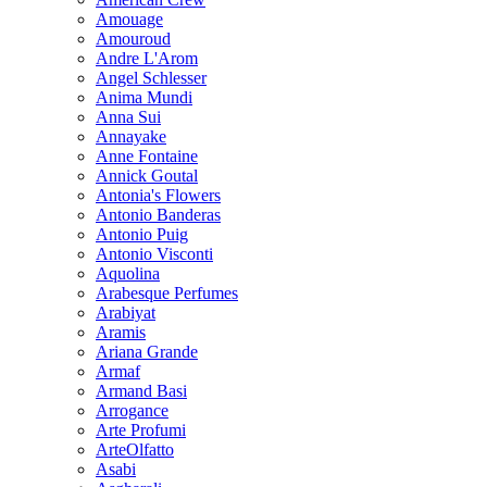
Amouage
Amouroud
Andre L'Arom
Angel Schlesser
Anima Mundi
Anna Sui
Annayake
Anne Fontaine
Annick Goutal
Antonia's Flowers
Antonio Banderas
Antonio Puig
Antonio Visconti
Aquolina
Arabesque Perfumes
Arabiyat
Aramis
Ariana Grande
Armaf
Armand Basi
Arrogance
Arte Profumi
ArteOlfatto
Asabi