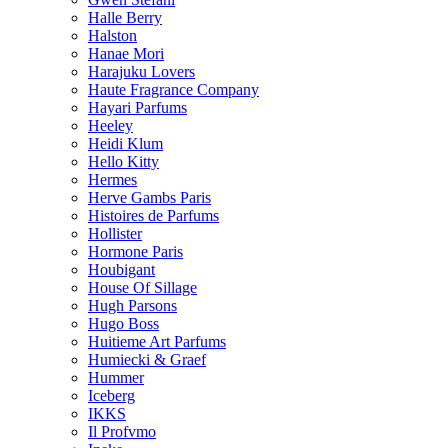
Halle Berry
Halston
Hanae Mori
Harajuku Lovers
Haute Fragrance Company
Hayari Parfums
Heeley
Heidi Klum
Hello Kitty
Hermes
Herve Gambs Paris
Histoires de Parfums
Hollister
Hormone Paris
Houbigant
House Of Sillage
Hugh Parsons
Hugo Boss
Huitieme Art Parfums
Humiecki & Graef
Hummer
Iceberg
IKKS
Il Profvmo