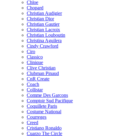
Chloe
Chopard
Christian Audigier
Christian Dior
Christian Gautier
Christian Lacroix
Christian Louboutin
Christina Aguilera
Cindy Crawford
Ciro
Classico
Clinique
Clive Christian
Clubman Pinaud
CnR Create
Coach
Collistar
Comme Des Garcons
Comptoir Sud Pacifique
Coquillete Paris
Costume National
Courreges
Creed
Cristiano Ronaldo
Cuarzo The Circle