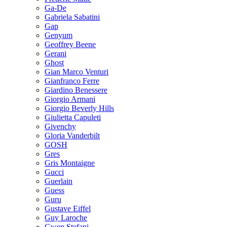
Ga-De
Gabriela Sabatini
Gap
Genyum
Geoffrey Beene
Gerani
Ghost
Gian Marco Venturi
Gianfranco Ferre
Giardino Benessere
Giorgio Armani
Giorgio Beverly Hills
Giulietta Capuleti
Givenchy
Gloria Vanderbilt
GOSH
Gres
Gris Montaigne
Gucci
Guerlain
Guess
Guru
Gustave Eiffel
Guy Laroche
Gwen Stefani