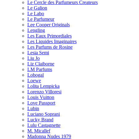
Le Cercle des Parfumeurs Createurs
Le Galion
Le Labo
Le Parfumeur
Lee Cooper Originals
Lengling
Les Eaux Primordiales
Les Liquides Imaginaires
Les Parfums de Rosine
Lesia Semi
Liu Jo
Liz Claiborne
LM Parfums
Lobogal
Loewe
Lolita Lempicka
Lorenzo Villoresi
Louis Vuitton
Love Passport
Lubin
Luciano Soprani
Lucky Brand
Lulu Castagnette
M. Micallef
Madonna Nudes 1979