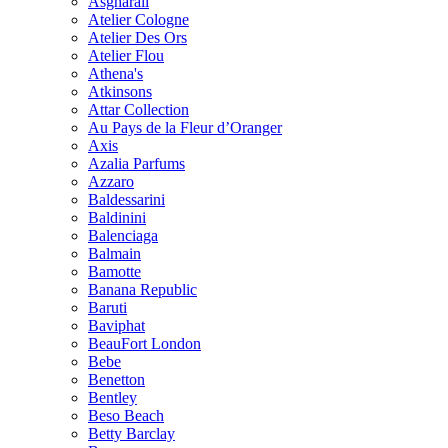
Asgharali
Atelier Cologne
Atelier Des Ors
Atelier Flou
Athena's
Atkinsons
Attar Collection
Au Pays de la Fleur d’Oranger
Axis
Azalia Parfums
Azzaro
Baldessarini
Baldinini
Balenciaga
Balmain
Bamotte
Banana Republic
Baruti
Baviphat
BeauFort London
Bebe
Benetton
Bentley
Beso Beach
Betty Barclay