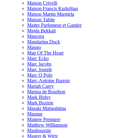
Maison Crivelli
Maison Francis Kurkdjian
Maison Martin Margiela
Maison Tahite
Maitre Parfumeur et Gantier
Majda Bekkali
Mancera
Mandarina Duck
Mango
Map Of The Heart
Marc Ecko
Marc Jacobs
Marc Joseph
Marc O Polo
Marc-Antoine Barrois
Mariah Carey
Marina de Bourbon
Mark Birley
Mark Buxton
Masaki Matsushima
Masque
Matiere Premiere
Matthew Williamson
Mauboussin
Maurer & Wirtz