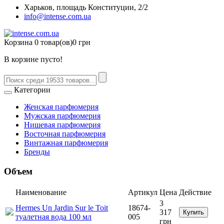
Харьков, площадь Конституции, 2/2
info@intense.com.ua
Корзина
0 товар(ов)
0 грн
В корзине пусто!
Категории
Женская парфюмерия
Мужская парфюмерия
Нишевая парфюмерия
Восточная парфюмерия
Винтажная парфюмерия
Бренды
Объем
Наименование
Артикул
Цена
Действие
3
Hermes Un Jardin Sur le Toit
18674-
317
Купить
туалетная вода 100 мл
005
грн