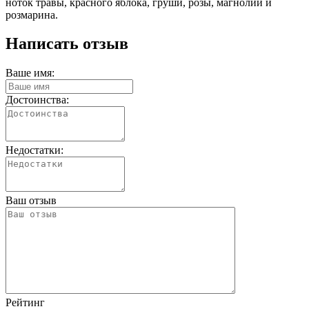
ноток травы, красного яблока, груши, розы, магнолии и
розмарина.
Написать отзыв
Ваше имя:
Достоинства:
Недостатки:
Ваш отзыв
Рейтинг