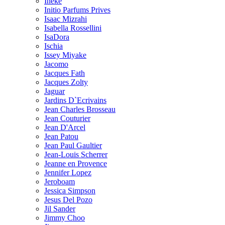
Ineke
Initio Parfums Prives
Isaac Mizrahi
Isabella Rossellini
IsaDora
Ischia
Issey Miyake
Jacomo
Jacques Fath
Jacques Zolty
Jaguar
Jardins D`Ecrivains
Jean Charles Brosseau
Jean Couturier
Jean D'Arcel
Jean Patou
Jean Paul Gaultier
Jean-Louis Scherrer
Jeanne en Provence
Jennifer Lopez
Jeroboam
Jessica Simpson
Jesus Del Pozo
Jil Sander
Jimmy Choo