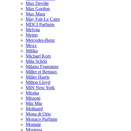
Max Deville
Max Gordon
Max Mara
May Fair Le Caire
MDCI Parfums
Melvita
Memo
Mercedes-Benz
Mexx
Mi6ka
Michael Kors
Mila Schön
Milano Fragranze
Miller et Bertaux
Miller Harris
Milton Lloyd
MiN New York
Missha
Missoni
Miu Miu
Molinard
Mona di Orio
Monaco Parfums
Montale
Montana