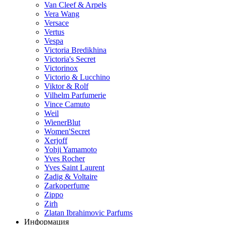
Van Cleef & Arpels
Vera Wang
Versace
Vertus
Vespa
Victoria Bredikhina
Victoria's Secret
Victorinox
Victorio & Lucchino
Viktor & Rolf
Vilhelm Parfumerie
Vince Camuto
Weil
WienerBlut
Women'Secret
Xerjoff
Yohji Yamamoto
Yves Rocher
Yves Saint Laurent
Zadig & Voltaire
Zarkoperfume
Zippo
Zirh
Zlatan Ibrahimovic Parfums
Информация