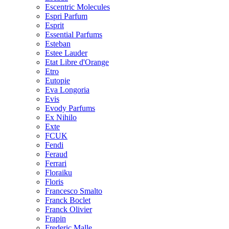
Escentric Molecules
Espri Parfum
Esprit
Essential Parfums
Esteban
Estee Lauder
Etat Libre d'Orange
Etro
Eutopie
Eva Longoria
Evis
Evody Parfums
Ex Nihilo
Exte
FCUK
Fendi
Feraud
Ferrari
Floraiku
Floris
Francesco Smalto
Franck Boclet
Franck Olivier
Frapin
Frederic Malle