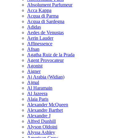
Absolument Parfumeur
Acca Kappa
Acqua di Parma
Acqua di Sardegna
Adidas
Aedes de Venustas
Aerin Lauder
Affinessence
Afnan
Agatha Ruiz de la Prada
Agent Provocateur
Agonist
Aigner
Aj Arabia (Widian)
Ajmal
Al Haramain
Al Jazeera
Alaia Paris
Alexander McQueen
Alexandre Barthet
Alexandre J
Alfred Dunhill
Alyson Oldoini
Alyssa Ashley
American Crew