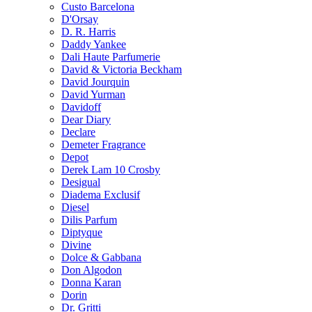
Custo Barcelona
D'Orsay
D. R. Harris
Daddy Yankee
Dali Haute Parfumerie
David & Victoria Beckham
David Jourquin
David Yurman
Davidoff
Dear Diary
Declare
Demeter Fragrance
Depot
Derek Lam 10 Crosby
Desigual
Diadema Exclusif
Diesel
Dilis Parfum
Diptyque
Divine
Dolce & Gabbana
Don Algodon
Donna Karan
Dorin
Dr. Gritti