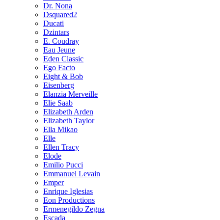
Dr. Nona
Dsquared2
Ducati
Dzintars
E. Coudray
Eau Jeune
Eden Classic
Ego Facto
Eight & Bob
Eisenberg
Elanzia Merveille
Elie Saab
Elizabeth Arden
Elizabeth Taylor
Ella Mikao
Elle
Ellen Tracy
Elode
Emilio Pucci
Emmanuel Levain
Emper
Enrique Iglesias
Eon Productions
Ermenegildo Zegna
Escada