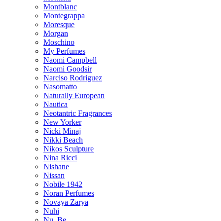
Montblanc
Montegrappa
Moresque
Morgan
Moschino
My Perfumes
Naomi Campbell
Naomi Goodsir
Narciso Rodriguez
Nasomatto
Naturally European
Nautica
Neotantric Fragrances
New Yorker
Nicki Minaj
Nikki Beach
Nikos Sculpture
Nina Ricci
Nishane
Nissan
Nobile 1942
Noran Perfumes
Novaya Zarya
Nuhi
Nu_Be