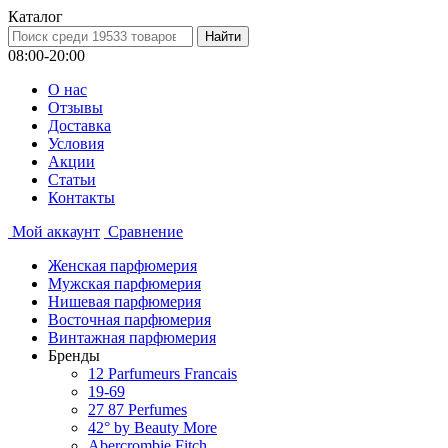
Каталог
08:00-20:00
О нас
Отзывы
Доставка
Условия
Aкции
Статьи
Контакты
Мой аккаунт
Сравнение
Женская парфюмерия
Мужская парфюмерия
Нишевая парфюмерия
Восточная парфюмерия
Винтажная парфюмерия
Бренды
12 Parfumeurs Francais
19-69
27 87 Perfumes
42° by Beauty More
Abercrombie Fitch