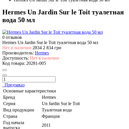
Hermes Un Jardin Sur le Toit туалетная
вода 50 мл
0 отзывов
Hermes Un Jardin Sur le Toit туалетная вода 50 мл
Нет в наличии
2834
2 834 грн
Производитель:
Hermes
Доступность:
Нет в наличии
Код товара:
20281-005
Предзаказ
Основные характеристики
Бренд
Hermes
Серия
Un Jardin Sur le Toit
Вид продукции
Туалетная вода
Страна
Франция
Год начала
2011
выпуска